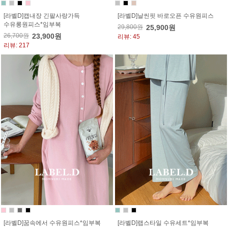
[라벨D]캡내장 긴팔사랑가득
[라벨D]날씬핏 바로오픈 수유원피스
수유롱원피스*임부복
29,800원
25,900원
26,700원
23,900원
리뷰: 45
리뷰: 217
[라벨D]꿈속에서 수유원피스*임부복
[라벨D]랩스타일 수유세트*임부복