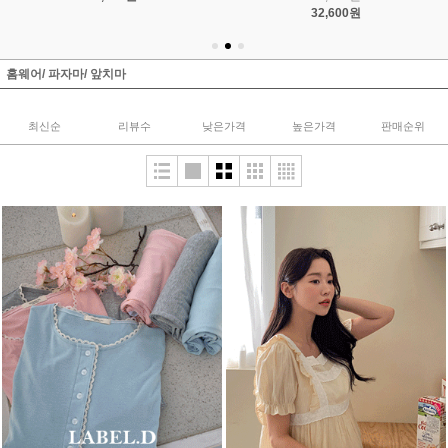
홈웨어/ 파자마/ 앞치마
최신순
리뷰수
낮은가격
높은가격
판매순위