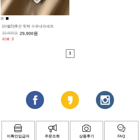
[라벨D]후끈 힛텍 수유내의세트
33,900원
29,900원
리뷰: 3
1
미확인입급자
주문조회
상품후기
FAQ