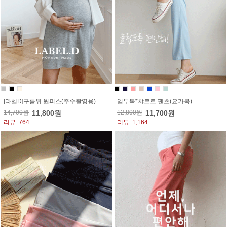
[라벨D]구름위 원피스(주수촬영용)
임부복*챠르르 팬츠(요가복)
14,700원
11,800원
12,800원
11,700원
리뷰: 764
리뷰: 1,164