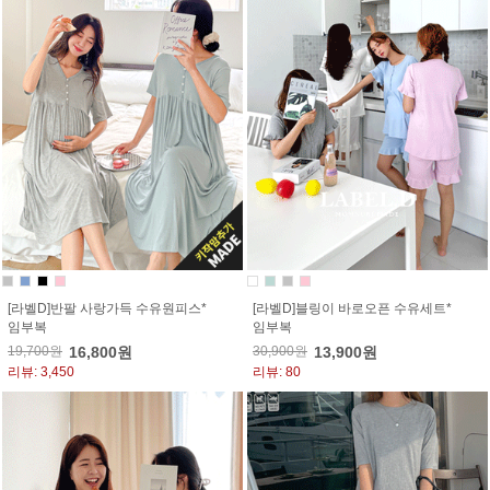
[라벨D]반팔 사랑가득 수유원피스*
[라벨D]블링이 바로오픈 수유세트*
임부복
임부복
19,700원
16,800원
30,900원
13,900원
리뷰: 3,450
리뷰: 80