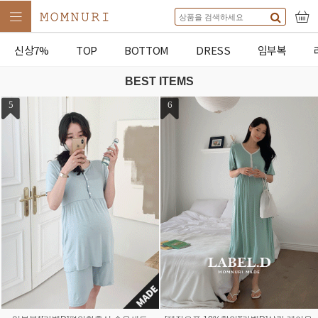
신상7%
TOP
BOTTOM
DRESS
임부복
BEST ITEMS
9
10