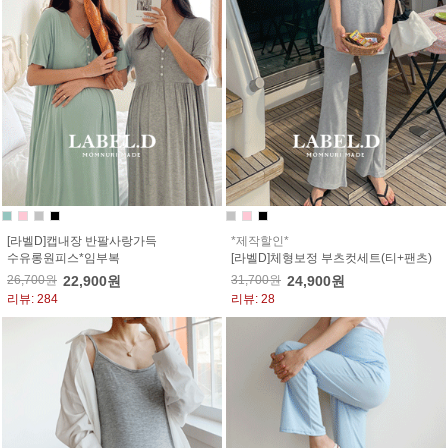
[라벨D]캡내장 반팔사랑가득
*제작할인*
수유롱원피스*임부복
[라벨D]체형보정 부츠컷세트(티+팬츠)
26,700원
22,900원
31,700원
24,900원
리뷰: 284
리뷰: 28