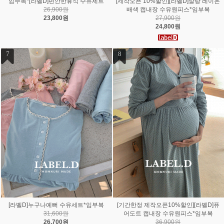
[라벨D]꿈속에서 수유원피스*임부복
[라벨D]캡내장 긴팔사랑가득 수유롱원
29,800원
피스*임부복
25,800원
26,700원
23,900원
11
[라벨D]구름위 원피스(주수촬영용)
14,700원
11,800원