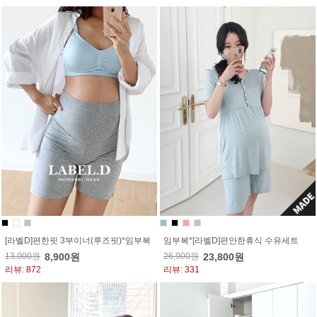
[라벨D]편한핏 3부이너(루즈핏)*임부복
임부복*[라벨D]편안한휴식 수유세트
13,000원
8,900원
26,900원
23,800원
리뷰: 872
리뷰: 331