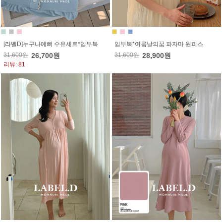
[라벨D]누구나예뻐 수유세트*임부복
임부복*여름날의꿈 파자마 원피스
31,600원
26,700원
31,600원
28,900원
리뷰: 81