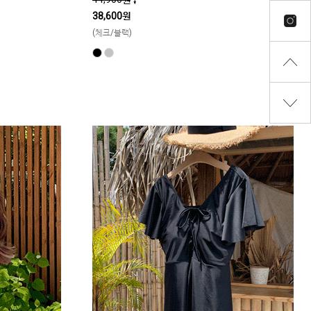
38,600원
(체크/블랙)