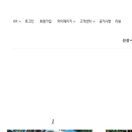
KR
로그인
회원가입
마이페이지
고객센터
공지사항
리뷰
신상~
카테고리
베스트100
원피스
코디아이템
라벨디
블라우스/니트
특가상품
오늘발송
티/나시
홈웨어
세일50-80%
아우터
요가복
임산부화장품
임산부하의
수영복
1+1세일
레깅스/스타킹
언더웨어
기획전
수유복
앱특가