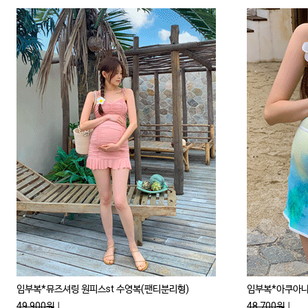
임부복*뮤즈셔링 원피스st 수영복(팬티분리형)
임부복*아쿠아나염
49,900원
↓
48,700원
↓