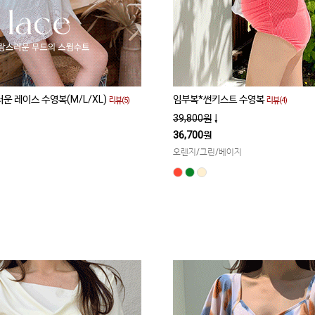
운 레이스 수영복(M/L/XL)
임부복*썬키스트 수영복
리뷰(5)
리뷰(4)
39,800원
↓
36,700원
오렌지/그린/베이지