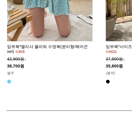
임부복*엘리샤 플라워 수영복(분리형/헤어끈
임부복*사이즈
set)
리뷰(3)
리뷰(21)
42,900원
↓
37,900원
↓
38,700원
35,800원
블루
(블랙)