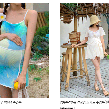
 랩set 수영복
임부복*앤쥬 앞꼬임 스커트 수영복(팬티
49,900원
↓