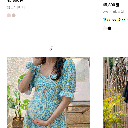
45,800원
Q&A
제휴/광고문의
45,800원
핑크/베이지
배송조회
구매금액별사은품
아이보리/블랙
고객의소리
카드결제조회
마이페이지
로그인
회원가입
마이페이지
장바구니
개인결제