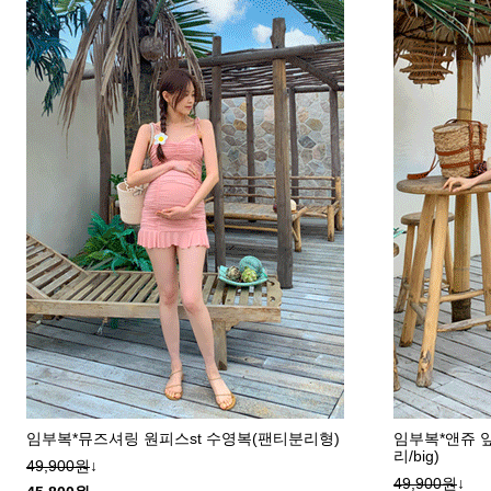
커뮤니티
이벤트
리뷰
맘누리뉴스
다이어리
리얼체험단모집
만삭사진컨테스트
아기사진컨테스트
고객센터 1661-5260
미확인입금자보기
공지사항
임부복*뮤즈셔링 원피스st 수영복(팬티분리형)
임부복*앤쥬 
리/big)
자주묻는질문
이용안내
49,900원
↓
49,900원
↓