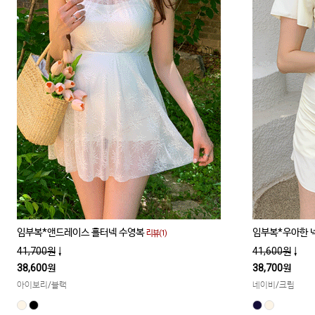
임부복*앤드레이스 홀터넥 수영복
임부복*우아한 
리뷰(1)
41,700원
↓
41,600원
↓
38,600원
38,700원
아이보리/블랙
네이비/크림