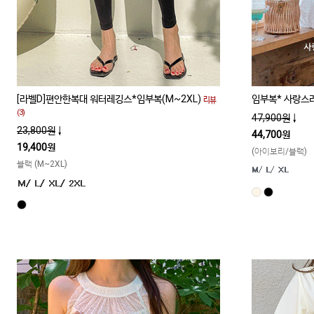
[라벨D]편안한복대 워터레깅스*임부복(M~2XL)
임부복* 사랑스러
리뷰
(3)
47,900원
↓
23,800원
↓
44,700원
19,400원
(아이보리/블랙)
블랙 (M~2XL)