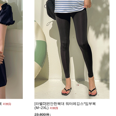
복
[라벨D]편안한복대 워터레깅스*임부복
리뷰(1)
(M~2XL)
리뷰(3)
23,800원
↓