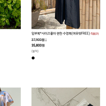
임부복*사이즈좋아 편한 수영복(여유핏FREE)
리뷰(21)
37,900원
↓
35,800원
(블랙)