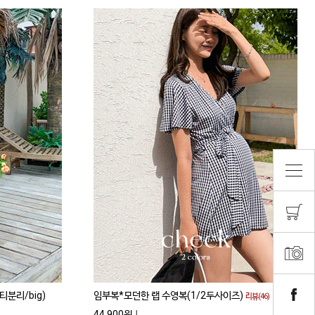
분리/big)
임부복*모던한 랩 수영복(1/2두사이즈)
리뷰(46)
44,900원
↓