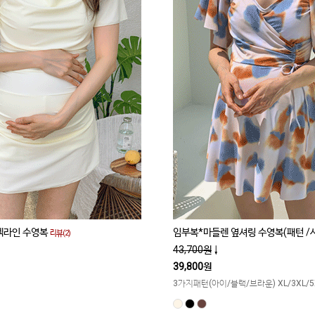
넥라인 수영복
임부복*마들렌 옆셔링 수영복(패턴 /
리뷰(2)
43,700원
↓
39,800원
3가지패턴(아이/블랙/브라운) XL/3XL/5