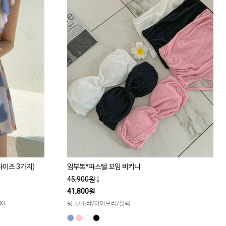
사이즈 3가지)
임부복*파스텔 꼬임 비키니
45,900원
↓
41,800원
XL
핑크/소라/아이보리/블랙