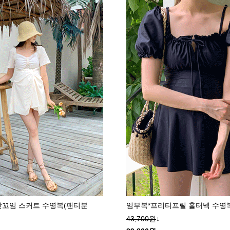
앞꼬임 스커트 수영복(팬티분
임부복*프리티프릴 홀터넥 수영
43,700원
↓