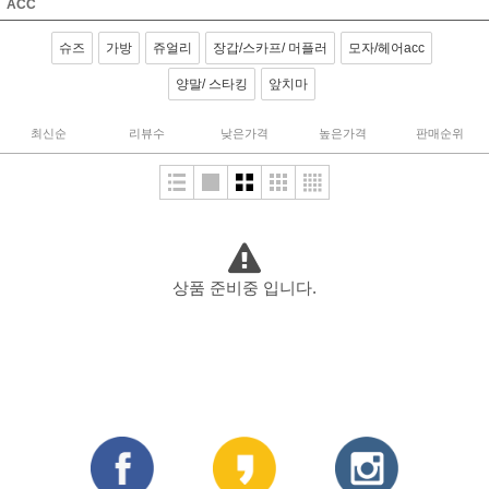
ACC
슈즈
가방
쥬얼리
장갑/스카프/ 머플러
모자/헤어acc
양말/ 스타킹
앞치마
최신순
리뷰수
낮은가격
높은가격
판매순위
상품 준비중 입니다.