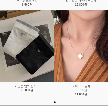
후레쉬도트 삭스
길이조절 와이넥 목걸이
6,500원
15,800원
3
4
기능성 압박 반삭스
로이크 목걸이
13,800원
13,700원
11,000원