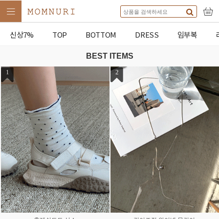
신상7%
TOP
BOTTOM
DRESS
임부복
BEST ITEMS
1
2