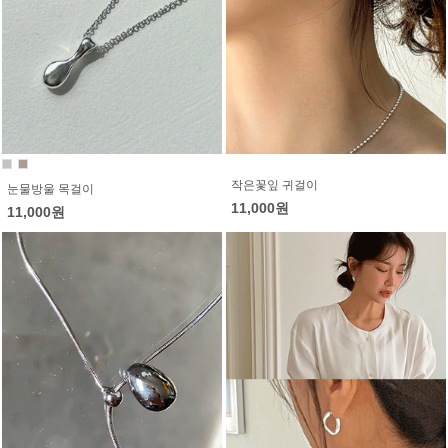
작은꽃잎 귀걸이
눈물방울 목걸이
11,000원
11,000원