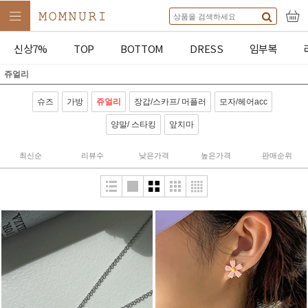
신상7%
TOP
BOTTOM
DRESS
임부복
쥬얼리
슈즈
가방
쥬얼리
장갑/스카프/ 머플러
모자/헤어acc
양말/ 스타킹
앞치마
최신순
리뷰수
낮은가격
높은가격
판매순위