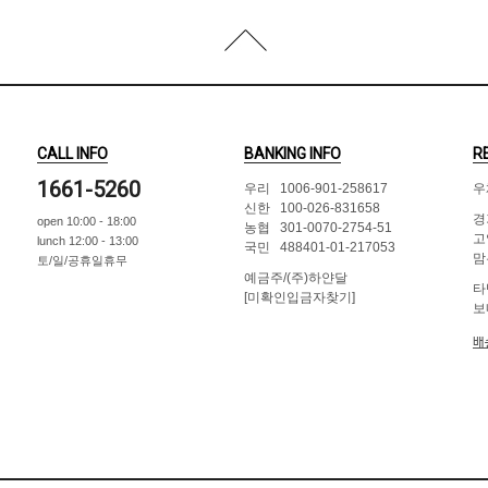
CALL INFO
BANKING INFO
R
1661-5260
우리 1006-901-258617
우
신한 100-026-831658
경
open 10:00 - 18:00
농협 301-0070-2754-51
고
lunch 12:00 - 13:00
국민 488401-01-217053
맘
토/일/공휴일휴무
예금주/(주)하얀달
타
[미확인입금자찾기]
보
배