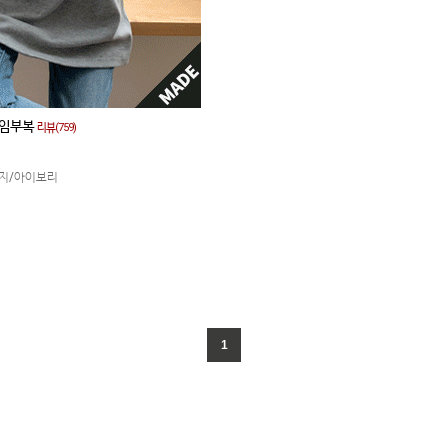
*임부복
리뷰(759)
지/아이보리
1