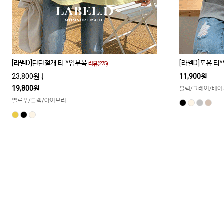
[라벨D]탄탄절개 티 *임부복
[라벨D]포유 티
리뷰(275)
23,800원
↓
11,900원
19,800원
블랙/그레이/베이
옐로우/블랙/아이보리