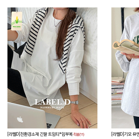
[라벨D]친환경소재 긴팔 트임티*임부복
[라벨D]기모 뮤
리뷰(11)