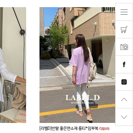
[라벨D]반팔 좋은면소재 롱티*임부복
리뷰(65)