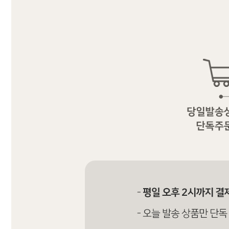
커뮤니티
이벤트
리뷰
맘누리뉴스
다이어리
리얼체험단모집
만삭사진컨테스트
아기사진컨테스트
고객센터 1661-5260
미확인입금자보기
공지사항
자주묻는질문
이용안내