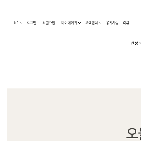
KR
로그인
회원가입
마이페이지
고객센터
공지사항
리뷰
신상~
카테고리
베스트100
원피스
코디아이템
라벨디
블라우스/니트
특가상품
오늘발송
티/나시
홈웨어
세일50-80%
아우터
요가복
임산부화장품
임산부하의
수영복
1+1세일
레깅스/스타킹
언더웨어
기획전
수유복
앱특가