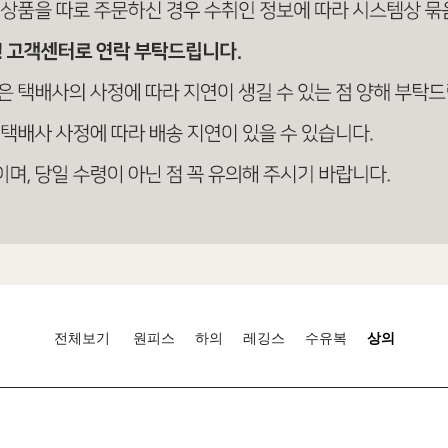
전체보기
원피스
하의
레깅스
수유복
상의