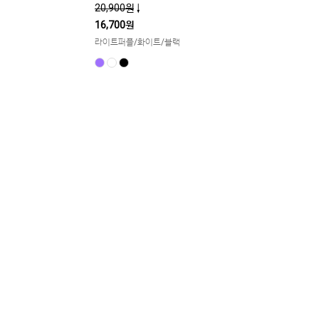
20,900원
↓
16,700원
라이트퍼플/화이트/블랙