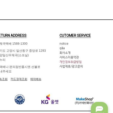
ETURN ADDRESS
CUTOMER SERVICE
체국택배 1588-1300
notice
q&a
기도 고양시 일산동구 중앙로 1293
회사소개
양일산우체국(소포실)
서비스이용약관
누리
개인정보취급방침
사업제휴/광고문의
택배나 편의점반품시엔 선불로
내주세요
송조회
카드결제조회
해외배송