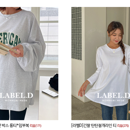
앤 박스 롱티*임부복
[라벨D]긴팔 탄탄절개라인 티
리뷰(171)
리뷰(275)