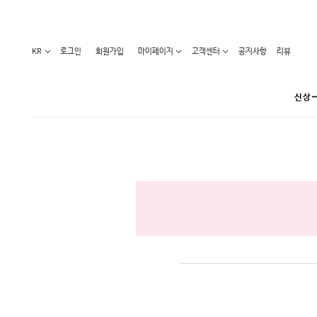
KR
로그인
회원가입
마이페이지
고객센터
공지사항
리뷰
신상~
카테고리
베스트100
원피스
코디아이템
라벨디
블라우스/니트
특가상품
오늘발송
티/나시
홈웨어
세일50-80%
아우터
요가복
임산부화장품
임산부하의
수영복
1+1세일
레깅스/스타킹
언더웨어
기획전
수유복
앱특가