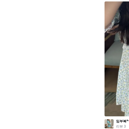
커뮤니티
이벤트
리뷰
맘누리뉴스
다이어리
리얼체험단모집
만삭사진컨테스트
아기사진컨테스트
고객센터 1661-5260
미확인입금자보기
공지사항
자주묻는질문
이용안내