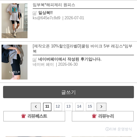
임부복*해피제리 원피스
일상복!!
ks@645e7c8d9
| 2026-07-01
[제작오픈 10%할인][라벨D]쿨링 바이크 5부 레깅스*임부
복
네이버페이에서 작성된 후기입니다.
네이버 페이
| 2026-06-30
글쓰기
11
12
13
14
15