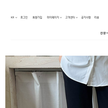
KR
로그인
회원가입
마이페이지
고객센터
공지사항
리뷰
신상~
카테고리
베스트100
원피스
코디아이템
라벨디
블라우스/니트
특가상품
오늘발송
티/나시
홈웨어
세일50-80%
아우터
요가복
임산부화장품
임산부하의
수영복
1+1세일
레깅스/스타킹
언더웨어
기획전
수유복
앱특가