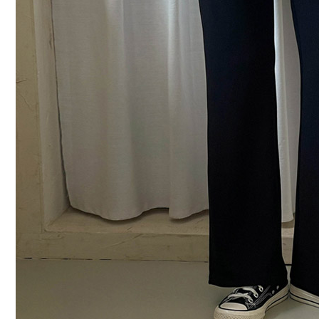
커뮤니티
이벤트
리뷰
맘누리뉴스
다이어리
리얼체험단모집
만삭사진컨테스트
아기사진컨테스트
고객센터 1661-5260
미확인입금자보기
공지사항
자주묻는질문
이용안내