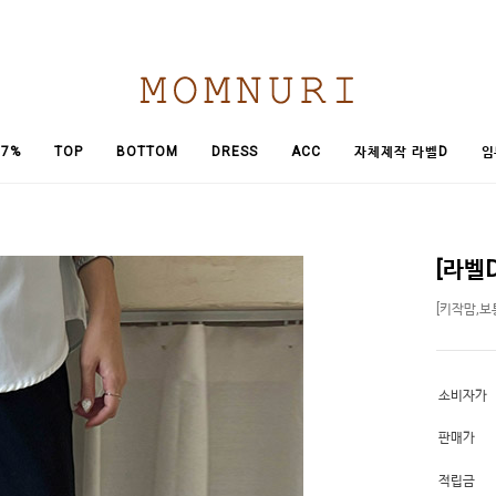
임
7%
TOP
BOTTOM
DRESS
ACC
자체제작 라벨D
[라벨
[키작맘,보
소비자가
판매가
적립금