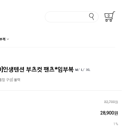
0
부복
D]인생텐션 부츠컷 팬츠*임부복
통맘 구성] 블랙
32,700원
28,900원
1%