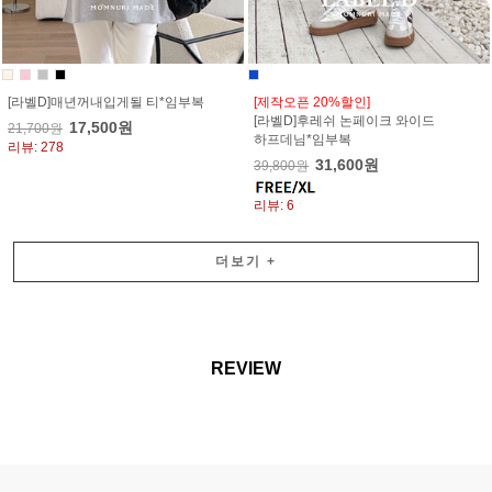
[라벨D]매년꺼내입게될 티*임부복
[제작오픈 20%할인]
[라벨D]후레쉬 논페이크 와이드
17,500원
21,700원
하프데님*임부복
리뷰: 278
31,600원
39,800원
리뷰: 6
더보기
+
REVIEW