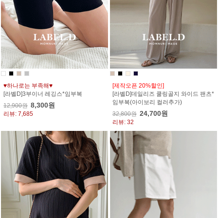
♥하나로는 부족해♥
[제작오픈 20%할인]
[라벨D]3부이너 레깅스*임부복
[라벨D]데일리즈 쿨링골지 와이드 팬츠*
임부복(아이보리 컬러추가)
8,300원
12,900원
24,700원
리뷰: 7,685
32,800원
리뷰: 32