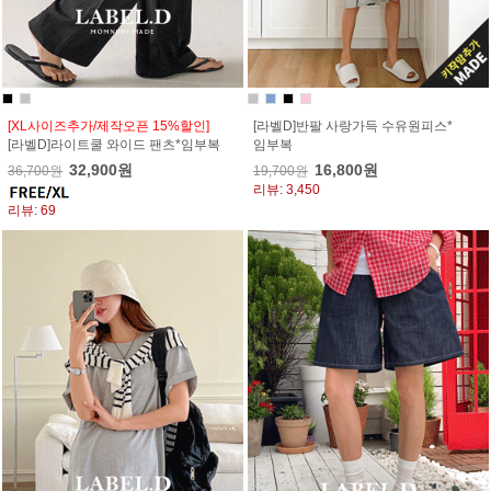
[XL사이즈추가/제작오픈 15%할인]
[라벨D]반팔 사랑가득 수유원피스*
[라벨D]라이트쿨 와이드 팬츠*임부복
임부복
32,900원
16,800원
36,700원
19,700원
리뷰: 3,450
리뷰: 69