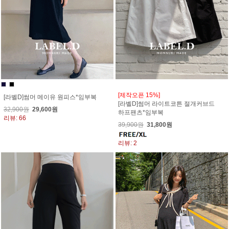
[제작오픈 15%]
[라벨D]썸머 메이유 원피스*임부복
[라벨D]썸머 라이트코튼 절개커브드
32,900원
29,600원
하프팬츠*임부복
리뷰: 66
39,900원
31,800원
리뷰: 2