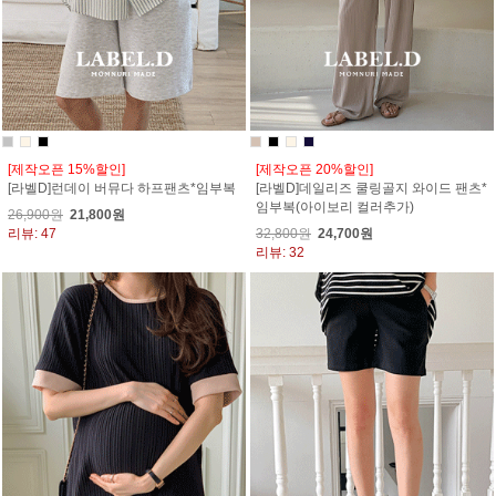
[제작오픈 15%할인]
[제작오픈 20%할인]
[라벨D]런데이 버뮤다 하프팬츠*임부복
[라벨D]데일리즈 쿨링골지 와이드 팬츠*
임부복(아이보리 컬러추가)
26,900원
21,800원
리뷰: 47
32,800원
24,700원
리뷰: 32