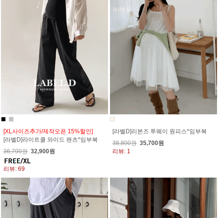
[XL사이즈추가/제작오픈 15%할인]
[라벨D]리본즈 투웨이 원피스*임부복
[라벨D]라이트쿨 와이드 팬츠*임부복
38,800원
35,700원
36,700원
32,900원
리뷰: 1
리뷰: 69