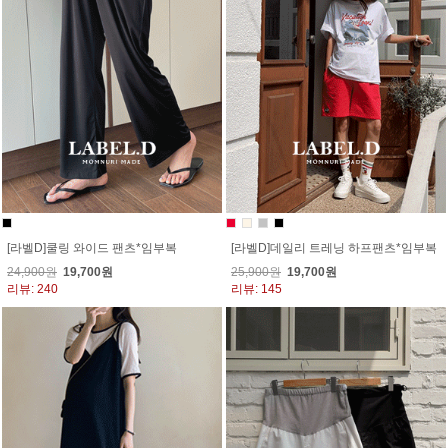
[라벨D]쿨링 와이드 팬츠*임부복
[라벨D]데일리 트레닝 하프팬츠*임부복
24,900원
19,700원
25,900원
19,700원
리뷰: 240
리뷰: 145