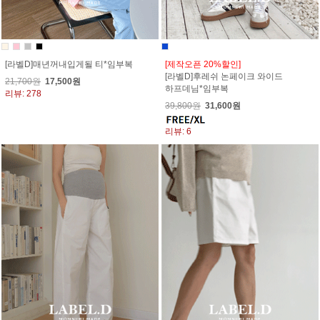
[라벨D]매년꺼내입게될 티*임부복
[제작오픈 20%할인]
[라벨D]후레쉬 논페이크 와이드
21,700원
17,500원
하프데님*임부복
리뷰: 278
39,800원
31,600원
리뷰: 6