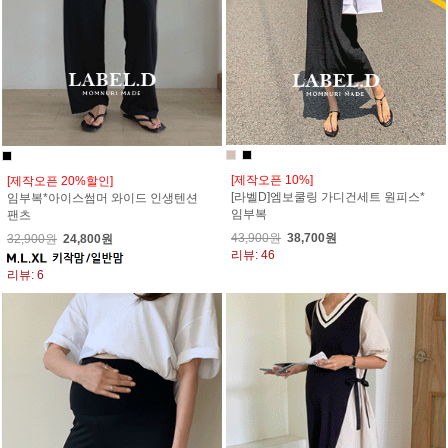
[제작오픈 10%]
[제작오픈 20%할인]
[라벨D]엠보쿨링 가디건세트 원피스*
임부복*아이스썸머 와이드 인생텐션
임부복
팬츠
43,900원
38,700원
32,900원
24,800원
리뷰: 46
리뷰: 6