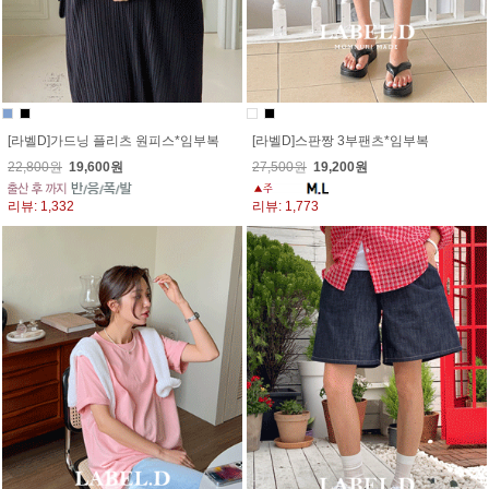
[라벨D]가드닝 플리츠 원피스*임부복
[라벨D]스판짱 3부팬츠*임부복
22,800원
19,600원
27,500원
19,200원
리뷰: 1,332
리뷰: 1,773