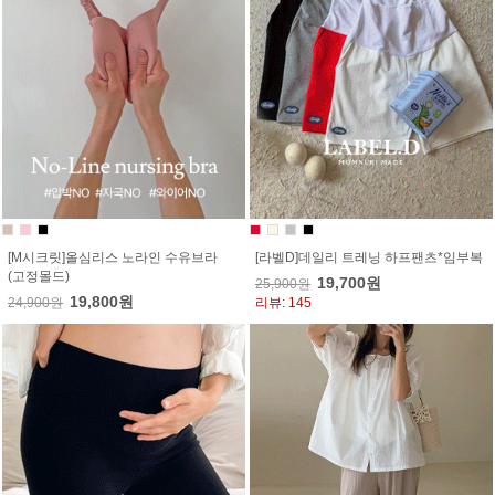
[M시크릿]올심리스 노라인 수유브라
[라벨D]데일리 트레닝 하프팬츠*임부복
(고정몰드)
19,700원
25,900원
19,800원
24,900원
리뷰: 145