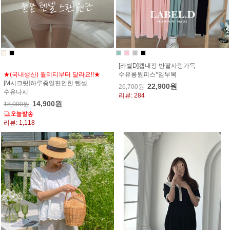
[라벨D]캡내장 반팔사랑가득
★(국내생산) 퀄리티부터 달라요!!★
수유롱원피스*임부복
[M시크릿]하루종일편안한 텐셀
22,900원
26,700원
수유나시
리뷰: 284
14,900원
18,000원
리뷰: 1,118