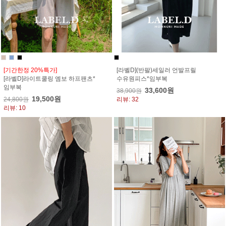
[기간한정 20%특가]
[라벨D](반팔)세일러 언발프릴
[라벨D]라이트쿨링 엠보 하프팬츠*
수유원피스*임부복
임부복
33,600원
38,900원
19,500원
24,800원
리뷰: 32
리뷰: 10