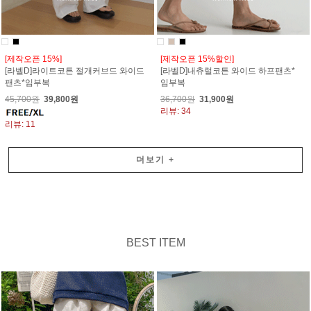
[제작오픈 15%]
[제작오픈 15%할인]
[라벨D]라이트코튼 절개커브드 와이드
[라벨D]내츄럴코튼 와이드 하프팬츠*
팬츠*임부복
임부복
45,700원
39,800원
36,700원
31,900원
리뷰: 34
리뷰: 11
더보기
+
BEST ITEM