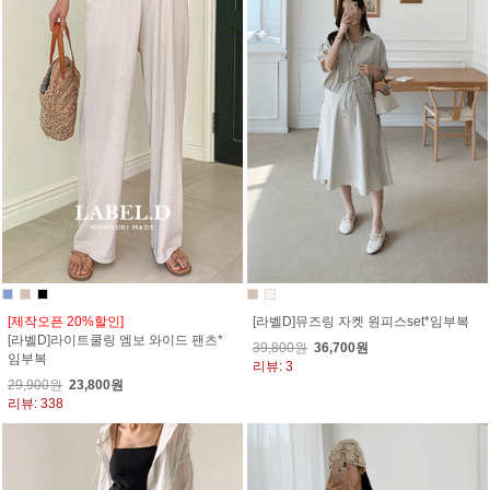
[제작오픈 20%할인]
[라벨D]뮤즈링 자켓 원피스set*임부복
[라벨D]라이트쿨링 엠보 와이드 팬츠*
39,800원
36,700원
임부복
리뷰: 3
29,900원
23,800원
리뷰: 338