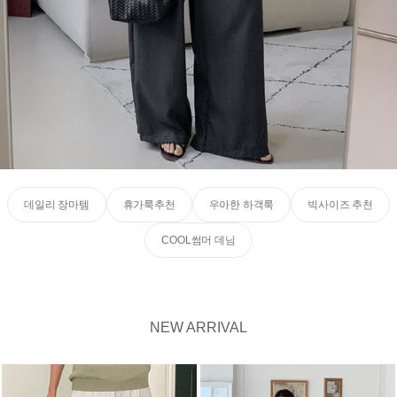
데일리 장마템
휴가룩추천
우아한 하객룩
빅사이즈 추천
COOL썸머 데님
NEW ARRIVAL