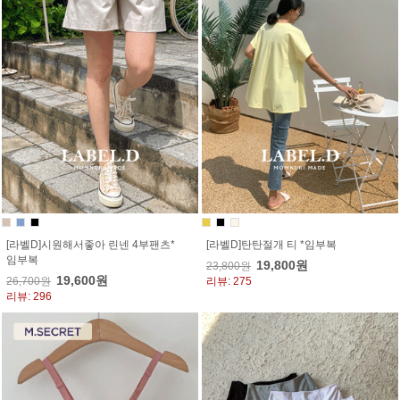
[라벨D]시원해서좋아 린넨 4부팬츠*
[라벨D]탄탄절개 티 *임부복
임부복
19,800원
23,800원
19,600원
26,700원
리뷰: 275
리뷰: 296