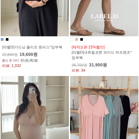
[라벨D]가드닝 플리츠 원피스*임부복
[제작오픈 15%할인]
[라벨D]내츄럴코튼 와이드 하프팬츠*
19,600원
22,800원
임부복
31,900원
36,700원
리뷰: 1,332
리뷰: 34