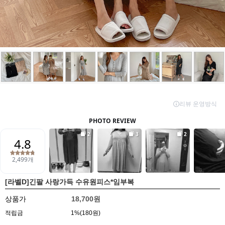
[라벨D]긴팔 사랑가득 수유원피스*임부복
상품가
18,700원
적립금
1%(180원)