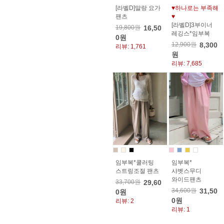
[라벨D]말랑 요가
♥하나로는 부족해
팬츠
♥
[라벨D]3부이너
19,800원
16,50
레깅스*임부복
0원
12,900원
8,300
리뷰: 1,761
원
리뷰: 7,685
임부복*쿨러팅
임부복*
스트링조절 팬츠
샤벳스무디
와이드팬츠
33,700원
29,60
34,600원
31,50
0원
0원
리뷰: 2
리뷰: 1