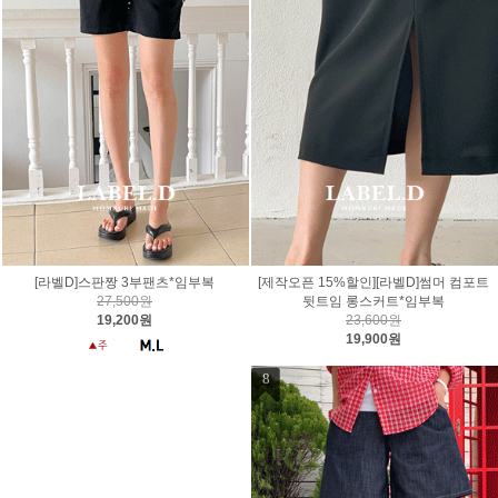
[라벨D]스판짱 3부팬츠*임부복
[제작오픈 15%할인][라벨D]썸머 컴포트
27,500원
뒷트임 롱스커트*임부복
19,200원
23,600원
19,900원
8