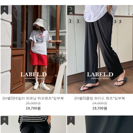
4
5
[라벨D]데일리 트레닝 하프팬츠*임부복
[라벨D]쿨링 와이드 팬츠*임부복
25,900원
24,900원
19,700원
19,700원
6
7