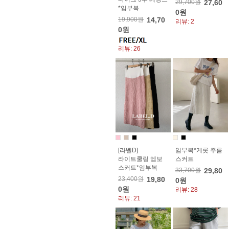
29,700원
27,60
*임부복
0원
19,900원
14,70
리뷰: 2
0원
리뷰: 26
[라벨D]
임부복*케롯 주름
라이트쿨링 엠보
스커트
스커트*임부복
33,700원
29,80
23,400원
19,80
0원
0원
리뷰: 28
리뷰: 21