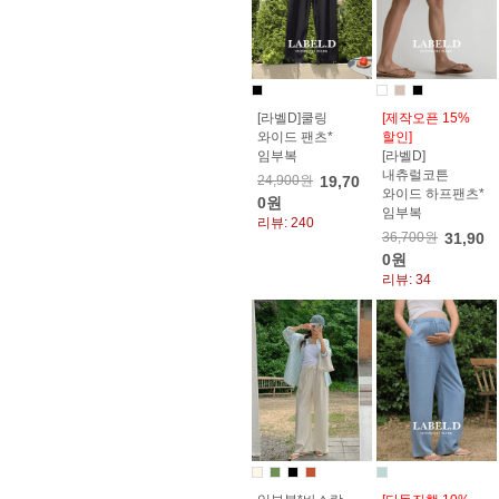
[라벨D]쿨링
[제작오픈 15%
와이드 팬츠*
할인]
임부복
[라벨D]
내츄럴코튼
24,900원
19,70
와이드 하프팬츠*
0원
임부복
리뷰: 240
36,700원
31,90
0원
리뷰: 34