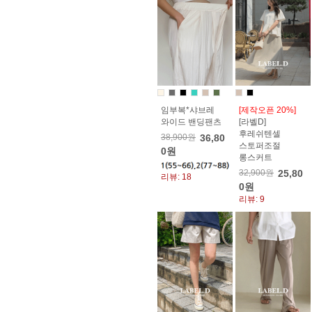
임부복*샤브레
[제작오픈 20%]
와이드 밴딩팬츠
[라벨D]
후레쉬텐셀
38,900원
36,80
스토퍼조절
0원
롱스커트
32,900원
25,80
리뷰: 18
0원
리뷰: 9