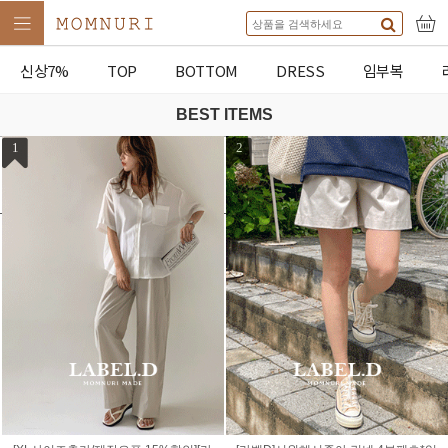
신상7%
TOP
BOTTOM
DRESS
임부복
BEST ITEMS
1
2