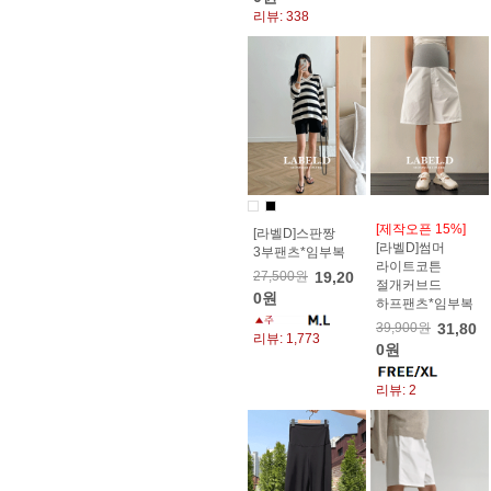
리뷰: 338
[제작오픈 15%]
[라벨D]스판짱
[라벨D]썸머
3부팬츠*임부복
라이트코튼
27,500원
19,20
절개커브드
0원
하프팬츠*임부복
39,900원
31,80
리뷰: 1,773
0원
리뷰: 2