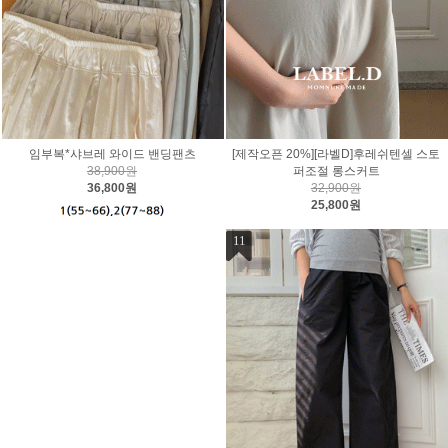
임부복*샤브레 와이드 밴딩팬츠
[제작오픈 20%][라벨D]후레쉬텐셀 스토
38,900원
퍼조절 롱스커트
36,800원
32,900원
25,800원
11