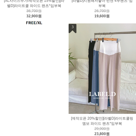
[XL사이즈추가/제작오픈 15%할인][라
[라벨D]시원해서좋아 린넨 4부팬츠*임
벨D]라이트쿨 와이드 팬츠*임부복
부복
36,700원
26,700원
32,900원
19,600원
3
[제작오픈 20%할인][라벨D]라이트쿨링
엠보 와이드 팬츠*임부복
29,900원
23,800원