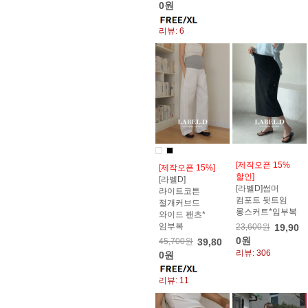
0원
리뷰: 6
[제작오픈 15%
[제작오픈 15%]
할인]
[라벨D]
[라벨D]썸머
라이트코튼
컴포트 뒷트임
절개커브드
롱스커트*임부복
와이드 팬츠*
임부복
23,600원
19,90
0원
45,700원
39,80
리뷰: 306
0원
리뷰: 11