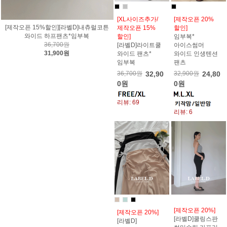
[XL사이즈추가/
[제작오픈 20%
[제작오픈 15%할인][라벨D]내츄럴코튼
제작오픈 15%
할인]
와이드 하프팬츠*임부복
할인]
임부복*
36,700원
[라벨D]라이트쿨
아이스썸머
31,900원
와이드 팬츠*
와이드 인생텐션
임부복
팬츠
36,700원
32,90
32,900원
24,80
0원
0원
리뷰: 69
리뷰: 6
[제작오픈 20%]
[제작오픈 20%]
[라벨D]쿨링스판
[라벨D]