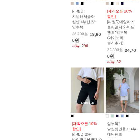
[라벨D]
[제작오픈 20%
시원해서좋아
할인]
린넨 4부팬츠*
[라벨D]데일리즈
임부복
쿨링골지 와이드
팬츠*임부복
26,700원
19,60
(아이보리
0원
컬러추가)
리뷰: 296
32,800원
24,70
0원
리뷰: 32
[제작오픈 10%
임부복*
할인]
날씬핏만들기 4부
[라벨D]쿨링
데님팬츠
바이크 5부 레깅스