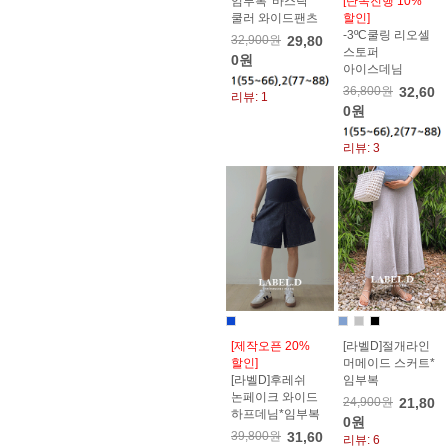
임부복*바스락
[단독진행 10%
쿨러 와이드팬츠
할인]
-3ºC쿨링 리오셀
32,900원
29,80
스토퍼
0원
아이스데님
36,800원
32,60
리뷰: 1
0원
리뷰: 3
[제작오픈 20%
[라벨D]절개라인
할인]
머메이드 스커트*
[라벨D]후레쉬
임부복
논페이크 와이드
24,900원
21,80
하프데님*임부복
0원
39,800원
31,60
리뷰: 6