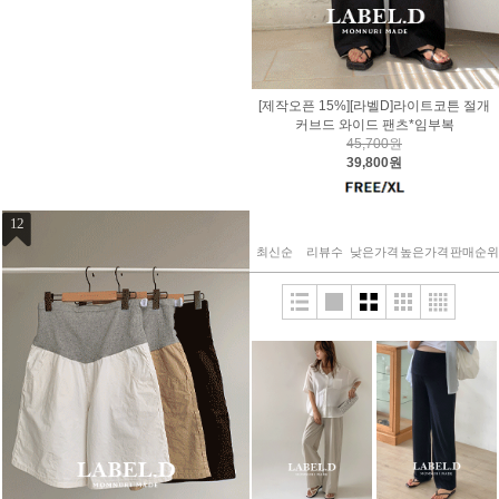
[제작오픈 15%][라벨D]라이트코튼 절개
커브드 와이드 팬츠*임부복
45,700원
39,800원
12
최신순
리뷰수
낮은가격
높은가격
판매순위