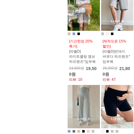
[기간한정 20%
[제작오픈 15%
특가]
할인]
[라벨D]
[라벨D]런데이
라이트쿨링 엠보
버뮤다 하프팬츠*
하프팬츠*임부복
임부복
24,800원
19,50
26,900원
21,80
0원
0원
리뷰: 10
리뷰: 47