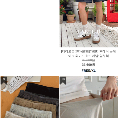
[제작오픈 20%할인][라벨D]후레쉬 논페
이크 와이드 하프데님*임부복
39,800원
31,600원
9
10