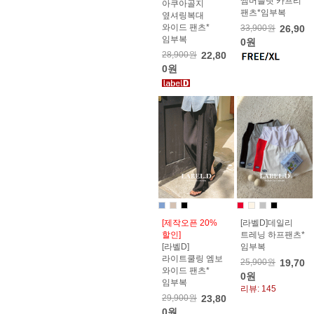
썸머슬릿 카프리
아쿠아골지
팬츠*임부복
옆셔링복대
와이드 팬츠*
33,900원
26,90
임부복
0원
28,900원
22,80
0원
[제작오픈 20%
[라벨D]데일리
할인]
트레닝 하프팬츠*
[라벨D]
임부복
라이트쿨링 엠보
25,900원
19,70
와이드 팬츠*
0원
임부복
리뷰: 145
29,900원
23,80
0원