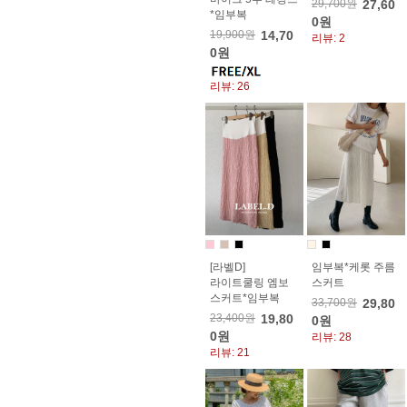
29,700원
27,60
*임부복
0원
19,900원
14,70
리뷰: 2
0원
리뷰: 26
[라벨D]
임부복*케롯 주름
라이트쿨링 엠보
스커트
스커트*임부복
33,700원
29,80
23,400원
19,80
0원
0원
리뷰: 28
리뷰: 21