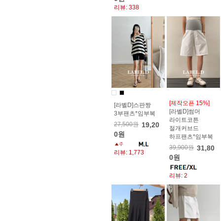
리뷰: 338
[제작오픈 15%]
[라벨D]스판짱
[라벨D]썸머
3부팬츠*임부복
라이트코튼
27,500원
19,20
절개커브드
0원
하프팬츠*임부복
39,900원
31,80
리뷰: 1,773
0원
리뷰: 2