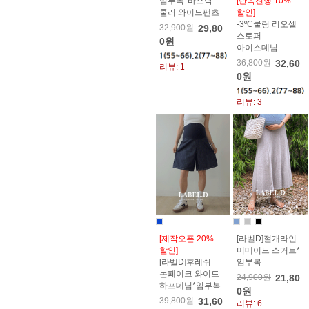
임부복*바스락
[단독진행 10%
쿨러 와이드팬츠
할인]
-3ºC쿨링 리오셀
32,900원
29,80
스토퍼
0원
아이스데님
36,800원
32,60
리뷰: 1
0원
리뷰: 3
[제작오픈 20%
[라벨D]절개라인
할인]
머메이드 스커트*
[라벨D]후레쉬
임부복
논페이크 와이드
24,900원
21,80
하프데님*임부복
0원
39,800원
31,60
리뷰: 6