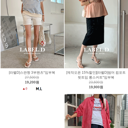
[라벨D]스판짱 3부팬츠*임부복
[제작오픈 15%할인][라벨D]썸머 컴포트
27,500원
뒷트임 롱스커트*임부복
19,200원
23,600원
19,900원
8