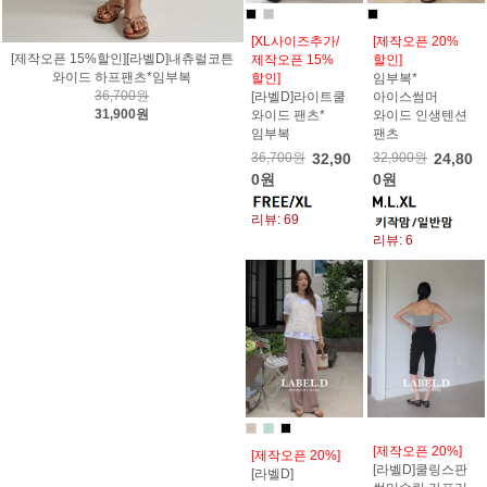
[XL사이즈추가/
[제작오픈 20%
[제작오픈 15%할인][라벨D]내츄럴코튼
제작오픈 15%
할인]
와이드 하프팬츠*임부복
할인]
임부복*
36,700원
[라벨D]라이트쿨
아이스썸머
31,900원
와이드 팬츠*
와이드 인생텐션
임부복
팬츠
36,700원
32,90
32,900원
24,80
0원
0원
리뷰: 69
리뷰: 6
[제작오픈 20%]
[제작오픈 20%]
[라벨D]쿨링스판
[라벨D]