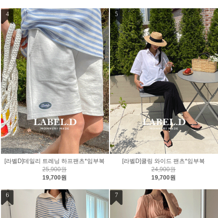
4
5
[라벨D]데일리 트레닝 하프팬츠*임부복
[라벨D]쿨링 와이드 팬츠*임부복
25,900원
24,900원
19,700원
19,700원
6
7