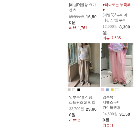
[라벨D]말랑 요가
♥하나로는 부족해
팬츠
♥
[라벨D]3부이너
19,800원
16,50
레깅스*임부복
0원
12,900원
8,300
리뷰: 1,761
원
리뷰: 7,685
임부복*쿨러팅
임부복*
스트링조절 팬츠
샤벳스무디
와이드팬츠
33,700원
29,60
34,600원
31,50
0원
0원
리뷰: 2
리뷰: 1