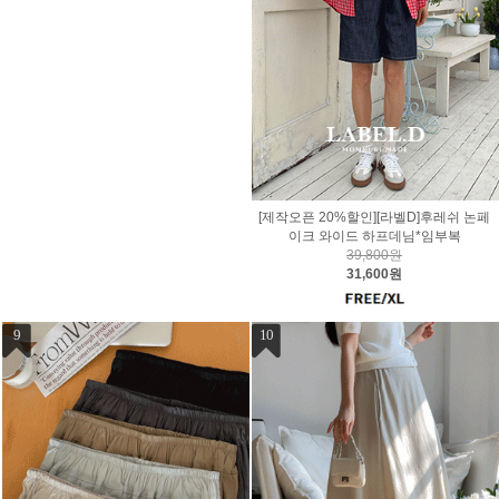
[제작오픈 20%할인][라벨D]후레쉬 논페
이크 와이드 하프데님*임부복
39,800원
31,600원
9
10