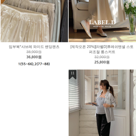
임부복*샤브레 와이드 밴딩팬츠
[제작오픈 20%][라벨D]후레쉬텐셀 스토
38,900원
퍼조절 롱스커트
36,800원
32,900원
25,800원
11