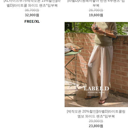
[XL사이즈추가/제작오픈 15%할인][라
[라벨D]시원해서좋아 린넨 4부팬츠*임
벨D]라이트쿨 와이드 팬츠*임부복
부복
36,700원
26,700원
32,900원
19,600원
3
[제작오픈 20%할인][라벨D]라이트쿨링
엠보 와이드 팬츠*임부복
29,900원
23,800원