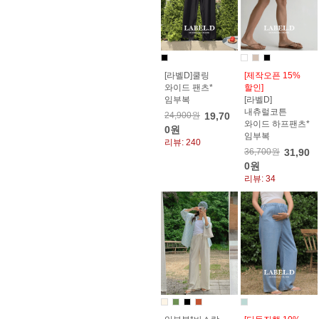
[라벨D]쿨링
[제작오픈 15%
와이드 팬츠*
할인]
임부복
[라벨D]
내츄럴코튼
24,900원
19,70
와이드 하프팬츠*
0원
임부복
리뷰: 240
36,700원
31,90
0원
리뷰: 34