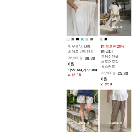
임부복*샤브레
[제작오픈 20%]
와이드 밴딩팬츠
[라벨D]
후레쉬텐셀
38,900원
36,80
스토퍼조절
0원
롱스커트
32,900원
25,80
리뷰: 18
0원
리뷰: 9