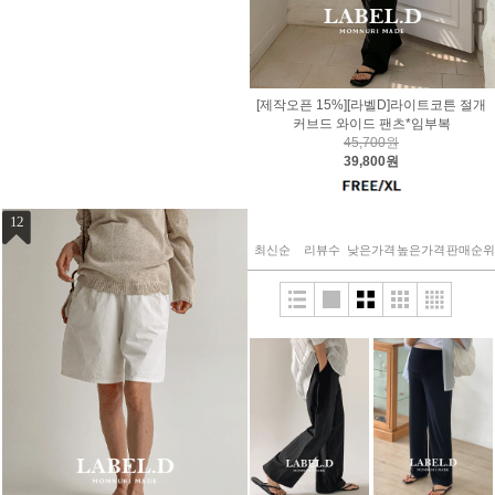
[제작오픈 15%][라벨D]라이트코튼 절개
커브드 와이드 팬츠*임부복
45,700원
39,800원
12
최신순
리뷰수
낮은가격
높은가격
판매순위