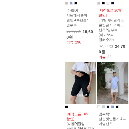
[라벨D]
[제작오픈 20%
시원해서좋아
할인]
린넨 4부팬츠*
[라벨D]데일리즈
임부복
쿨링골지 와이드
팬츠*임부복
26,700원
19,60
(아이보리
0원
컬러추가)
리뷰: 296
32,800원
24,70
0원
리뷰: 32
[제작오픈 10%
임부복*
할인]
날씬핏만들기 4부
[라벨D]쿨링
데님팬츠
바이크 5부 레깅스