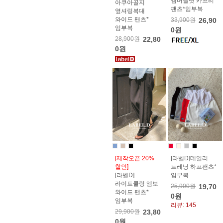
썸머슬릿 카프리
아쿠아골지
팬츠*임부복
옆셔링복대
와이드 팬츠*
33,900원
26,90
임부복
0원
28,900원
22,80
0원
[제작오픈 20%
[라벨D]데일리
할인]
트레닝 하프팬츠*
[라벨D]
임부복
라이트쿨링 엠보
25,900원
19,70
와이드 팬츠*
0원
임부복
리뷰: 145
29,900원
23,80
0원