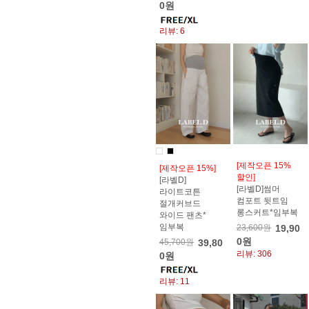
0원
리뷰: 6
[제작오픈 15%
[제작오픈 15%]
할인]
[라벨D]
[라벨D]썸머
라이트코튼
컴포트 뒷트임
절개커브드
롱스커트*임부복
와이드 팬츠*
임부복
23,600원
19,90
0원
45,700원
39,80
리뷰: 306
0원
리뷰: 11