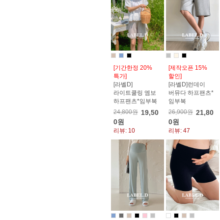
[기간한정 20%
[제작오픈 15%
특가]
할인]
[라벨D]
[라벨D]런데이
라이트쿨링 엠보
버뮤다 하프팬츠*
하프팬츠*임부복
임부복
24,800원
19,50
26,900원
21,80
0원
0원
리뷰: 10
리뷰: 47