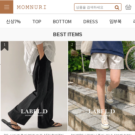
신상7%
TOP
BOTTOM
DRESS
임부복
BEST ITEMS
1
2