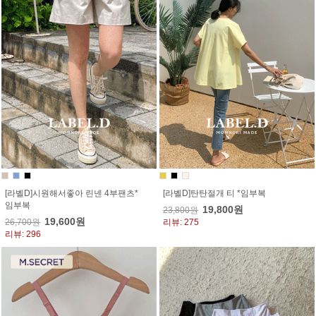
[라벨D]시원해서좋아 린넨 4부팬츠*
[라벨D]탄탄절개 티 *임부복
임부복
19,800원
23,800원
19,600원
26,700원
리뷰: 275
리뷰: 296