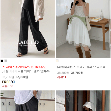
[XL사이즈추가/제작오픈 15%할인]
[라벨D]리본즈 투웨이 원피스*임부복
[라벨D]라이트쿨 와이드 팬츠*임부복
38,800원
35,700원
36,700원
32,900원
리뷰: 1
리뷰: 70