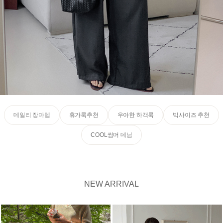
데일리 장마템
휴가룩추천
우아한 하객룩
빅사이즈 추천
COOL썸머 데님
NEW ARRIVAL