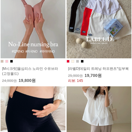
[M시크릿]올심리스 노라인 수유브라
[라벨D]데일리 트레닝 하프팬츠*임부복
(고정몰드)
19,700원
25,900원
19,800원
24,900원
리뷰: 145