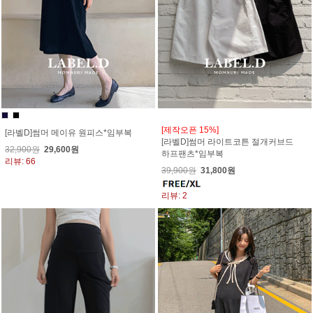
[제작오픈 15%]
[라벨D]썸머 메이유 원피스*임부복
[라벨D]썸머 라이트코튼 절개커브드
32,900원
29,600원
하프팬츠*임부복
리뷰: 66
39,900원
31,800원
리뷰: 2