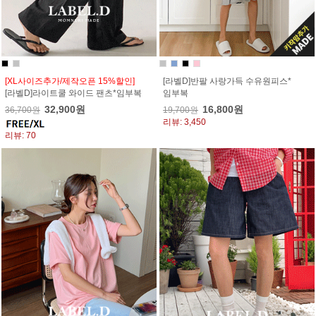
[XL사이즈추가/제작오픈 15%할인]
[라벨D]반팔 사랑가득 수유원피스*
[라벨D]라이트쿨 와이드 팬츠*임부복
임부복
32,900원
16,800원
36,700원
19,700원
리뷰: 3,450
리뷰: 70