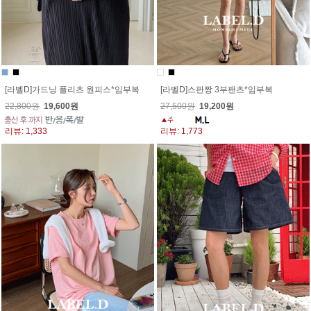
[라벨D]가드닝 플리츠 원피스*임부복
[라벨D]스판짱 3부팬츠*임부복
22,800원
19,600원
27,500원
19,200원
리뷰: 1,333
리뷰: 1,773