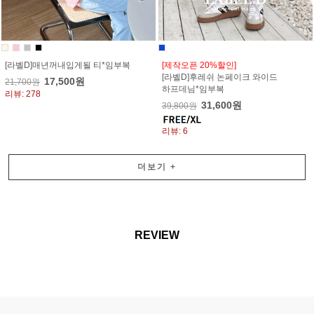
[라벨D]매년꺼내입게될 티*임부복
[제작오픈 20%할인]
[라벨D]후레쉬 논페이크 와이드
17,500원
21,700원
하프데님*임부복
리뷰: 278
31,600원
39,800원
리뷰: 6
더보기
+
REVIEW