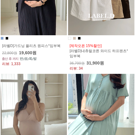
[라벨D]가드닝 플리츠 원피스*임부복
[제작오픈 15%할인]
[라벨D]내츄럴코튼 와이드 하프팬츠*
19,600원
22,800원
임부복
31,900원
36,700원
리뷰: 1,333
리뷰: 34