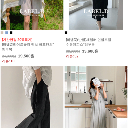
[기간한정 20%특가]
[라벨D](반팔)세일러 언발프릴
[라벨D]라이트쿨링 엠보 하프팬츠*
수유원피스*임부복
임부복
33,600원
38,900원
19,500원
24,800원
리뷰: 32
리뷰: 10