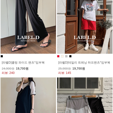
[라벨D]쿨링 와이드 팬츠*임부복
[라벨D]데일리 트레닝 하프팬츠*임부복
24,900원
19,700원
25,900원
19,700원
리뷰: 240
리뷰: 145