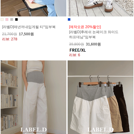
[라벨D]매년꺼내입게될 티*임부복
[제작오픈 20%할인]
[라벨D]후레쉬 논페이크 와이드
21,700원
17,500원
하프데님*임부복
리뷰: 278
39,800원
31,600원
리뷰: 6