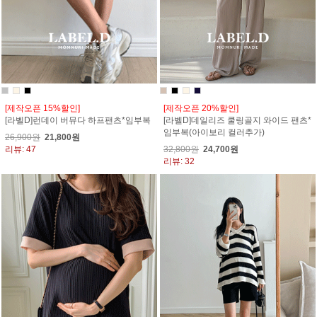
[제작오픈 15%할인]
[제작오픈 20%할인]
[라벨D]런데이 버뮤다 하프팬츠*임부복
[라벨D]데일리즈 쿨링골지 와이드 팬츠*
임부복(아이보리 컬러추가)
26,900원
21,800원
리뷰: 47
32,800원
24,700원
리뷰: 32