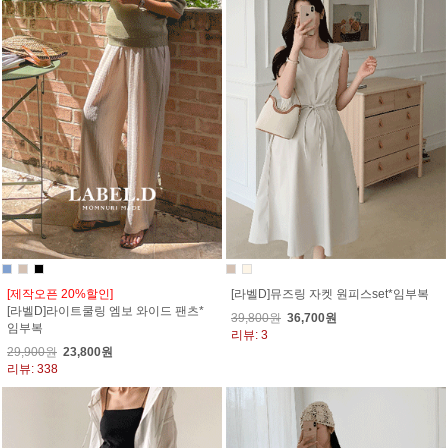
[제작오픈 20%할인]
[라벨D]뮤즈링 자켓 원피스set*임부복
[라벨D]라이트쿨링 엠보 와이드 팬츠*
39,800원
36,700원
임부복
리뷰: 3
29,900원
23,800원
리뷰: 338