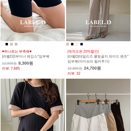
♥하나로는 부족해♥
[제작오픈 20%할인]
[라벨D]3부이너 레깅스*임부복
[라벨D]데일리즈 쿨링골지 와이드 팬츠*
임부복(아이보리 컬러추가)
8,300원
12,900원
24,700원
리뷰: 7,685
32,800원
리뷰: 32