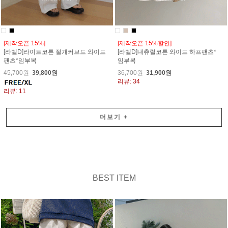
[제작오픈 15%]
[제작오픈 15%할인]
[라벨D]라이트코튼 절개커브드 와이드
[라벨D]내츄럴코튼 와이드 하프팬츠*
팬츠*임부복
임부복
45,700원
39,800원
36,700원
31,900원
리뷰: 34
리뷰: 11
더보기
+
BEST ITEM