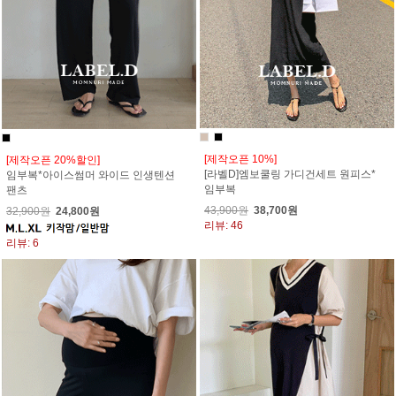
[제작오픈 10%]
[제작오픈 20%할인]
[라벨D]엠보쿨링 가디건세트 원피스*
임부복*아이스썸머 와이드 인생텐션
임부복
팬츠
43,900원
38,700원
32,900원
24,800원
리뷰: 46
리뷰: 6