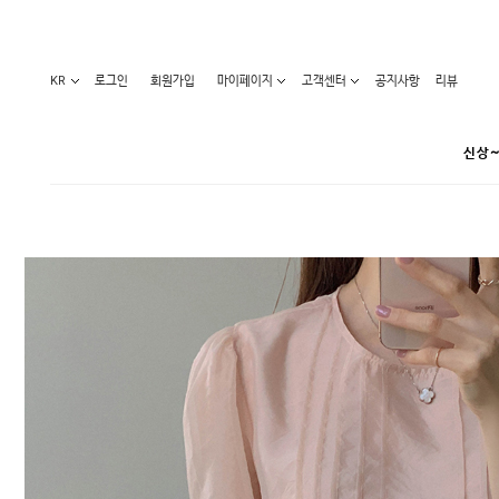
KR
로그인
회원가입
마이페이지
고객센터
공지사항
리뷰
신상~
카테고리
베스트100
원피스
코디아이템
라벨디
블라우스/니트
특가상품
오늘발송
티/나시
홈웨어
세일50-80%
아우터
요가복
임산부화장품
임산부하의
수영복
1+1세일
레깅스/스타킹
언더웨어
기획전
수유복
앱특가