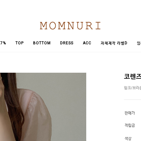
임
7%
TOP
BOTTOM
DRESS
ACC
자체제작 라벨D
코렌즈
핑크/브라
판매가
적립금
색상