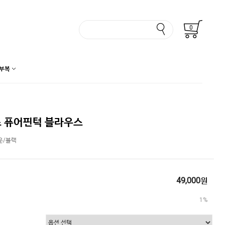
0
부복
 퓨어핀턱 블라우스
운/블랙
49,000원
1%