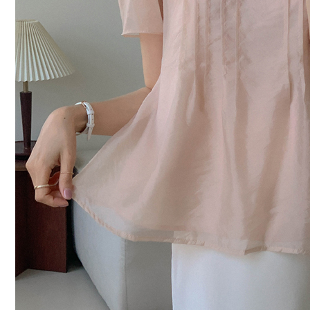
커뮤니티
이벤트
리뷰
맘누리뉴스
다이어리
리얼체험단모집
만삭사진컨테스트
아기사진컨테스트
고객센터 1661-5260
미확인입금자보기
공지사항
자주묻는질문
이용안내