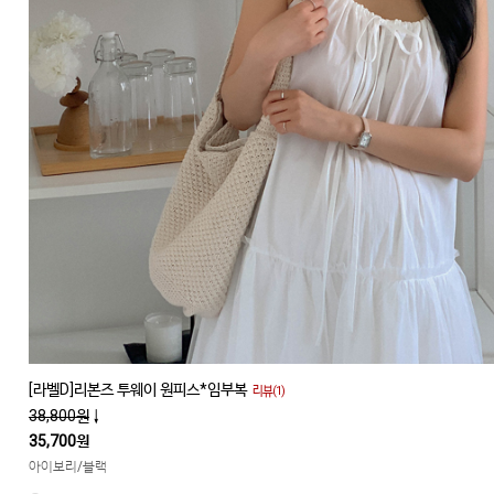
[라벨D]리본즈 투웨이 원피스*임부복
리뷰(1)
38,800원
↓
35,700원
아이보리/블랙