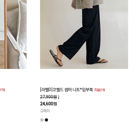
[라벨D]코렐드 썸머 니트*임부복
773)
리뷰(19)
27,900원
↓
24,600원
그레이