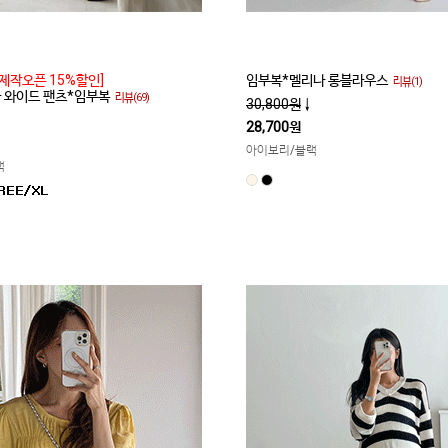
제작오픈 15%할인]
임부복*멜리나 롱블라우스
리뷰(1)
쿨 와이드 팬츠*임부복
리뷰(69)
30,800원
↓
28,700원
아이보리/블랙
랙