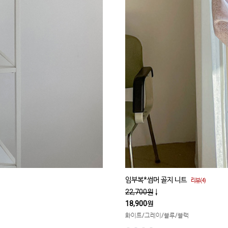
임부복*썸머 골지 니트
리뷰(4)
22,700원
↓
18,900원
화이트/그레이/블루/블랙