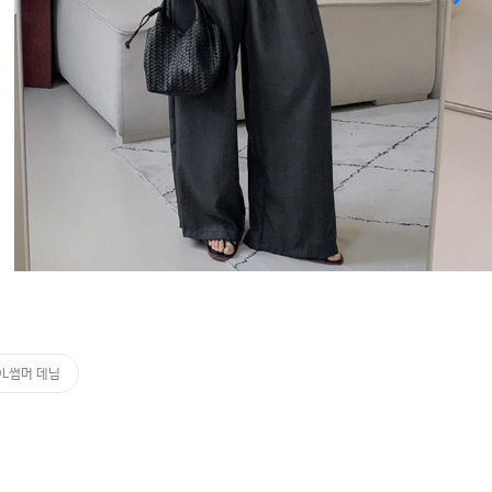
OL썸머 데님