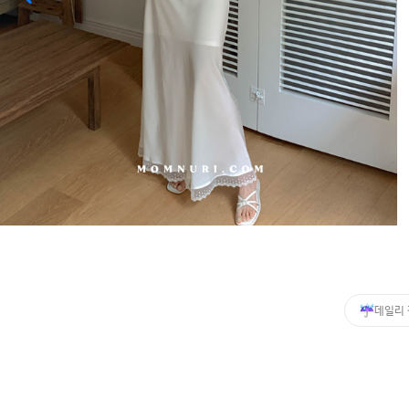
커뮤니티
이벤트
리뷰
맘누리뉴스
다이어리
리얼체험단모집
만삭사진컨테스트
아기사진컨테스트
고객센터 1661-5260
데일리
미확인입금자보기
공지사항
자주묻는질문
이용안내