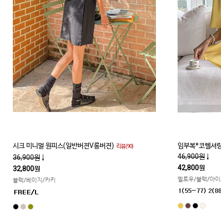
시크 미니멀 원피스(일반버젼V롱버젼)
임부복*코렐셔링
리뷰(90)
46,900원
↓
36,900원
↓
42,800원
32,800원
옐로우/블랙/아
블랙/베이지/카키