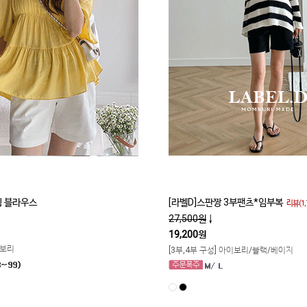
 블라우스
[라벨D]스판짱 3부팬츠*임부복
리뷰(1,
27,500원
↓
19,200원
이보리
[3부,4부 구성] 아이보리/블랙/베이지