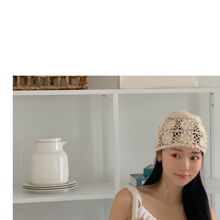
Q&A
제휴/광고문의
배송조회
구매금액별사은품
고객의소리
카드결제조회
마이페이지
로그인
회원가입
마이페이지
장바구니
개인결제