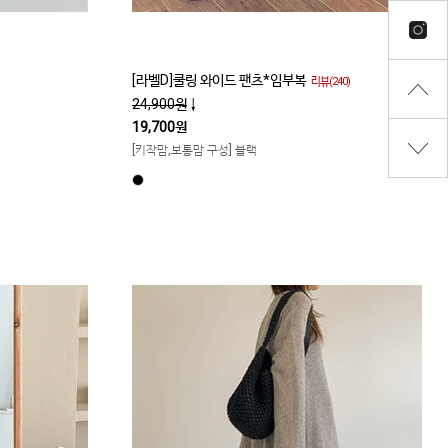
[라벨D]쿨링 와이드 팬츠*임부복
리뷰(240)
24,900원
↓
19,700원
[키작맘,보통맘 구성] 블랙