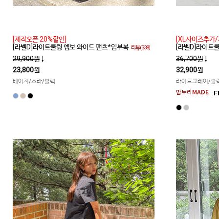
[제작오픈 20%할인]
[XL사이즈추가/
[라벨D]라이트쿨링 엠보 와이드 팬츠*임부복
[라벨D]라이트
리뷰(338)
29,900원
↓
36,700원
↓
23,800원
32,900원
베이지/소라/블랙
라이트그레이/블