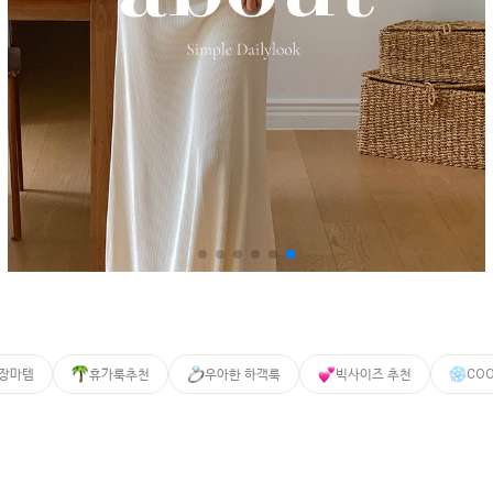
 장마템
휴가룩추천
우아한 하객룩
빅사이즈 추천
CO