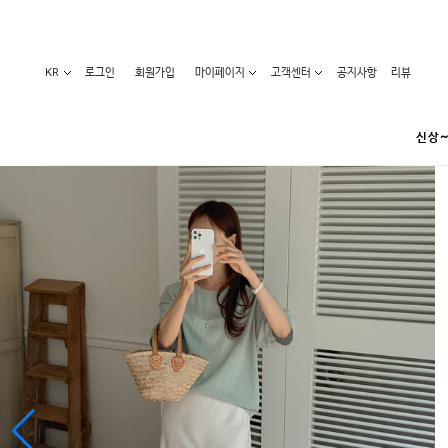
KR
로그인
회원가입
마이페이지
고객센터
공지사항
리뷰
신상~
카테고리
베스트100
원피스
코디아이템
라벨디
블라우스/니트
특가상품
오늘발송
티/나시
홈웨어
세일50-80%
아우터
요가복
임산부화장품
임산부하의
수영복
1+1세일
레깅스/스타킹
언더웨어
기획전
수유복
앱특가