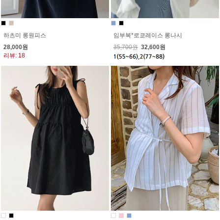
임부복*로쿄레이스 롱나시
하츠미 롱원피스
35,700원
32,600원
28,000원
리뷰: 18