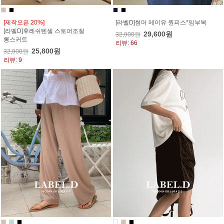
[제작오픈 20%]
[라벨D]썸머 메이유 원피스*임부복
[라벨D]후레쉬텐셀 스토퍼조절
29,600원
32,900원
롱스커트
리뷰: 66
25,800원
32,900원
리뷰: 9