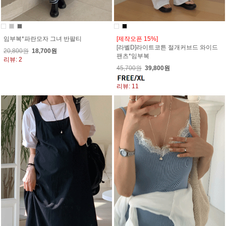
임부복*파란모자 그녀 반팔티
[제작오픈 15%]
[라벨D]라이트코튼 절개커브드 와이드
20,800원
18,700원
팬츠*임부복
리뷰: 2
45,700원
39,800원
리뷰: 11