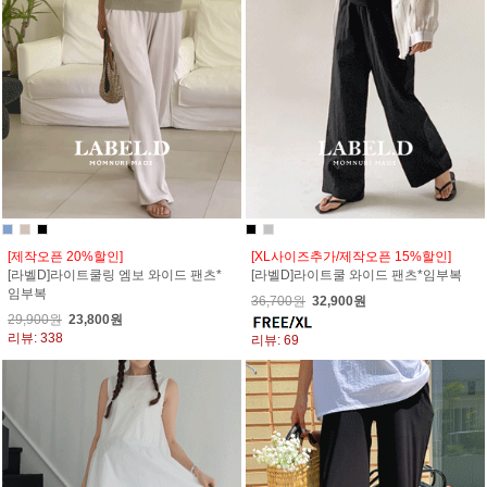
[제작오픈 20%할인]
[XL사이즈추가/제작오픈 15%할인]
[라벨D]라이트쿨링 엠보 와이드 팬츠*
[라벨D]라이트쿨 와이드 팬츠*임부복
임부복
36,700원
32,900원
29,900원
23,800원
리뷰: 338
리뷰: 69