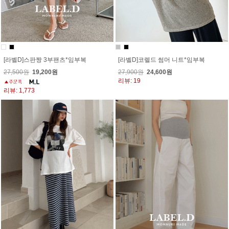
[라벨D]스판짱 3부팬츠*임부복
[라벨D]코렐드 썸머 니트*임부복
27,500원
19,200원
27,900원
24,600원
리뷰: 19
리뷰: 1,773