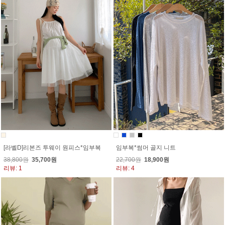
[라벨D]리본즈 투웨이 원피스*임부복
임부복*썸머 골지 니트
38,800원
35,700원
22,700원
18,900원
리뷰: 1
리뷰: 4