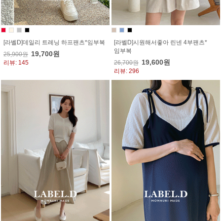
[라벨D]데일리 트레닝 하프팬츠*임부복
[라벨D]시원해서좋아 린넨 4부팬츠*
임부복
19,700원
25,900원
19,600원
리뷰: 145
26,700원
리뷰: 296