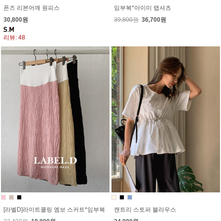
폰즈 리본어깨 원피스
임부복*아이미 랩셔츠
30,800원
39,800원
36,700원
리뷰: 48
[라벨D]라이트쿨링 엠보 스커트*임부복
캔트리 스토퍼 블라우스