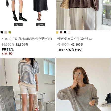
시크 미니멀 원피스(일반버젼V롱버젼)
임부복*코렐셔링 블라우스
36,900원
32,800원
46,900원
42,800원
리뷰: 90