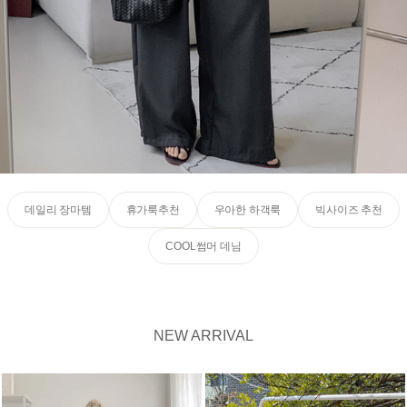
데일리 장마템
휴가룩추천
우아한 하객룩
빅사이즈 추천
COOL썸머 데님
NEW ARRIVAL