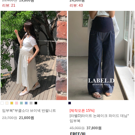
23,400원
19,800원
24,000원
리뷰: 21
리뷰: 43
임부복*부클소다 브이넥 반팔니트
[제작오픈 15%]
[라벨D]라이트 논페이크 와이드 데님*
23,700원
21,600원
임부복
45,900원
37,800원