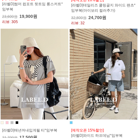
[라벨D]썸머 컴포트 뒷트임 롱스커트*
[라벨D]데일리즈 쿨링골지 와이드 팬츠*
임부복
임부복(아이보리 컬러추가)
19,900원
23,600원
24,700원
32,800원
리뷰: 305
리뷰: 32
[라벨D]매년꺼내입게될 티*임부복
[제작오픈 15%할인]
[라벨D]와이드 하프데님*임부복
17,500원
21,700원