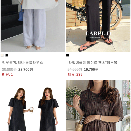
임부복*멜리나 롱블라우스
[라벨D]쿨링 와이드 팬츠*임부복
30,800원
28,700원
24,900원
19,700원
리뷰: 1
리뷰: 239