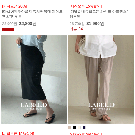
[제작오픈 20%]
[제작오픈 15%할인]
[라벨D]아쿠아골지 옆셔링복대 와이드
[라벨D]내츄럴코튼 와이드 하프팬츠*
팬츠*임부복
임부복
22,800원
31,900원
28,900원
36,700원
리뷰: 34
[제작오픈 15%할인]
[제작오픈 20%할인]