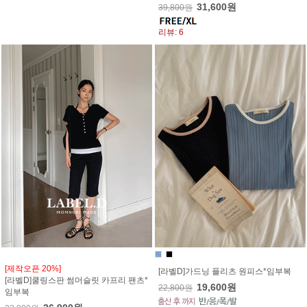
31,600원
39,800원
리뷰: 6
[제작오픈 20%]
[라벨D]가드닝 플리츠 원피스*임부복
[라벨D]쿨링스판 썸머슬릿 카프리 팬츠*
19,600원
22,800원
임부복