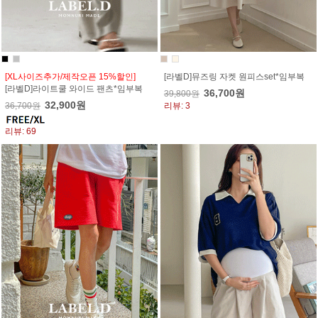
[XL사이즈추가/제작오픈 15%할인]
[라벨D]뮤즈링 자켓 원피스set*임부복
[라벨D]라이트쿨 와이드 팬츠*임부복
36,700원
39,800원
32,900원
36,700원
리뷰: 3
리뷰: 69