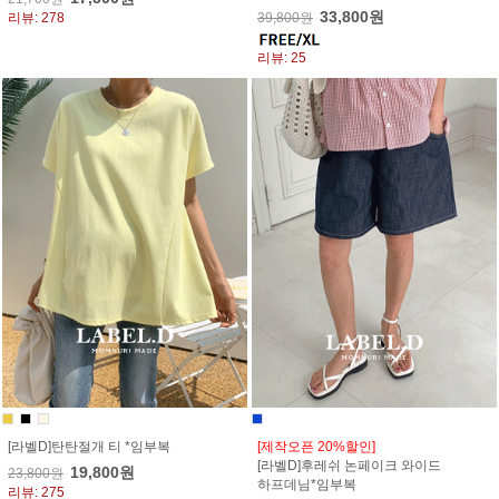
33,800원
리뷰: 278
39,800원
리뷰: 25
[라벨D]탄탄절개 티 *임부복
[제작오픈 20%할인]
[라벨D]후레쉬 논페이크 와이드
19,800원
23,800원
하프데님*임부복
리뷰: 275