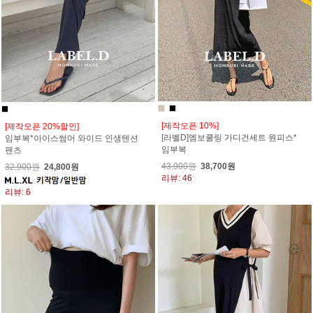
[제작오픈 10%]
[제작오픈 20%할인]
[라벨D]엠보쿨링 가디건세트 원피스*
임부복*아이스썸머 와이드 인생텐션
임부복
팬츠
43,900원
38,700원
32,900원
24,800원
리뷰: 46
리뷰: 6