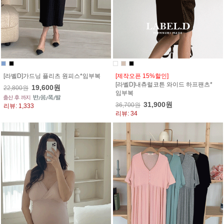
[라벨D]가드닝 플리츠 원피스*임부복
[제작오픈 15%할인]
[라벨D]내츄럴코튼 와이드 하프팬츠*
19,600원
22,800원
임부복
31,900원
36,700원
리뷰: 1,333
리뷰: 34