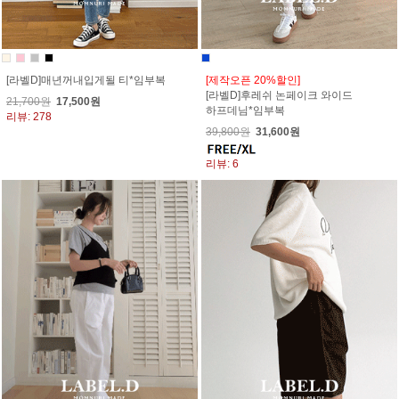
[라벨D]매년꺼내입게될 티*임부복
[제작오픈 20%할인]
[라벨D]후레쉬 논페이크 와이드
21,700원
17,500원
하프데님*임부복
리뷰: 278
39,800원
31,600원
리뷰: 6