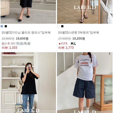
[라벨D]가드닝 플리츠 원피스*임부복
[라벨D]스판짱 3부팬츠*임부복
22,800원
19,600원
27,500원
19,200원
리뷰: 1,333
리뷰: 1,773