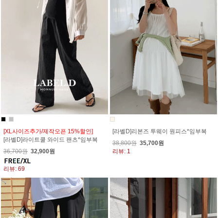
[XL사이즈추가/제작오픈 15%할인]
[라벨D]리본즈 투웨이 원피스*임부복
[라벨D]라이트쿨 와이드 팬츠*임부복
38,800원
35,700원
36,700원
32,900원
리뷰: 1
리뷰: 69