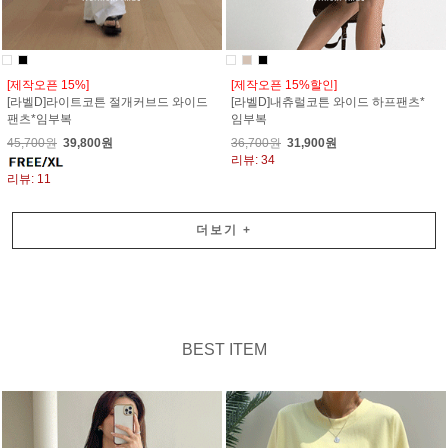
[제작오픈 15%]
[제작오픈 15%할인]
[라벨D]라이트코튼 절개커브드 와이드
[라벨D]내츄럴코튼 와이드 하프팬츠*
팬츠*임부복
임부복
45,700원
39,800원
36,700원
31,900원
리뷰: 34
리뷰: 11
더보기
+
BEST ITEM