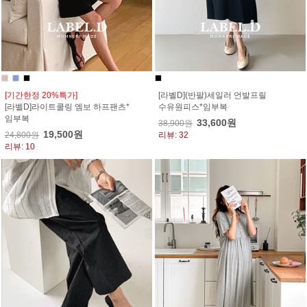
[기간한정 20%특가]
[라벨D](반팔)세일러 언발프릴
[라벨D]라이트쿨링 엠보 하프팬츠*
수유원피스*임부복
임부복
33,600원
38,900원
19,500원
24,800원
리뷰: 32
리뷰: 10