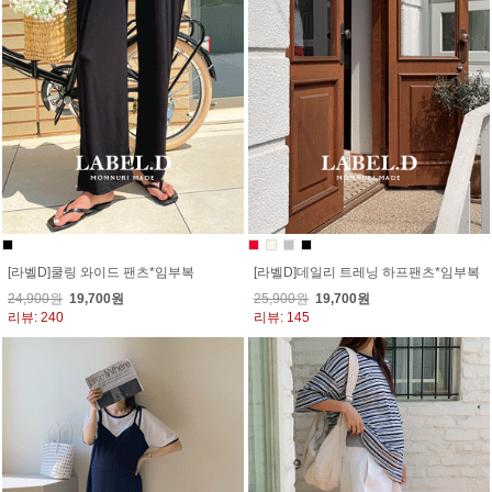
[라벨D]쿨링 와이드 팬츠*임부복
[라벨D]데일리 트레닝 하프팬츠*임부복
24,900원
19,700원
25,900원
19,700원
리뷰: 240
리뷰: 145