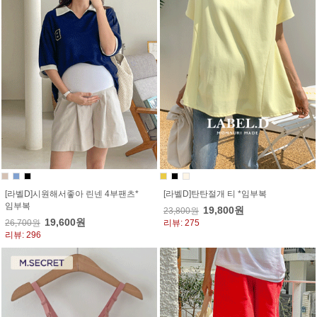
[라벨D]시원해서좋아 린넨 4부팬츠*
[라벨D]탄탄절개 티 *임부복
임부복
19,800원
23,800원
19,600원
26,700원
리뷰: 275
리뷰: 296