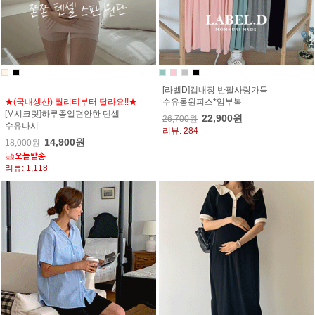
[라벨D]캡내장 반팔사랑가득
★(국내생산) 퀄리티부터 달라요!!★
수유롱원피스*임부복
[M시크릿]하루종일편안한 텐셀
22,900원
26,700원
수유나시
리뷰: 284
14,900원
18,000원
리뷰: 1,118