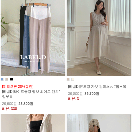
[제작오픈 20%할인]
[라벨D]뮤즈링 자켓 원피스set*임부복
[라벨D]라이트쿨링 엠보 와이드 팬츠*
39,800원
36,700원
임부복
리뷰: 3
29,900원
23,800원
리뷰: 338