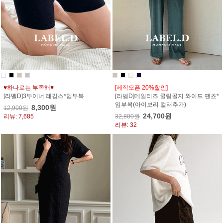
♥하나로는 부족해♥
[제작오픈 20%할인]
[라벨D]3부이너 레깅스*임부복
[라벨D]데일리즈 쿨링골지 와이드 팬츠*
임부복(아이보리 컬러추가)
8,300원
12,900원
24,700원
리뷰: 7,685
32,800원
리뷰: 32