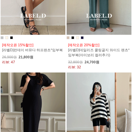
[제작오픈 15%할인]
[제작오픈 20%할인]
[라벨D]런데이 버뮤다 하프팬츠*임부복
[라벨D]데일리즈 쿨링골지 와이드 팬츠*
임부복(아이보리 컬러추가)
26,900원
21,800원
리뷰: 47
32,800원
24,700원
리뷰: 32