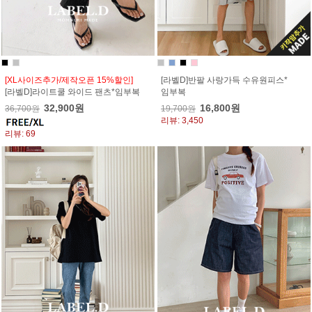
[XL사이즈추가/제작오픈 15%할인]
[라벨D]반팔 사랑가득 수유원피스*
[라벨D]라이트쿨 와이드 팬츠*임부복
임부복
32,900원
16,800원
36,700원
19,700원
리뷰: 3,450
리뷰: 69