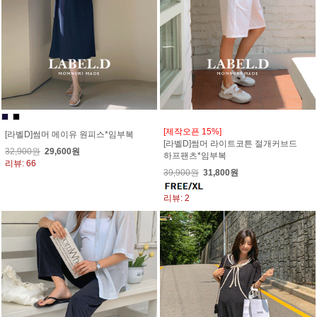
[제작오픈 15%]
[라벨D]썸머 메이유 원피스*임부복
[라벨D]썸머 라이트코튼 절개커브드
32,900원
29,600원
하프팬츠*임부복
리뷰: 66
39,900원
31,800원
리뷰: 2