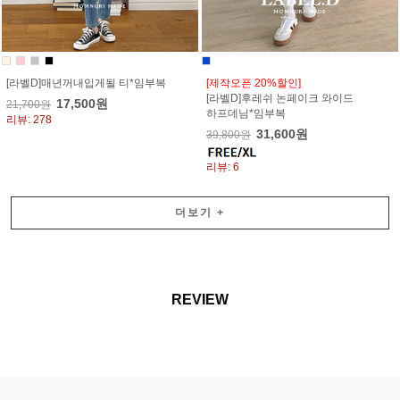
[라벨D]매년꺼내입게될 티*임부복
[제작오픈 20%할인]
[라벨D]후레쉬 논페이크 와이드
17,500원
21,700원
하프데님*임부복
리뷰: 278
31,600원
39,800원
리뷰: 6
더보기
+
REVIEW