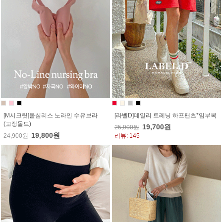
[M시크릿]올심리스 노라인 수유브라
[라벨D]데일리 트레닝 하프팬츠*임부복
(고정몰드)
19,700원
25,900원
19,800원
24,900원
리뷰: 145