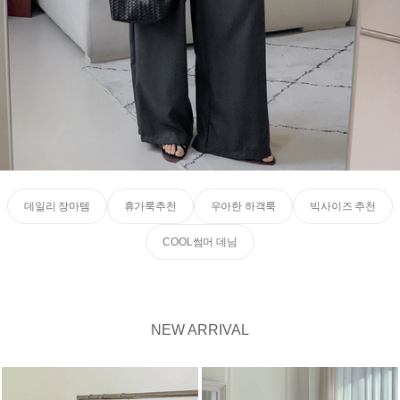
데일리 장마템
휴가룩추천
우아한 하객룩
빅사이즈 추천
COOL썸머 데님
NEW ARRIVAL