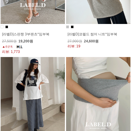
[라벨D]스판짱 3부팬츠*임부복
[라벨D]코렐드 썸머 니트*임부복
27,500원
19,200원
27,900원
24,600원
리뷰: 19
리뷰: 1,773