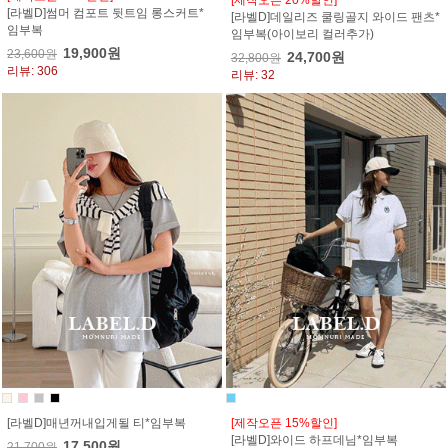
[라벨D]썸머 컴포트 뒷트임 롱스커트*
[라벨D]데일리즈 쿨링골지 와이드 팬츠*
임부복
임부복(아이보리 컬러추가)
19,900원
23,600원
24,700원
32,800원
리뷰: 306
리뷰: 32
[라벨D]매년꺼내입게될 티*임부복
[제작오픈 15%할인]
[라벨D]와이드 하프데님*임부복
17,500원
21,700원