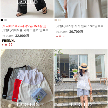
[XL사이즈추가/제작오픈 15%할인]
[라벨D]뮤즈링 자켓 원피스set*임부복
[라벨D]라이트쿨 와이드 팬츠*임부복
36,700원
39,800원
32,900원
36,700원
리뷰: 3
리뷰: 69