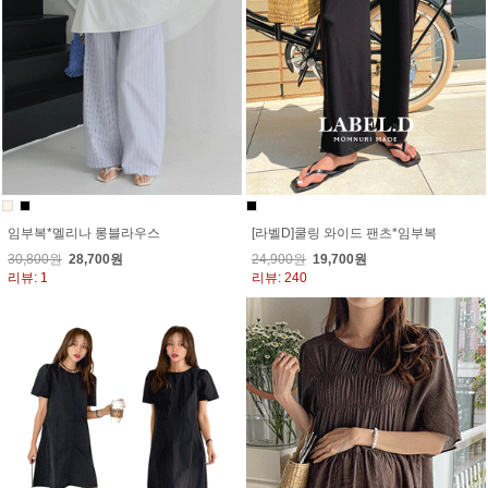
임부복*멜리나 롱블라우스
[라벨D]쿨링 와이드 팬츠*임부복
30,800원
28,700원
24,900원
19,700원
리뷰: 1
리뷰: 240