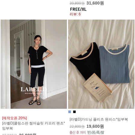
31,600원
39,800원
리뷰: 6
[제작오픈 20%]
[라벨D]가드닝 플리츠 원피스*임부복
[라벨D]쿨링스판 썸머슬릿 카프리 팬츠*
19,600원
22,800원
임부복