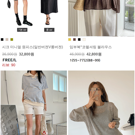
시크 미니멀 원피스(일반버젼V롱버젼)
임부복*코렐셔링 블라우스
36,900원
32,800원
46,900원
42,800원
리뷰: 90