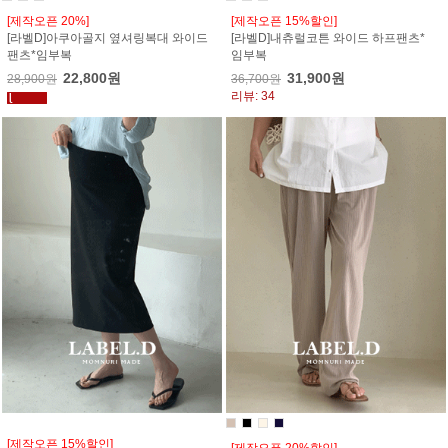
[제작오픈 20%]
[제작오픈 15%할인]
[라벨D]아쿠아골지 옆셔링복대 와이드
[라벨D]내츄럴코튼 와이드 하프팬츠*
팬츠*임부복
임부복
22,800원
31,900원
28,900원
36,700원
리뷰: 34
[제작오픈 15%할인]
[제작오픈 20%할인]