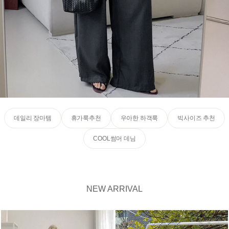
데일리 장마템
휴가룩추천
우아한 하객룩
빅사이즈 추천
COOL썸머 데님
NEW ARRIVAL