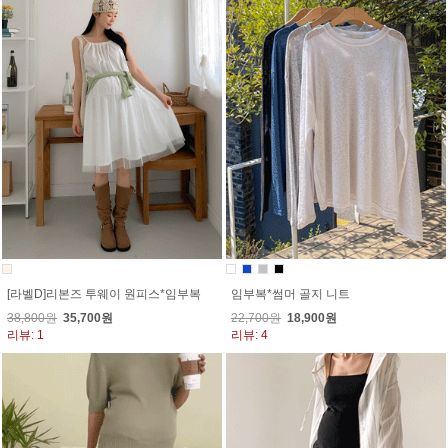
[라벨D]리본즈 투웨이 원피스*임부복
임부복*썸머 골지 니트
38,800원
35,700원
22,700원
18,900원
리뷰: 1
리뷰: 4