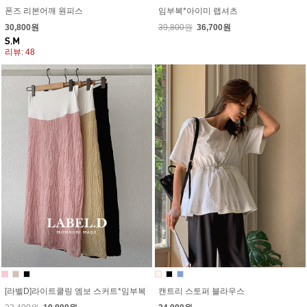
폰즈 리본어깨 원피스
임부복*아이미 랩셔츠
30,800원
39,800원
36,700원
리뷰: 48
[라벨D]라이트쿨링 엠보 스커트*임부복
캔트리 스토퍼 블라우스