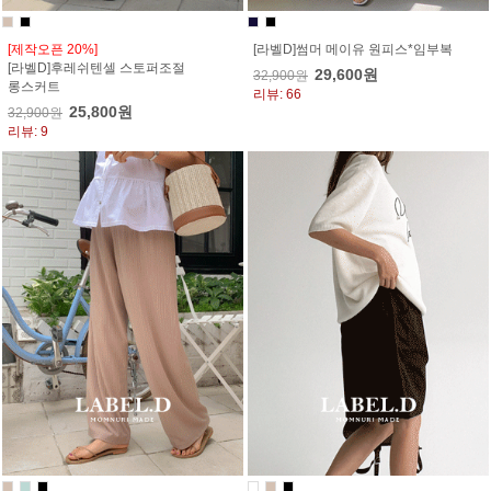
[제작오픈 20%]
[라벨D]썸머 메이유 원피스*임부복
[라벨D]후레쉬텐셀 스토퍼조절
29,600원
32,900원
롱스커트
리뷰: 66
25,800원
32,900원
리뷰: 9