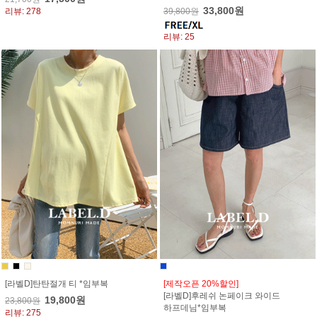
33,800원
리뷰: 278
39,800원
리뷰: 25
[라벨D]탄탄절개 티 *임부복
[제작오픈 20%할인]
[라벨D]후레쉬 논페이크 와이드
19,800원
23,800원
하프데님*임부복
리뷰: 275