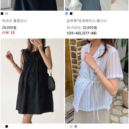
임부복*로쿄레이스 롱나시
하츠미 롱원피스
35,700원
32,600원
28,000원
리뷰: 18