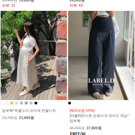
23,400원
19,800원
24,000원
리뷰: 21
리뷰: 43
임부복*부클소다 브이넥 반팔니트
[제작오픈 15%]
[라벨D]라이트 논페이크 와이드 데님*
23,700원
21,600원
임부복
45,900원
37,800원