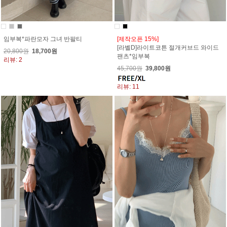
임부복*파란모자 그녀 반팔티
[제작오픈 15%]
[라벨D]라이트코튼 절개커브드 와이드
20,800원
18,700원
팬츠*임부복
리뷰: 2
45,700원
39,800원
리뷰: 11