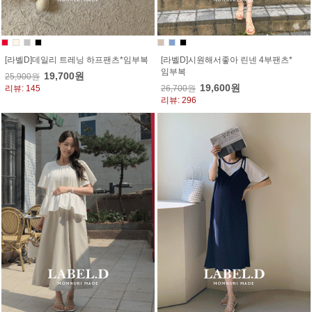
[라벨D]데일리 트레닝 하프팬츠*임부복
[라벨D]시원해서좋아 린넨 4부팬츠*
임부복
19,700원
25,900원
19,600원
리뷰: 145
26,700원
리뷰: 296