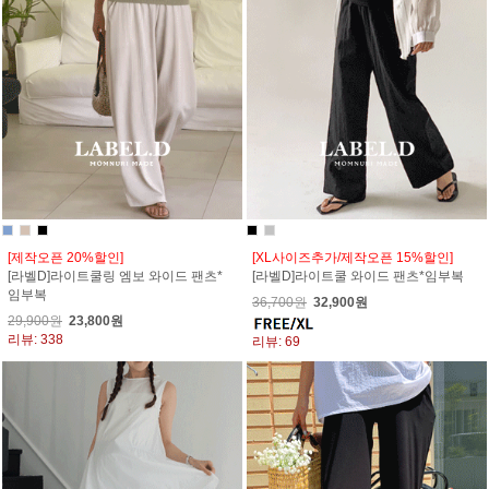
[제작오픈 20%할인]
[XL사이즈추가/제작오픈 15%할인]
[라벨D]라이트쿨링 엠보 와이드 팬츠*
[라벨D]라이트쿨 와이드 팬츠*임부복
임부복
36,700원
32,900원
29,900원
23,800원
리뷰: 338
리뷰: 69