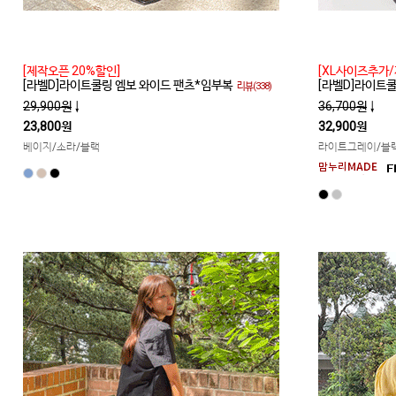
[제작오픈 20%할인]
[XL사이즈추가/
[라벨D]라이트쿨링 엠보 와이드 팬츠*임부복
[라벨D]라이트
리뷰(338)
29,900원
↓
36,700원
↓
23,800원
32,900원
베이지/소라/블랙
라이트그레이/블