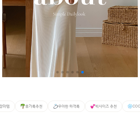
 장마템
휴가룩추천
우아한 하객룩
빅사이즈 추천
CO