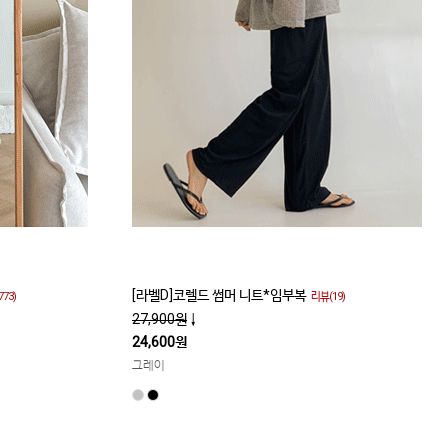
[라벨D]코렐드 썸머 니트*임부복
773)
리뷰(19)
27,900원
↓
24,600원
그레이