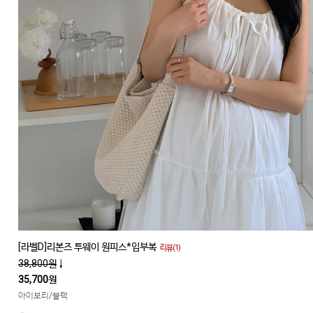
[라벨D]리본즈 투웨이 원피스*임부복
리뷰(1)
38,800원
↓
35,700원
아이보리/블랙