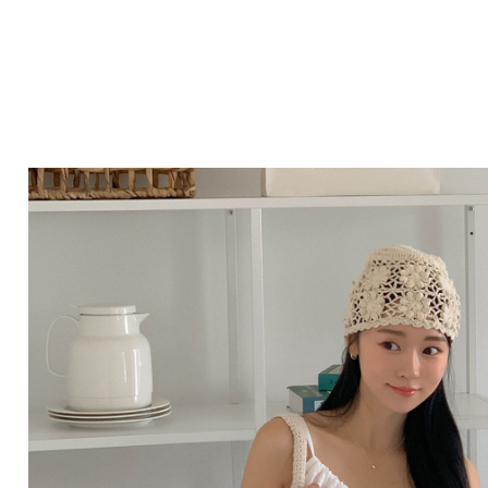
Q&A
제휴/광고문의
배송조회
구매금액별사은품
고객의소리
카드결제조회
마이페이지
로그인
회원가입
마이페이지
장바구니
개인결제