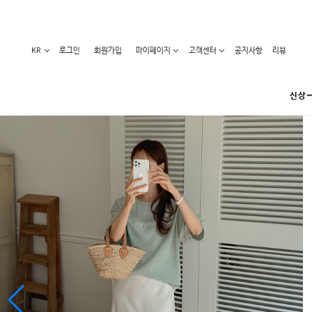
KR
로그인
회원가입
마이페이지
고객센터
공지사항
리뷰
신상~
카테고리
베스트100
원피스
코디아이템
라벨디
블라우스/니트
특가상품
오늘발송
티/나시
홈웨어
세일50-80%
아우터
요가복
임산부화장품
임산부하의
수영복
1+1세일
레깅스/스타킹
언더웨어
기획전
수유복
앱특가