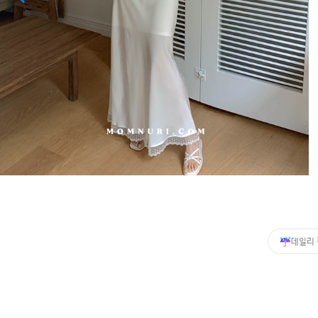
커뮤니티
이벤트
리뷰
맘누리뉴스
다이어리
리얼체험단모집
만삭사진컨테스트
아기사진컨테스트
고객센터 1661-5260
데일리
미확인입금자보기
공지사항
자주묻는질문
이용안내