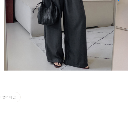
OL썸머 데님