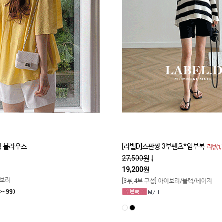
 블라우스
[라벨D]스판짱 3부팬츠*임부복
리뷰(1,
27,500원
↓
19,200원
이보리
[3부,4부 구성] 아이보리/블랙/베이지