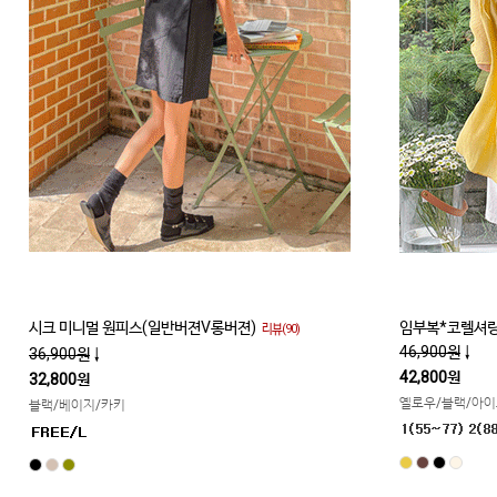
시크 미니멀 원피스(일반버젼V롱버젼)
임부복*코렐셔링
리뷰(90)
46,900원
↓
36,900원
↓
42,800원
32,800원
옐로우/블랙/아
블랙/베이지/카키