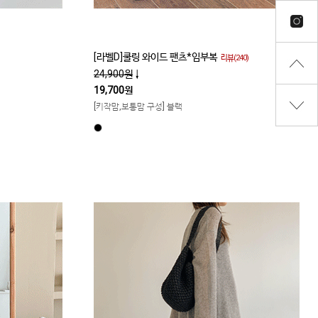
[라벨D]쿨링 와이드 팬츠*임부복
리뷰(240)
24,900원
↓
19,700원
[키작맘,보통맘 구성] 블랙