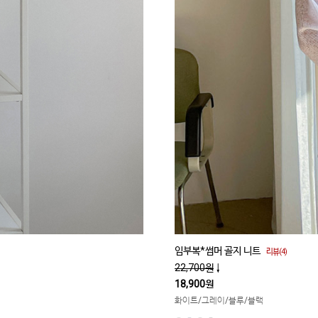
임부복*썸머 골지 니트
리뷰(4)
22,700원
↓
18,900원
화이트/그레이/블루/블랙