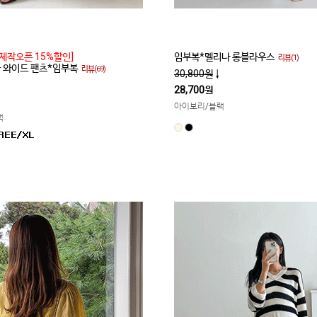
제작오픈 15%할인]
임부복*멜리나 롱블라우스
리뷰(1)
쿨 와이드 팬츠*임부복
리뷰(69)
30,800원
↓
28,700원
아이보리/블랙
랙