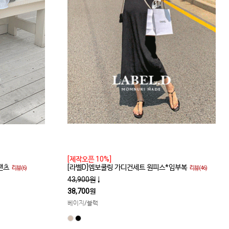
[제작오픈 10%]
팬츠
[라벨D]엠보쿨링 가디건세트 원피스*임부복
리뷰(6)
리뷰(46)
43,900원
↓
38,700원
베이지/블랙