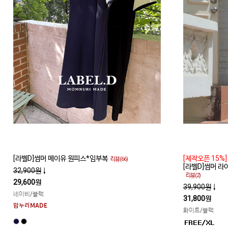
[라벨D]썸머 메이유 원피스*임부복
[제작오픈 15%]
리뷰(66)
[라벨D]썸머 
32,900원
↓
리뷰(2)
29,600원
39,900원
↓
네이비/블랙
31,800원
화이트/블랙