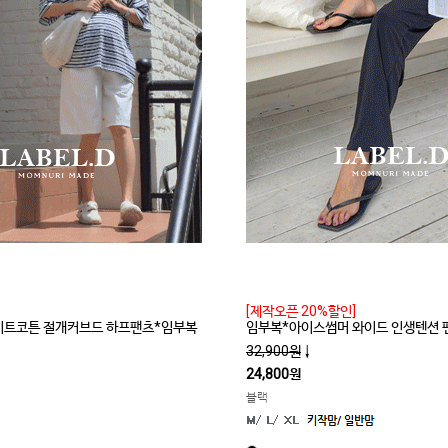
[제작오픈 20%할인]
라이트코튼 절개커브드 하프팬츠*임부복
임부복*아이스썸머 와이드 인생텐션 
32,900원
↓
24,800원
블랙