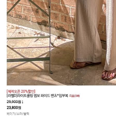
[제작오픈 20%할인]
[라벨D]라이트쿨링 엠보 와이드 팬츠*임부복
리뷰(338)
29,900원
↓
23,800원
베이지/소라/블랙