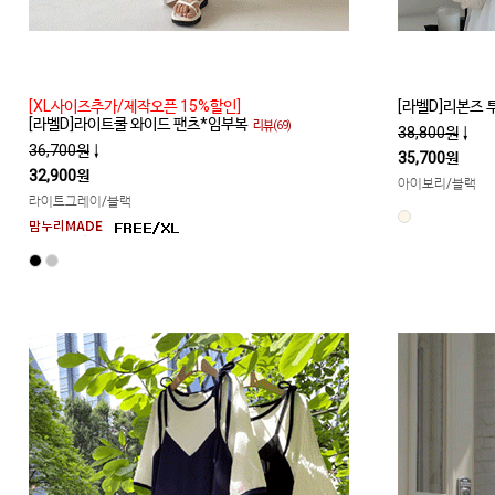
[XL사이즈추가/제작오픈 15%할인]
[라벨D]리본즈
[라벨D]라이트쿨 와이드 팬츠*임부복
리뷰(69)
38,800원
↓
36,700원
↓
35,700원
32,900원
아이보리/블랙
라이트그레이/블랙