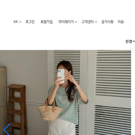
KR
로그인
회원가입
마이페이지
고객센터
공지사항
리뷰
신상~
카테고리
베스트100
원피스
코디아이템
라벨디
블라우스/니트
특가상품
오늘발송
티/나시
홈웨어
세일50-80%
아우터
요가복
임산부화장품
임산부하의
수영복
1+1세일
레깅스/스타킹
언더웨어
기획전
수유복
앱특가