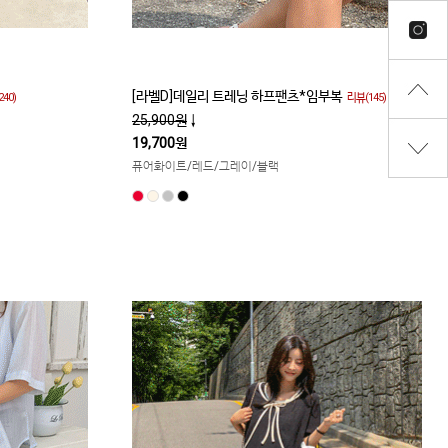
[라벨D]데일리 트레닝 하프팬츠*임부복
40)
리뷰(145)
25,900원
↓
19,700원
퓨어화이트/레드/그레이/블랙