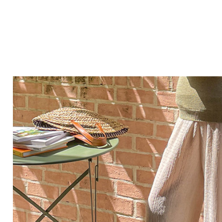
Q&A
제휴/광고문의
배송조회
구매금액별사은품
고객의소리
카드결제조회
마이페이지
로그인
회원가입
마이페이지
장바구니
개인결제