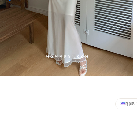
커뮤니티
이벤트
리뷰
맘누리뉴스
다이어리
리얼체험단모집
만삭사진컨테스트
아기사진컨테스트
고객센터 1661-5260
데일리
미확인입금자보기
공지사항
자주묻는질문
이용안내