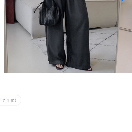
OL썸머 데님