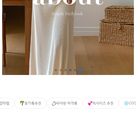
 장마템
휴가룩추천
우아한 하객룩
빅사이즈 추천
CO