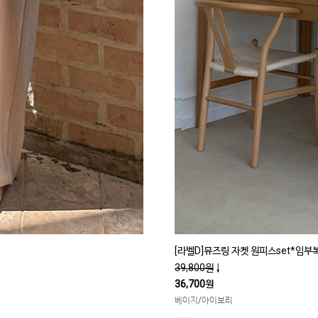
[라벨D]뮤즈링 자켓 원피스set*임부
39,800원
↓
36,700원
베이지/아이보리