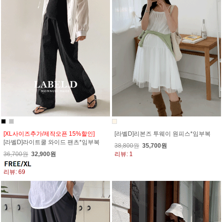
[XL사이즈추가/제작오픈 15%할인]
[라벨D]리본즈 투웨이 원피스*임부복
[라벨D]라이트쿨 와이드 팬츠*임부복
38,800원
35,700원
36,700원
32,900원
리뷰: 1
리뷰: 69