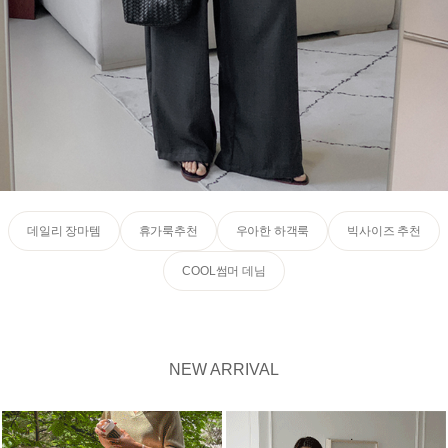
데일리 장마템
휴가룩추천
우아한 하객룩
빅사이즈 추천
COOL썸머 데님
NEW ARRIVAL