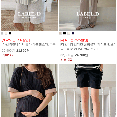
[제작오픈 15%할인]
[제작오픈 20%할인]
[라벨D]런데이 버뮤다 하프팬츠*임부복
[라벨D]데일리즈 쿨링골지 와이드 팬츠*
임부복(아이보리 컬러추가)
26,900원
21,800원
리뷰: 47
32,800원
24,700원
리뷰: 32