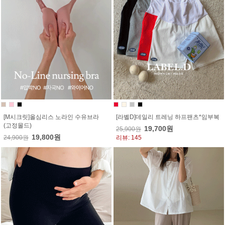
[M시크릿]올심리스 노라인 수유브라
[라벨D]데일리 트레닝 하프팬츠*임부복
(고정몰드)
19,700원
25,900원
19,800원
24,900원
리뷰: 145