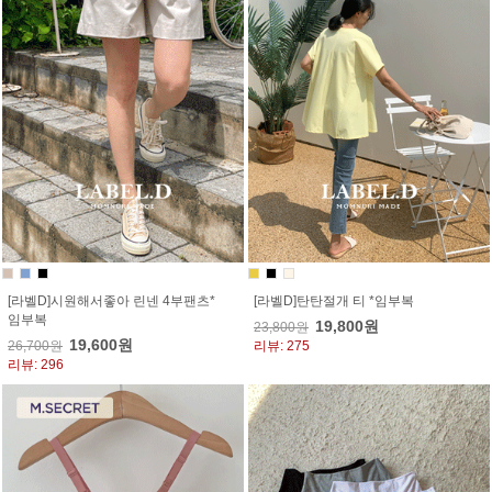
[라벨D]시원해서좋아 린넨 4부팬츠*
[라벨D]탄탄절개 티 *임부복
임부복
19,800원
23,800원
19,600원
26,700원
리뷰: 275
리뷰: 296