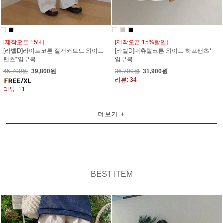
[제작오픈 15%]
[제작오픈 15%할인]
[라벨D]라이트코튼 절개커브드 와이드
[라벨D]내츄럴코튼 와이드 하프팬츠*
팬츠*임부복
임부복
45,700원
39,800원
36,700원
31,900원
리뷰: 34
리뷰: 11
더보기
+
BEST ITEM