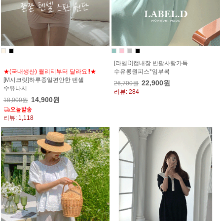
[라벨D]캡내장 반팔사랑가득
★(국내생산) 퀄리티부터 달라요!!★
수유롱원피스*임부복
[M시크릿]하루종일편안한 텐셀
22,900원
26,700원
수유나시
리뷰: 284
14,900원
18,000원
리뷰: 1,118