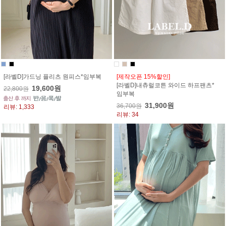
[라벨D]가드닝 플리츠 원피스*임부복
[제작오픈 15%할인]
[라벨D]내츄럴코튼 와이드 하프팬츠*
19,600원
22,800원
임부복
31,900원
36,700원
리뷰: 1,333
리뷰: 34