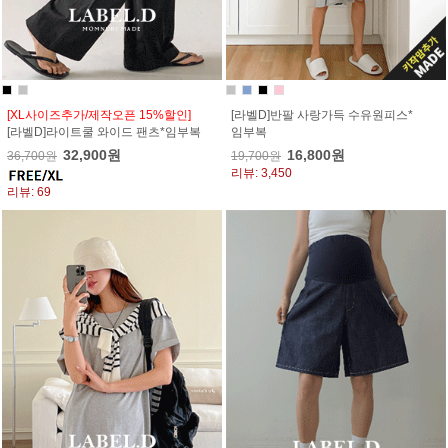
[XL사이즈추가/제작오픈 15%할인]
[라벨D]반팔 사랑가득 수유원피스*
[라벨D]라이트쿨 와이드 팬츠*임부복
임부복
32,900원
16,800원
36,700원
19,700원
리뷰: 3,450
리뷰: 69