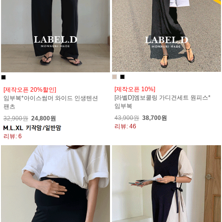
[제작오픈 10%]
[제작오픈 20%할인]
[라벨D]엠보쿨링 가디건세트 원피스*
임부복*아이스썸머 와이드 인생텐션
임부복
팬츠
43,900원
38,700원
32,900원
24,800원
리뷰: 46
리뷰: 6