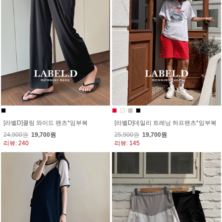
[라벨D]쿨링 와이드 팬츠*임부복
[라벨D]데일리 트레닝 하프팬츠*임부복
24,900원
19,700원
25,900원
19,700원
리뷰: 240
리뷰: 145