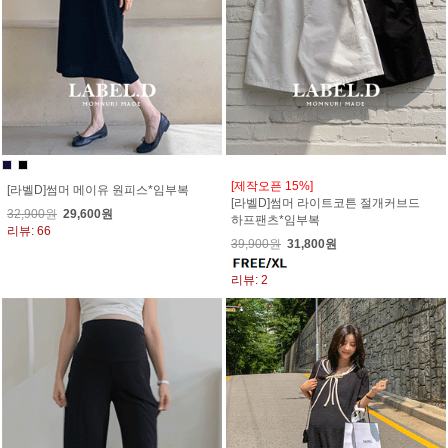
[제작오픈 15%]
[라벨D]썸머 메이유 원피스*임부복
[라벨D]썸머 라이트코튼 절개커브드
32,900원
29,600원
하프팬츠*임부복
리뷰: 66
39,900원
31,800원
리뷰: 2