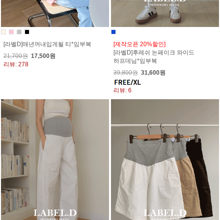
[라벨D]매년꺼내입게될 티*임부복
[제작오픈 20%할인]
[라벨D]후레쉬 논페이크 와이드
21,700원
17,500원
하프데님*임부복
리뷰: 278
39,800원
31,600원
리뷰: 6