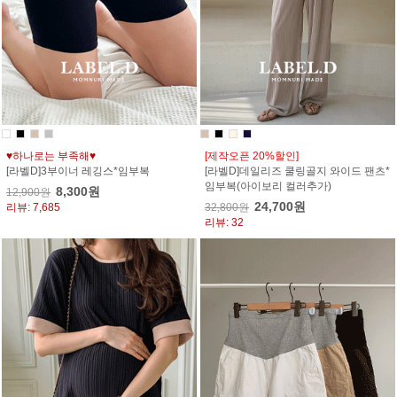
♥하나로는 부족해♥
[제작오픈 20%할인]
[라벨D]3부이너 레깅스*임부복
[라벨D]데일리즈 쿨링골지 와이드 팬츠*
임부복(아이보리 컬러추가)
8,300원
12,900원
24,700원
리뷰: 7,685
32,800원
리뷰: 32