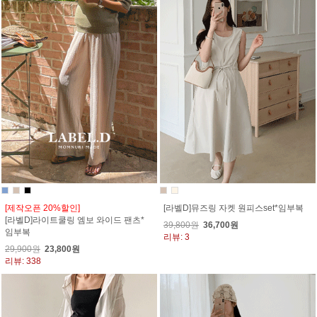
[제작오픈 20%할인]
[라벨D]뮤즈링 자켓 원피스set*임부복
[라벨D]라이트쿨링 엠보 와이드 팬츠*
39,800원
36,700원
임부복
리뷰: 3
29,900원
23,800원
리뷰: 338