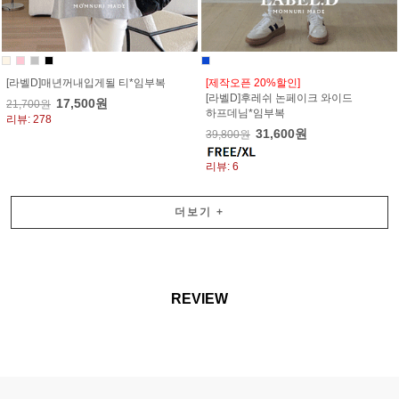
[라벨D]매년꺼내입게될 티*임부복
[제작오픈 20%할인]
[라벨D]후레쉬 논페이크 와이드
17,500원
21,700원
하프데님*임부복
리뷰: 278
31,600원
39,800원
리뷰: 6
더보기
+
REVIEW