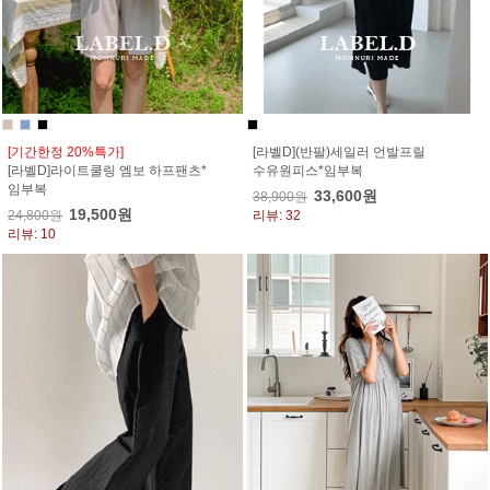
[기간한정 20%특가]
[라벨D](반팔)세일러 언발프릴
[라벨D]라이트쿨링 엠보 하프팬츠*
수유원피스*임부복
임부복
33,600원
38,900원
19,500원
24,800원
리뷰: 32
리뷰: 10