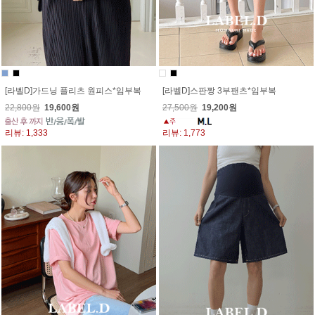
[라벨D]가드닝 플리츠 원피스*임부복
[라벨D]스판짱 3부팬츠*임부복
22,800원
19,600원
27,500원
19,200원
리뷰: 1,333
리뷰: 1,773