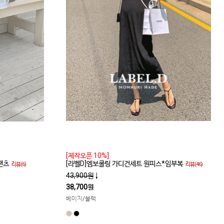
[제작오픈 10%]
팬츠
[라벨D]엠보쿨링 가디건세트 원피스*임부복
리뷰(6)
리뷰(46)
43,900원
↓
38,700원
베이지/블랙