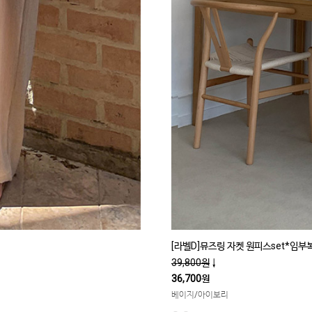
[라벨D]뮤즈링 자켓 원피스set*임부
39,800원
↓
36,700원
베이지/아이보리