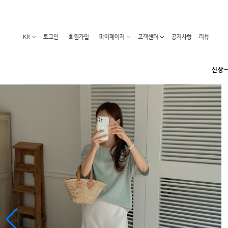
KR
로그인
회원가입
마이페이지
고객센터
공지사항
리뷰
신상~
카테고리
베스트100
원피스
코디아이템
라벨디
블라우스/니트
특가상품
오늘발송
티/나시
홈웨어
세일50-80%
아우터
요가복
임산부화장품
임산부하의
수영복
1+1세일
레깅스/스타킹
언더웨어
기획전
수유복
앱특가