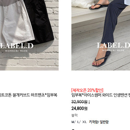
[제작오픈 20%할인]
라이트코튼 절개커브드 하프팬츠*임부복
임부복*아이스썸머 와이드 인생텐션 
32,900원
↓
24,800원
블랙