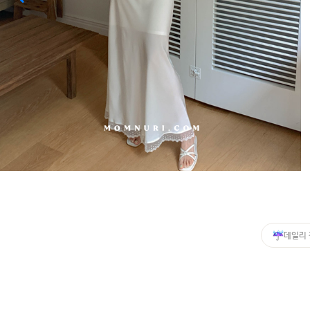
커뮤니티
이벤트
리뷰
맘누리뉴스
다이어리
리얼체험단모집
만삭사진컨테스트
아기사진컨테스트
고객센터 1661-5260
데일리
미확인입금자보기
공지사항
자주묻는질문
이용안내