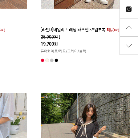
[라벨D]데일리 트레닝 하프팬츠*임부복
40)
리뷰(145)
25,900원
↓
19,700원
퓨어화이트/레드/그레이/블랙