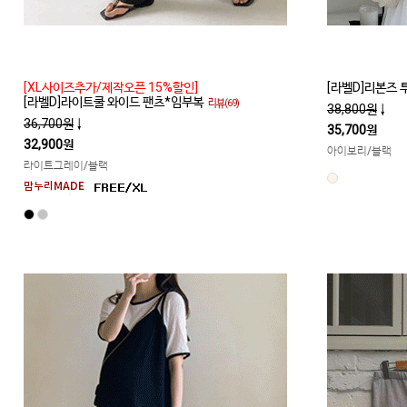
[XL사이즈추가/제작오픈 15%할인]
[라벨D]리본즈
[라벨D]라이트쿨 와이드 팬츠*임부복
리뷰(69)
38,800원
↓
36,700원
↓
35,700원
32,900원
아이보리/블랙
라이트그레이/블랙