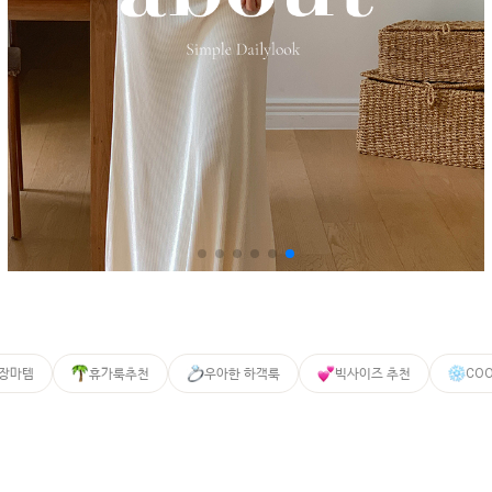
 장마템
휴가룩추천
우아한 하객룩
빅사이즈 추천
CO