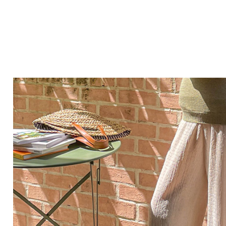
Q&A
제휴/광고문의
배송조회
구매금액별사은품
고객의소리
카드결제조회
마이페이지
로그인
회원가입
마이페이지
장바구니
개인결제