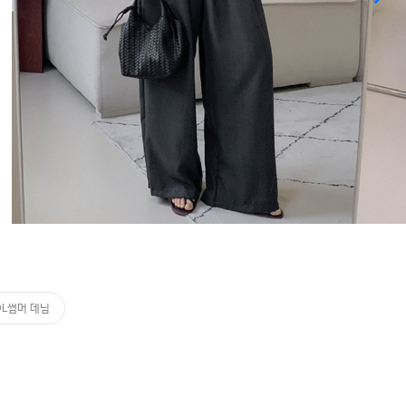
OL썸머 데님