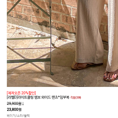
[제작오픈 20%할인]
[라벨D]라이트쿨링 엠보 와이드 팬츠*임부복
리뷰(338)
29,900원
↓
23,800원
베이지/소라/블랙