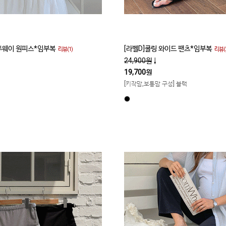
 투웨이 원피스*임부복
[라벨D]쿨링 와이드 팬츠*임부복
리뷰(1)
리뷰(2
24,900원
↓
19,700원
[키작맘,보통맘 구성] 블랙