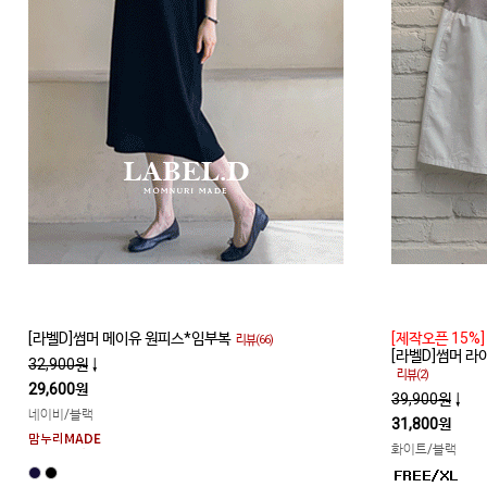
[라벨D]썸머 메이유 원피스*임부복
[제작오픈 15%]
리뷰(66)
[라벨D]썸머 
32,900원
↓
리뷰(2)
29,600원
39,900원
↓
네이비/블랙
31,800원
화이트/블랙