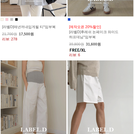
[라벨D]매년꺼내입게될 티*임부복
[제작오픈 20%할인]
[라벨D]후레쉬 논페이크 와이드
21,700원
17,500원
하프데님*임부복
리뷰: 278
39,800원
31,600원
리뷰: 6