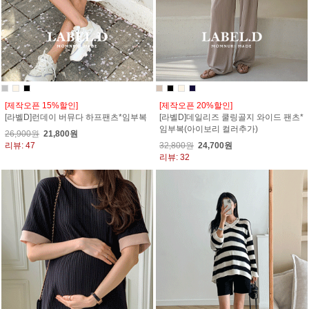
[제작오픈 15%할인]
[제작오픈 20%할인]
[라벨D]런데이 버뮤다 하프팬츠*임부복
[라벨D]데일리즈 쿨링골지 와이드 팬츠*
임부복(아이보리 컬러추가)
26,900원
21,800원
리뷰: 47
32,800원
24,700원
리뷰: 32