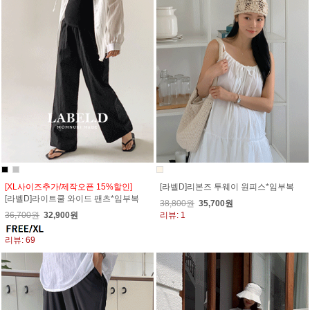
[XL사이즈추가/제작오픈 15%할인]
[라벨D]리본즈 투웨이 원피스*임부복
[라벨D]라이트쿨 와이드 팬츠*임부복
38,800원
35,700원
36,700원
32,900원
리뷰: 1
리뷰: 69