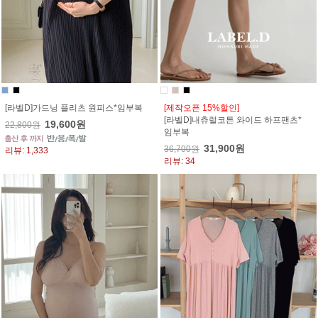
[라벨D]가드닝 플리츠 원피스*임부복
[제작오픈 15%할인]
[라벨D]내츄럴코튼 와이드 하프팬츠*
19,600원
22,800원
임부복
31,900원
36,700원
리뷰: 1,333
리뷰: 34