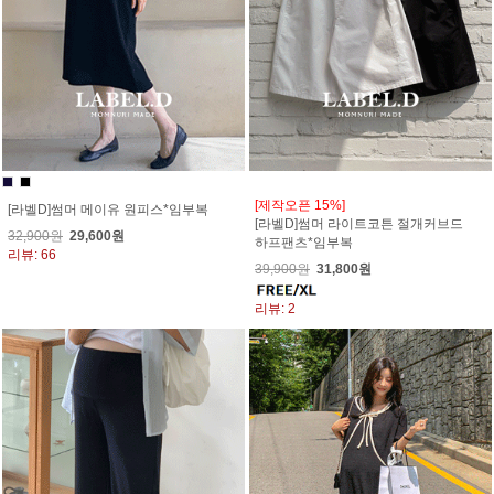
[제작오픈 15%]
[라벨D]썸머 메이유 원피스*임부복
[라벨D]썸머 라이트코튼 절개커브드
32,900원
29,600원
하프팬츠*임부복
리뷰: 66
39,900원
31,800원
리뷰: 2