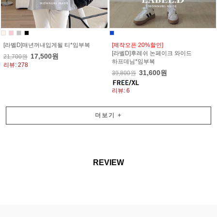
[라벨D]매년꺼내입게될 티*임부복
[제작오픈 20%할인]
[라벨D]후레쉬 논페이크 와이드
17,500원
21,700원
하프데님*임부복
리뷰: 278
31,600원
39,800원
리뷰: 6
더보기
+
REVIEW