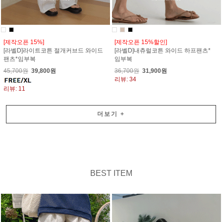
[제작오픈 15%]
[제작오픈 15%할인]
[라벨D]라이트코튼 절개커브드 와이드
[라벨D]내츄럴코튼 와이드 하프팬츠*
팬츠*임부복
임부복
45,700원
39,800원
36,700원
31,900원
리뷰: 34
리뷰: 11
더보기
+
BEST ITEM