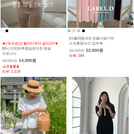
[라벨D]캡내장 반팔사랑가득
★(국내생산) 퀄리티부터 달라요!!★
수유롱원피스*임부복
[M시크릿]하루종일편안한 텐셀
22,900원
26,700원
수유나시
리뷰: 284
14,900원
18,000원
리뷰: 1,118