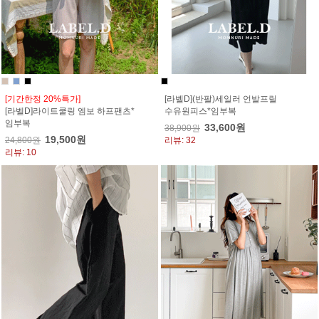
[기간한정 20%특가]
[라벨D](반팔)세일러 언발프릴
[라벨D]라이트쿨링 엠보 하프팬츠*
수유원피스*임부복
임부복
33,600원
38,900원
19,500원
24,800원
리뷰: 32
리뷰: 10