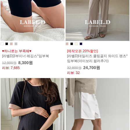
♥하나로는 부족해♥
[제작오픈 20%할인]
[라벨D]3부이너 레깅스*임부복
[라벨D]데일리즈 쿨링골지 와이드 팬츠*
임부복(아이보리 컬러추가)
8,300원
12,900원
24,700원
리뷰: 7,685
32,800원
리뷰: 32