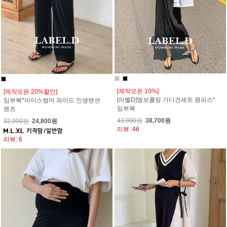
[제작오픈 10%]
[제작오픈 20%할인]
[라벨D]엠보쿨링 가디건세트 원피스*
임부복*아이스썸머 와이드 인생텐션
임부복
팬츠
43,900원
38,700원
32,900원
24,800원
리뷰: 46
리뷰: 6