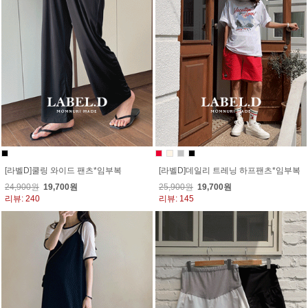
[라벨D]쿨링 와이드 팬츠*임부복
[라벨D]데일리 트레닝 하프팬츠*임부복
24,900원
19,700원
25,900원
19,700원
리뷰: 240
리뷰: 145