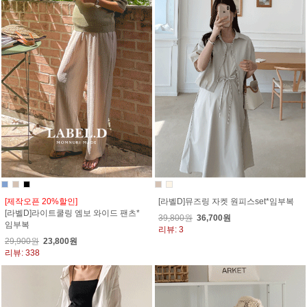
[제작오픈 20%할인]
[라벨D]뮤즈링 자켓 원피스set*임부복
[라벨D]라이트쿨링 엠보 와이드 팬츠*
39,800원
36,700원
임부복
리뷰: 3
29,900원
23,800원
리뷰: 338