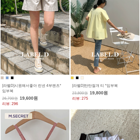
[라벨D]시원해서좋아 린넨 4부팬츠*
[라벨D]탄탄절개 티 *임부복
임부복
19,800원
23,800원
19,600원
26,700원
리뷰: 275
리뷰: 296