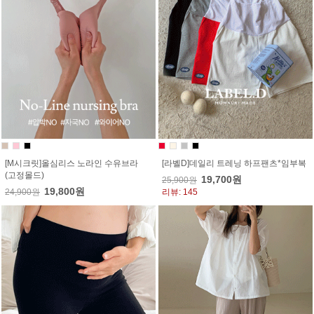
[M시크릿]올심리스 노라인 수유브라
[라벨D]데일리 트레닝 하프팬츠*임부복
(고정몰드)
19,700원
25,900원
19,800원
24,900원
리뷰: 145