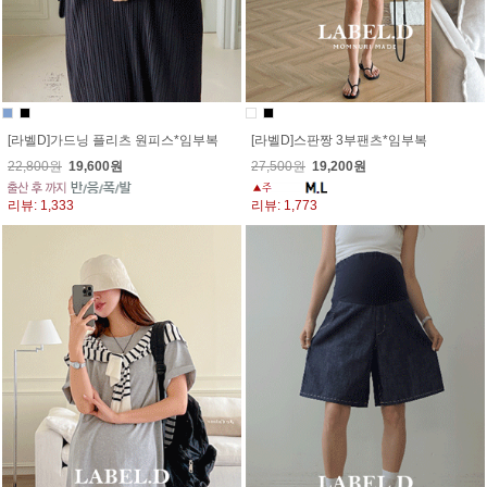
[라벨D]가드닝 플리츠 원피스*임부복
[라벨D]스판짱 3부팬츠*임부복
22,800원
19,600원
27,500원
19,200원
리뷰: 1,333
리뷰: 1,773