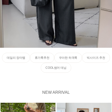
데일리 장마템
휴가룩추천
우아한 하객룩
빅사이즈 추천
COOL썸머 데님
NEW ARRIVAL