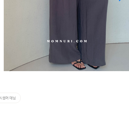
OL썸머 데님