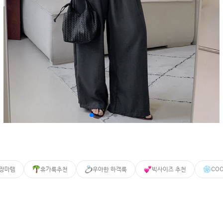
 장마템
휴가룩추천
우아한 하객룩
빅사이즈 추천
CO