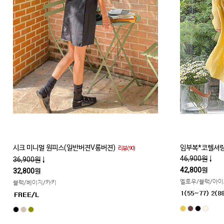
시크 미니멀 원피스(일반버젼V롱버젼)
임부복*코렐셔링
리뷰(90)
46,900원
↓
36,900원
↓
42,800원
32,800원
옐로우/블랙/아
블랙/베이지/카키