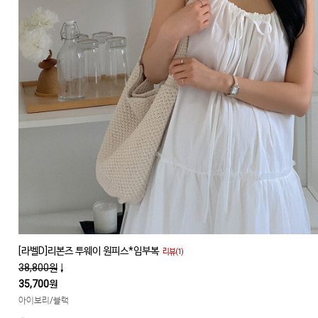
[라벨D]리본즈 투웨이 원피스*임부복
리뷰(1)
38,800원
↓
35,700원
아이보리/블랙