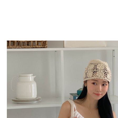
Q&A
제휴/광고문의
배송조회
구매금액별사은품
고객의소리
카드결제조회
마이페이지
로그인
회원가입
마이페이지
장바구니
개인결제