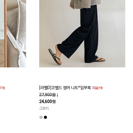
[라벨D]코렐드 썸머 니트*임부복
773)
리뷰(19)
27,900원
↓
24,600원
그레이