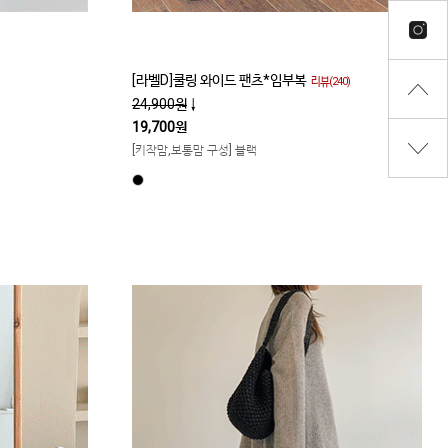
[라벨D]쿨링 와이드 팬츠*임부복
리뷰(240)
24,900원
↓
19,700원
[키작맘,보통맘 구성] 블랙