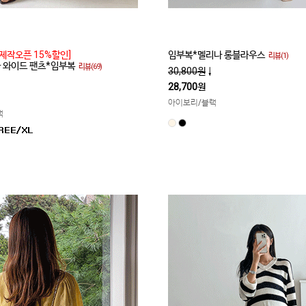
제작오픈 15%할인]
임부복*멜리나 롱블라우스
리뷰(1)
쿨 와이드 팬츠*임부복
리뷰(69)
30,800원
↓
28,700원
아이보리/블랙
랙