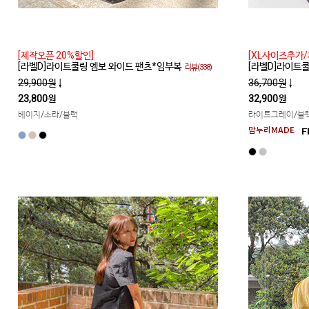
[제작오픈 20%할인]
[XL사이즈추가/
[라벨D]라이트쿨링 엠보 와이드 팬츠*임부복
[라벨D]라이트
리뷰(338)
29,900원
↓
36,700원
↓
23,800원
32,900원
베이지/소라/블랙
라이트그레이/블