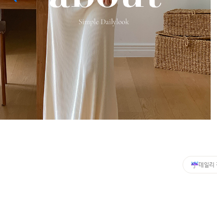
커뮤니티
이벤트
리뷰
맘누리뉴스
다이어리
리얼체험단모집
만삭사진컨테스트
아기사진컨테스트
고객센터 1661-5260
데일리
미확인입금자보기
공지사항
자주묻는질문
이용안내