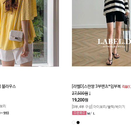
 블라우스
[라벨D]스판짱 3부팬츠*임부복
리뷰(1,
27,500원
↓
19,200원
이보리
[3부,4부 구성] 아이보리/블랙/베이지