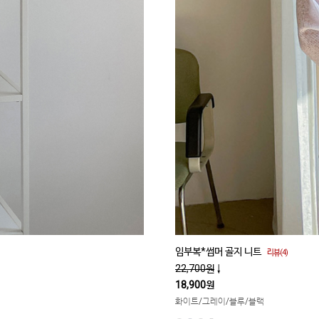
임부복*썸머 골지 니트
리뷰(4)
22,700원
↓
18,900원
화이트/그레이/블루/블랙