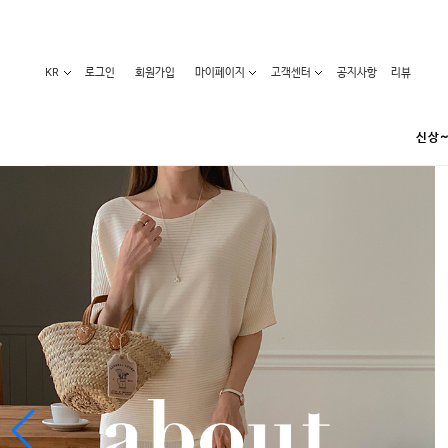
KR
로그인
회원가입
마이페이지
고객센터
공지사항
리뷰
신상~
카테고리
베스트100
원피스
코디아이템
라벨디
블라우스/니트
특가상품
오늘발송
티/나시
홈웨어
세일50-80%
아우터
요가복
임산부화장품
임산부하의
수영복
1+1세일
레깅스/스타킹
언더웨어
기획전
수유복
앱특가