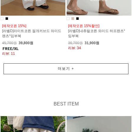
[제작오픈 15%]
[제작오픈 15%할인]
[라벨D]라이트코튼 절개커브드 와이드
[라벨D]내츄럴코튼 와이드 하프팬츠*
팬츠*임부복
임부복
45,700원
39,800원
36,700원
31,900원
리뷰: 34
리뷰: 11
더보기
+
BEST ITEM