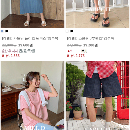
[라벨D]가드닝 플리츠 원피스*임부복
[라벨D]스판짱 3부팬츠*임부복
22,800원
19,600원
27,500원
19,200원
리뷰: 1,333
리뷰: 1,773