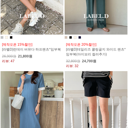
[제작오픈 15%할인]
[제작오픈 20%할인]
[라벨D]런데이 버뮤다 하프팬츠*임부복
[라벨D]데일리즈 쿨링골지 와이드 팬츠*
임부복(아이보리 컬러추가)
26,900원
21,800원
리뷰: 47
32,800원
24,700원
리뷰: 32