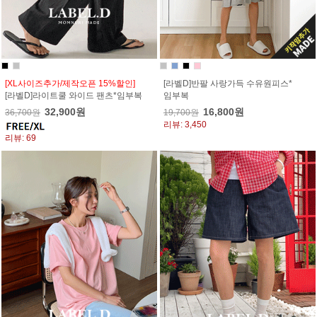
[XL사이즈추가/제작오픈 15%할인]
[라벨D]반팔 사랑가득 수유원피스*
[라벨D]라이트쿨 와이드 팬츠*임부복
임부복
32,900원
16,800원
36,700원
19,700원
리뷰: 3,450
리뷰: 69