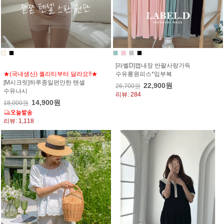
[라벨D]캡내장 반팔사랑가득
★(국내생산) 퀄리티부터 달라요!!★
수유롱원피스*임부복
[M시크릿]하루종일편안한 텐셀
22,900원
26,700원
수유나시
리뷰: 284
14,900원
18,000원
리뷰: 1,118