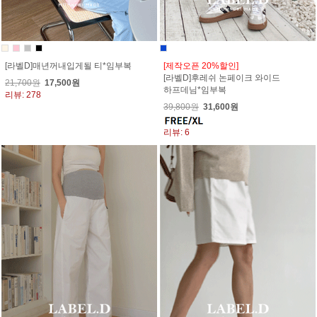
[라벨D]매년꺼내입게될 티*임부복
[제작오픈 20%할인]
[라벨D]후레쉬 논페이크 와이드
21,700원
17,500원
하프데님*임부복
리뷰: 278
39,800원
31,600원
리뷰: 6