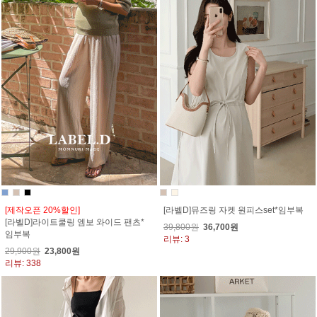
[제작오픈 20%할인]
[라벨D]뮤즈링 자켓 원피스set*임부복
[라벨D]라이트쿨링 엠보 와이드 팬츠*
39,800원
36,700원
임부복
리뷰: 3
29,900원
23,800원
리뷰: 338