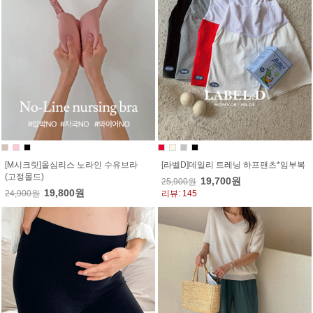
[M시크릿]올심리스 노라인 수유브라
[라벨D]데일리 트레닝 하프팬츠*임부복
(고정몰드)
19,700원
25,900원
19,800원
24,900원
리뷰: 145