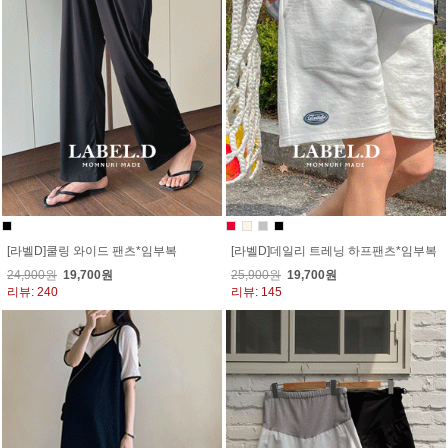
[라벨D]쿨링 와이드 팬츠*임부복
[라벨D]데일리 트레닝 하프팬츠*임부복
24,900원
19,700원
25,900원
19,700원
리뷰: 240
리뷰: 145