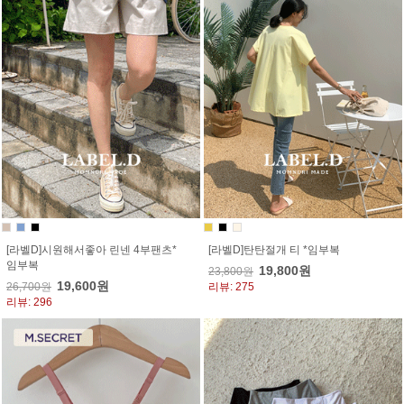
[라벨D]시원해서좋아 린넨 4부팬츠*
[라벨D]탄탄절개 티 *임부복
임부복
19,800원
23,800원
19,600원
26,700원
리뷰: 275
리뷰: 296