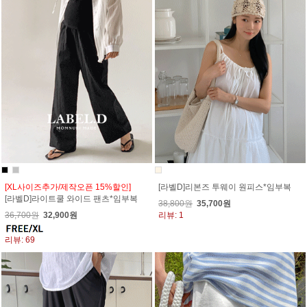
[XL사이즈추가/제작오픈 15%할인]
[라벨D]리본즈 투웨이 원피스*임부복
[라벨D]라이트쿨 와이드 팬츠*임부복
38,800원
35,700원
36,700원
32,900원
리뷰: 1
리뷰: 69