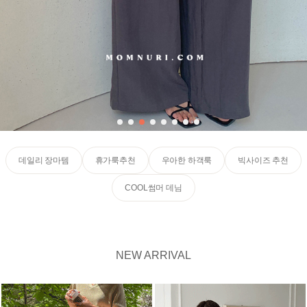
데일리 장마템
휴가룩추천
우아한 하객룩
빅사이즈 추천
COOL썸머 데님
NEW ARRIVAL