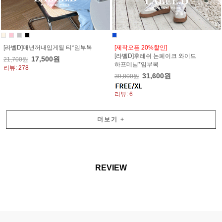
[라벨D]매년꺼내입게될 티*임부복
[제작오픈 20%할인]
[라벨D]후레쉬 논페이크 와이드
17,500원
21,700원
하프데님*임부복
리뷰: 278
31,600원
39,800원
리뷰: 6
더보기
+
REVIEW