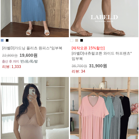
[라벨D]가드닝 플리츠 원피스*임부복
[제작오픈 15%할인]
[라벨D]내츄럴코튼 와이드 하프팬츠*
19,600원
22,800원
임부복
31,900원
36,700원
리뷰: 1,333
리뷰: 34