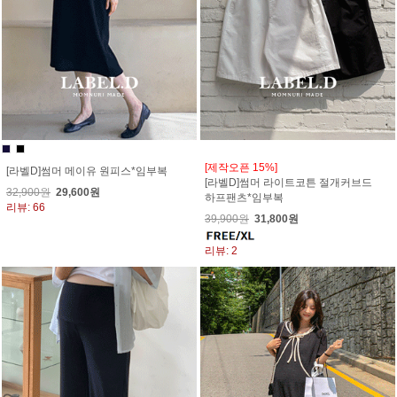
[제작오픈 15%]
[라벨D]썸머 메이유 원피스*임부복
[라벨D]썸머 라이트코튼 절개커브드
32,900원
29,600원
하프팬츠*임부복
리뷰: 66
39,900원
31,800원
리뷰: 2