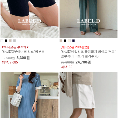
♥하나로는 부족해♥
[제작오픈 20%할인]
[라벨D]3부이너 레깅스*임부복
[라벨D]데일리즈 쿨링골지 와이드 팬츠*
임부복(아이보리 컬러추가)
8,300원
12,900원
24,700원
리뷰: 7,685
32,800원
리뷰: 32