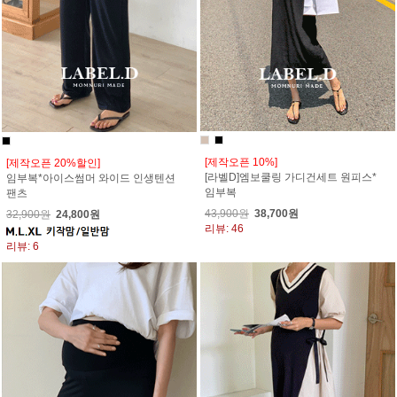
[제작오픈 10%]
[제작오픈 20%할인]
[라벨D]엠보쿨링 가디건세트 원피스*
임부복*아이스썸머 와이드 인생텐션
임부복
팬츠
43,900원
38,700원
32,900원
24,800원
리뷰: 46
리뷰: 6