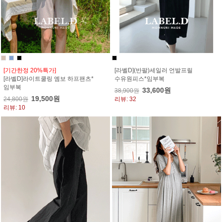
[기간한정 20%특가]
[라벨D](반팔)세일러 언발프릴
[라벨D]라이트쿨링 엠보 하프팬츠*
수유원피스*임부복
임부복
33,600원
38,900원
19,500원
24,800원
리뷰: 32
리뷰: 10