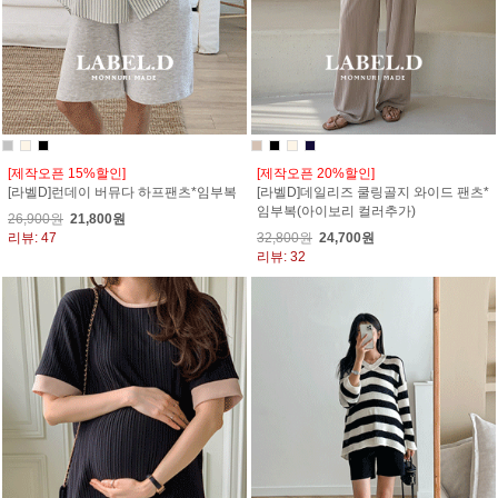
[제작오픈 15%할인]
[제작오픈 20%할인]
[라벨D]런데이 버뮤다 하프팬츠*임부복
[라벨D]데일리즈 쿨링골지 와이드 팬츠*
임부복(아이보리 컬러추가)
26,900원
21,800원
리뷰: 47
32,800원
24,700원
리뷰: 32