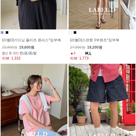
[라벨D]가드닝 플리츠 원피스*임부복
[라벨D]스판짱 3부팬츠*임부복
22,800원
19,600원
27,500원
19,200원
리뷰: 1,332
리뷰: 1,773