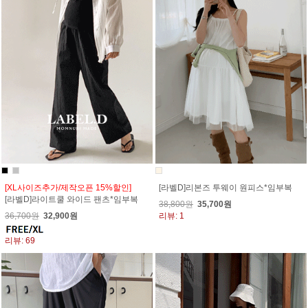
[XL사이즈추가/제작오픈 15%할인]
[라벨D]리본즈 투웨이 원피스*임부복
[라벨D]라이트쿨 와이드 팬츠*임부복
38,800원
35,700원
36,700원
32,900원
리뷰: 1
리뷰: 69