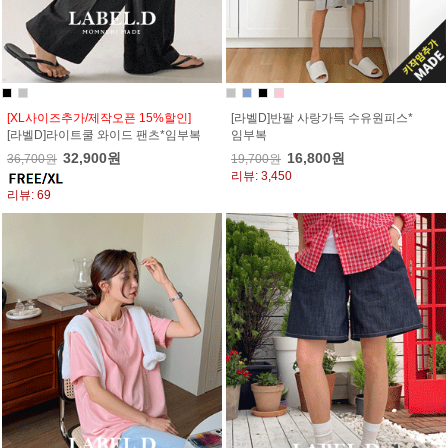
[XL사이즈추가/제작오픈 15%할인]
[라벨D]반팔 사랑가득 수유원피스*
[라벨D]라이트쿨 와이드 팬츠*임부복
임부복
32,900원
16,800원
36,700원
19,700원
리뷰: 3,450
리뷰: 69