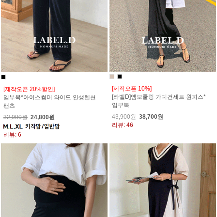
[제작오픈 10%]
[제작오픈 20%할인]
[라벨D]엠보쿨링 가디건세트 원피스*
임부복*아이스썸머 와이드 인생텐션
임부복
팬츠
43,900원
38,700원
32,900원
24,800원
리뷰: 46
리뷰: 6