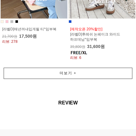
[라벨D]매년꺼내입게될 티*임부복
[제작오픈 20%할인]
[라벨D]후레쉬 논페이크 와이드
17,500원
21,700원
하프데님*임부복
리뷰: 278
31,600원
39,800원
리뷰: 6
더보기
+
REVIEW