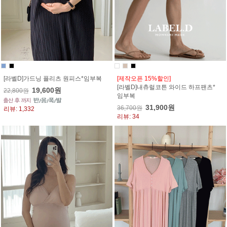
[라벨D]가드닝 플리츠 원피스*임부복
[제작오픈 15%할인]
[라벨D]내츄럴코튼 와이드 하프팬츠*
19,600원
22,800원
임부복
31,900원
36,700원
리뷰: 1,332
리뷰: 34