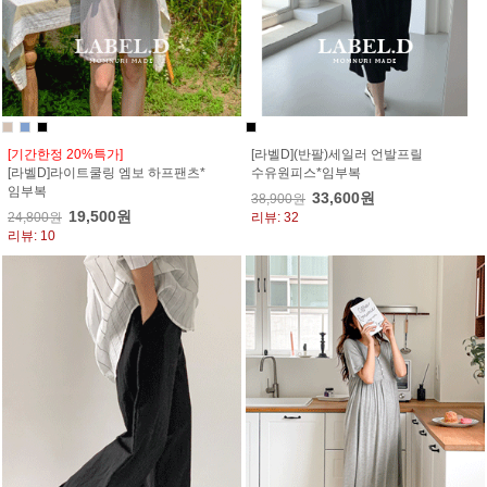
[기간한정 20%특가]
[라벨D](반팔)세일러 언발프릴
[라벨D]라이트쿨링 엠보 하프팬츠*
수유원피스*임부복
임부복
33,600원
38,900원
19,500원
24,800원
리뷰: 32
리뷰: 10