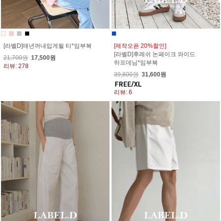
[라벨D]매년꺼내입게될 티*임부복
[제작오픈 20%할인]
[라벨D]후레쉬 논페이크 와이드
21,700원
17,500원
하프데님*임부복
리뷰: 278
39,800원
31,600원
리뷰: 6