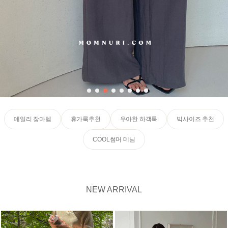
데일리 장마템
휴가룩추천
우아한 하객룩
빅사이즈 추천
COOL썸머 데님
NEW ARRIVAL