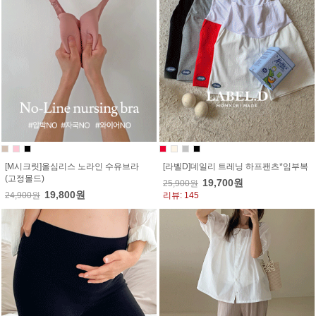
[M시크릿]올심리스 노라인 수유브라
[라벨D]데일리 트레닝 하프팬츠*임부복
(고정몰드)
19,700원
25,900원
19,800원
24,900원
리뷰: 145