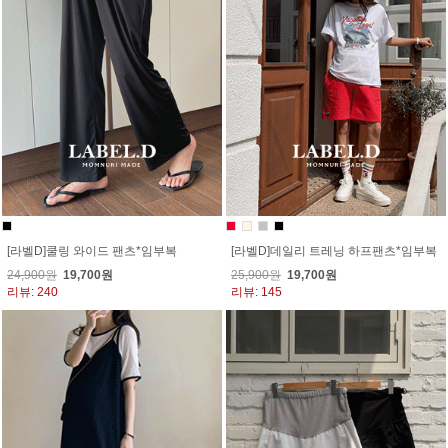
[라벨D]쿨링 와이드 팬츠*임부복
[라벨D]데일리 트레닝 하프팬츠*임부복
24,900원
19,700원
25,900원
19,700원
리뷰: 240
리뷰: 145