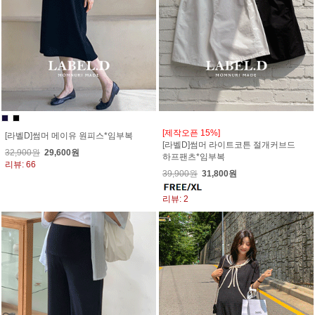
[제작오픈 15%]
[라벨D]썸머 메이유 원피스*임부복
[라벨D]썸머 라이트코튼 절개커브드
32,900원
29,600원
하프팬츠*임부복
리뷰: 66
39,900원
31,800원
리뷰: 2