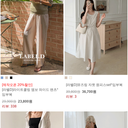
[제작오픈 20%할인]
[라벨D]뮤즈링 자켓 원피스set*임부복
[라벨D]라이트쿨링 엠보 와이드 팬츠*
39,800원
36,700원
임부복
리뷰: 3
29,900원
23,800원
리뷰: 338