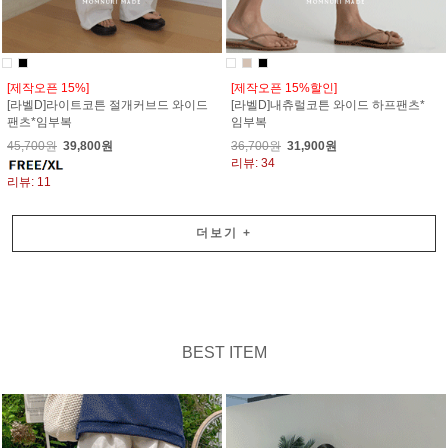
[제작오픈 15%]
[제작오픈 15%할인]
[라벨D]라이트코튼 절개커브드 와이드
[라벨D]내츄럴코튼 와이드 하프팬츠*
팬츠*임부복
임부복
45,700원
39,800원
36,700원
31,900원
리뷰: 34
리뷰: 11
더보기
+
BEST ITEM