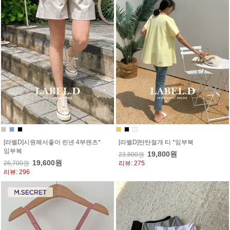
[라벨D]시원해서좋아 린넨 4부팬츠*
[라벨D]탄탄절개 티 *임부복
임부복
19,800원
23,800원
19,600원
26,700원
리뷰: 275
리뷰: 296