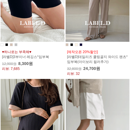
♥하나로는 부족해♥
[제작오픈 20%할인]
[라벨D]3부이너 레깅스*임부복
[라벨D]데일리즈 쿨링골지 와이드 팬츠*
임부복(아이보리 컬러추가)
8,300원
12,900원
24,700원
리뷰: 7,685
32,800원
리뷰: 32