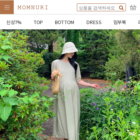
신상7%
TOP
BOTTOM
DRESS
임부복