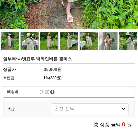
임부복*샤벳요루 백라인버튼 원피스
상품가
38,600원
적립금
1%(380원)
배송비
(조건)
색상
0
총 상품 금액
원