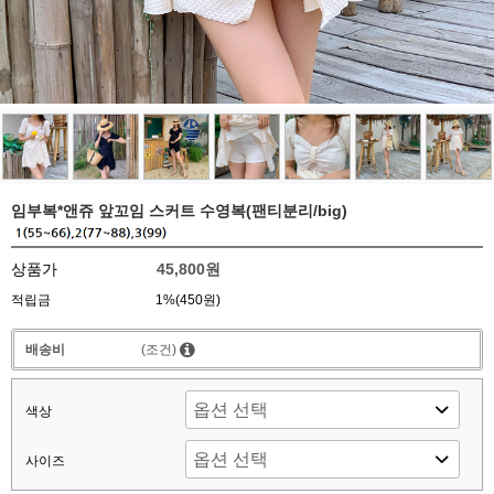
임부복*앤쥬 앞꼬임 스커트 수영복(팬티분리/big)
상품가
45,800원
적립금
1%(450원)
배송비
(조건)
색상
사이즈