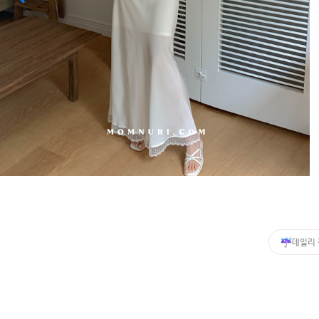
커뮤니티
이벤트
리뷰
맘누리뉴스
다이어리
리얼체험단모집
만삭사진컨테스트
아기사진컨테스트
고객센터 1661-5260
데일리
미확인입금자보기
공지사항
자주묻는질문
이용안내