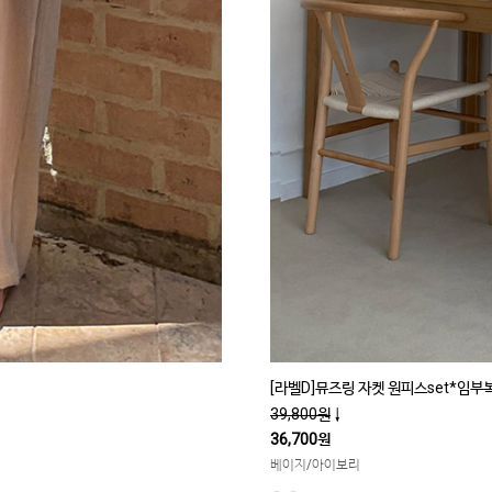
[라벨D]뮤즈링 자켓 원피스set*임부
39,800원
↓
36,700원
베이지/아이보리