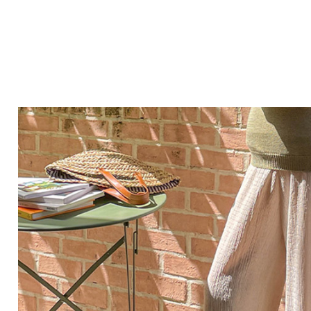
Q&A
제휴/광고문의
배송조회
구매금액별사은품
고객의소리
카드결제조회
마이페이지
로그인
회원가입
마이페이지
장바구니
개인결제