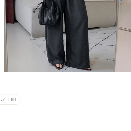
OL썸머 데님