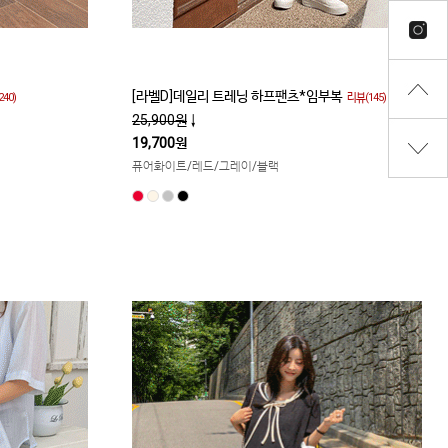
[라벨D]데일리 트레닝 하프팬츠*임부복
40)
리뷰(145)
25,900원
↓
19,700원
퓨어화이트/레드/그레이/블랙