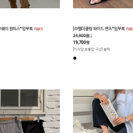
 투웨이 원피스*임부복
[라벨D]쿨링 와이드 팬츠*임부복
리뷰(1)
리뷰(2
24,900원
↓
19,700원
[키작맘,보통맘 구성] 블랙