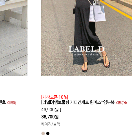
[제작오픈 10%]
팬츠
[라벨D]엠보쿨링 가디건세트 원피스*임부복
리뷰(6)
리뷰(46)
43,900원
↓
38,700원
베이지/블랙