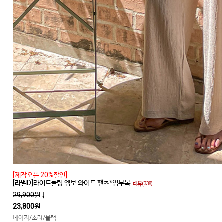
[제작오픈 20%할인]
[라벨D]라이트쿨링 엠보 와이드 팬츠*임부복
리뷰(338)
29,900원
↓
23,800원
베이지/소라/블랙