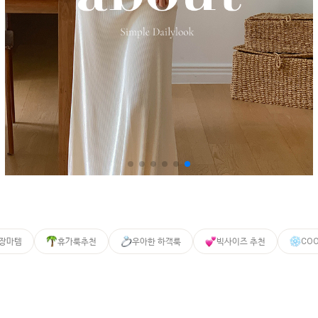
 장마템
휴가룩추천
우아한 하객룩
빅사이즈 추천
CO