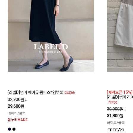
[라벨D]썸머 메이유 원피스*임부복
[제작오픈 15%]
리뷰(66)
[라벨D]썸머 
32,900원
↓
리뷰(2)
29,600원
39,900원
↓
네이비/블랙
31,800원
화이트/블랙