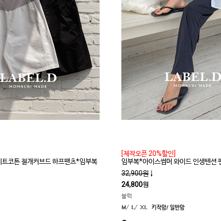
[제작오픈 20%할인]
라이트코튼 절개커브드 하프팬츠*임부복
임부복*아이스썸머 와이드 인생텐션 
32,900원
↓
24,800원
블랙