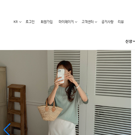
KR
로그인
회원가입
마이페이지
고객센터
공지사항
리뷰
신상~
카테고리
베스트100
원피스
코디아이템
라벨디
블라우스/니트
특가상품
오늘발송
티/나시
홈웨어
세일50-80%
아우터
요가복
임산부화장품
임산부하의
수영복
1+1세일
레깅스/스타킹
언더웨어
기획전
수유복
앱특가