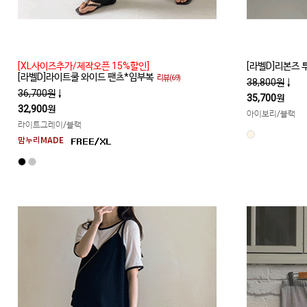
[XL사이즈추가/제작오픈 15%할인]
[라벨D]리본즈
[라벨D]라이트쿨 와이드 팬츠*임부복
리뷰(69)
38,800원
↓
36,700원
↓
35,700원
32,900원
아이보리/블랙
라이트그레이/블랙