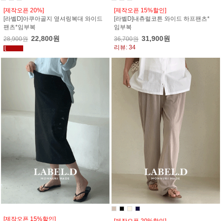
[제작오픈 20%]
[제작오픈 15%할인]
[라벨D]아쿠아골지 옆셔링복대 와이드
[라벨D]내츄럴코튼 와이드 하프팬츠*
팬츠*임부복
임부복
22,800원
31,900원
28,900원
36,700원
리뷰: 34
[제작오픈 15%할인]
[제작오픈 20%할인]