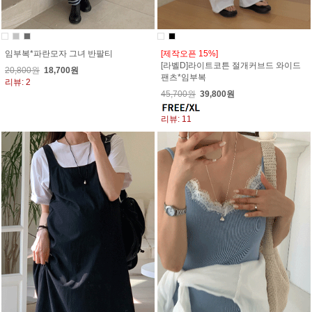
임부복*파란모자 그녀 반팔티
[제작오픈 15%]
[라벨D]라이트코튼 절개커브드 와이드
20,800원
18,700원
팬츠*임부복
리뷰: 2
45,700원
39,800원
리뷰: 11