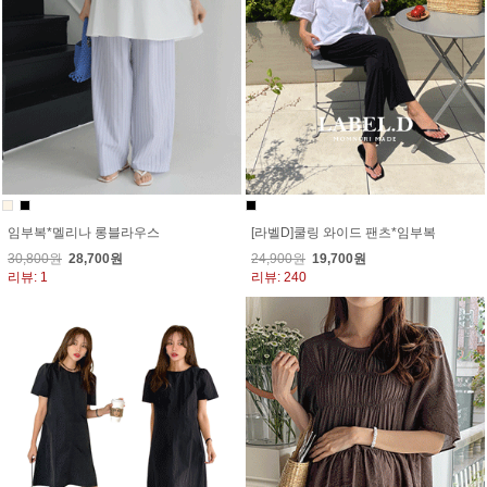
임부복*멜리나 롱블라우스
[라벨D]쿨링 와이드 팬츠*임부복
30,800원
28,700원
24,900원
19,700원
리뷰: 1
리뷰: 240