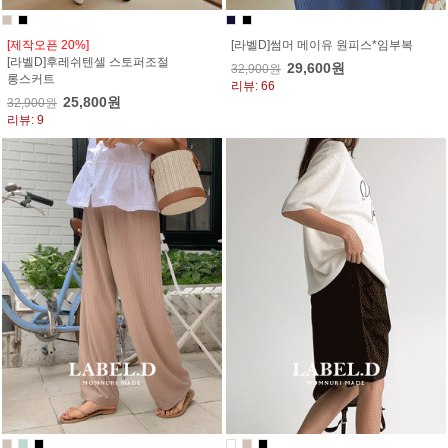
[제작오픈 20%]
[라벨D]썸머 메이유 원피스*임부복
[라벨D]후레쉬텐셀 스토퍼조절
29,600원
32,900원
롱스커트
리뷰: 66
25,800원
32,900원
리뷰: 9