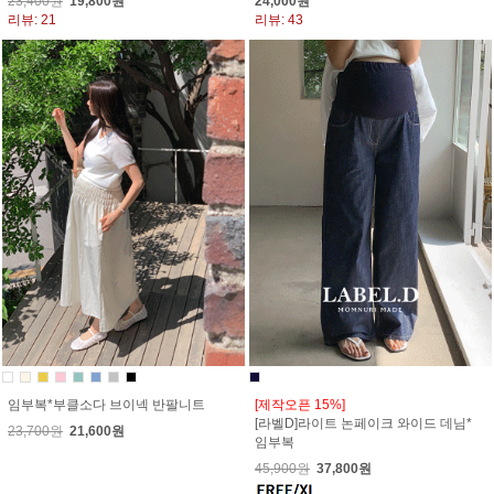
23,400원
19,800원
24,000원
리뷰: 21
리뷰: 43
임부복*부클소다 브이넥 반팔니트
[제작오픈 15%]
[라벨D]라이트 논페이크 와이드 데님*
23,700원
21,600원
임부복
45,900원
37,800원