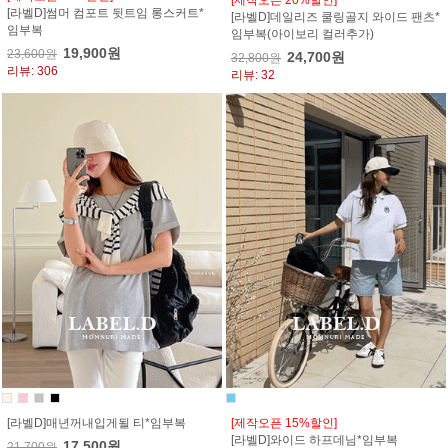
[라벨D]썸머 컴포트 뒷트임 롱스커트*
[라벨D]데일리즈 쿨링골지 와이드 팬츠*
임부복
임부복(아이보리 컬러추가)
19,900원
23,600원
24,700원
32,800원
리뷰: 306
리뷰: 32
[라벨D]매년꺼내입게될 티*임부복
[제작오픈 15%할인]
[라벨D]와이드 하프데님*임부복
17,500원
21,700원