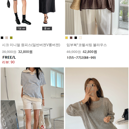
시크 미니멀 원피스(일반버젼V롱버젼)
임부복*코렐셔링 블라우스
36,900원
32,800원
46,900원
42,800원
리뷰: 90