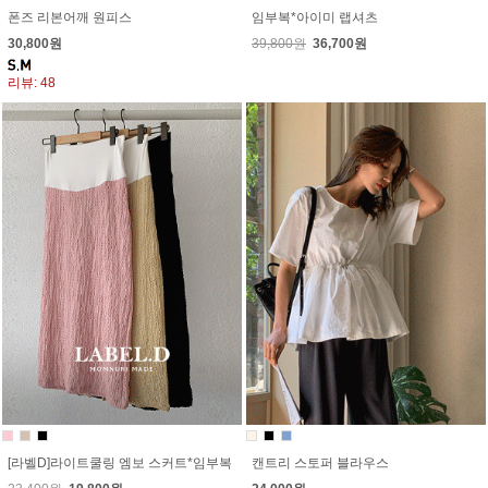
폰즈 리본어깨 원피스
임부복*아이미 랩셔츠
30,800원
39,800원
36,700원
리뷰: 48
[라벨D]라이트쿨링 엠보 스커트*임부복
캔트리 스토퍼 블라우스