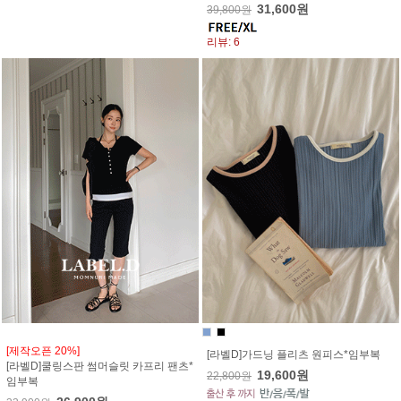
31,600원
39,800원
리뷰: 6
[제작오픈 20%]
[라벨D]가드닝 플리츠 원피스*임부복
[라벨D]쿨링스판 썸머슬릿 카프리 팬츠*
19,600원
22,800원
임부복