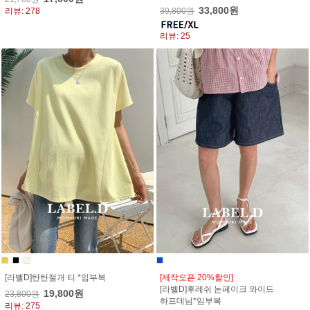
33,800원
리뷰: 278
39,800원
리뷰: 25
[라벨D]탄탄절개 티 *임부복
[제작오픈 20%할인]
[라벨D]후레쉬 논페이크 와이드
19,800원
23,800원
하프데님*임부복
리뷰: 275