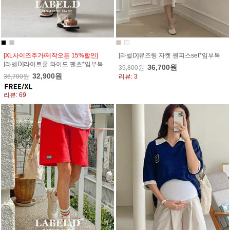
[XL사이즈추가/제작오픈 15%할인]
[라벨D]뮤즈링 자켓 원피스set*임부복
[라벨D]라이트쿨 와이드 팬츠*임부복
36,700원
39,800원
32,900원
36,700원
리뷰: 3
리뷰: 69