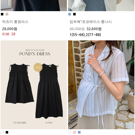
임부복*로쿄레이스 롱나시
하츠미 롱원피스
35,700원
32,600원
28,000원
리뷰: 18