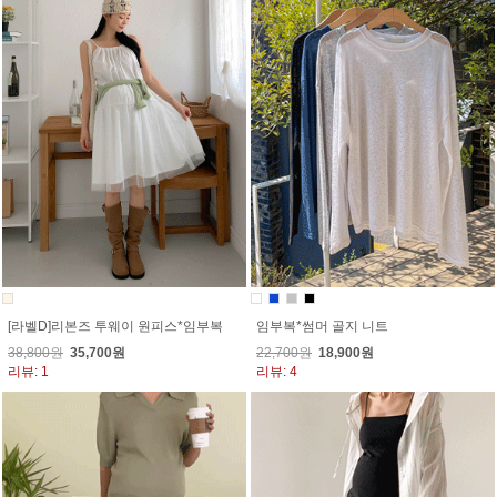
[라벨D]리본즈 투웨이 원피스*임부복
임부복*썸머 골지 니트
38,800원
35,700원
22,700원
18,900원
리뷰: 1
리뷰: 4