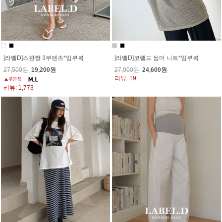
[라벨D]스판짱 3부팬츠*임부복
[라벨D]코렐드 썸머 니트*임부복
27,500원
19,200원
27,900원
24,600원
리뷰: 19
리뷰: 1,773