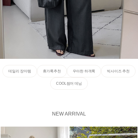
데일리 장마템
휴가룩추천
우아한 하객룩
빅사이즈 추천
COOL썸머 데님
NEW ARRIVAL