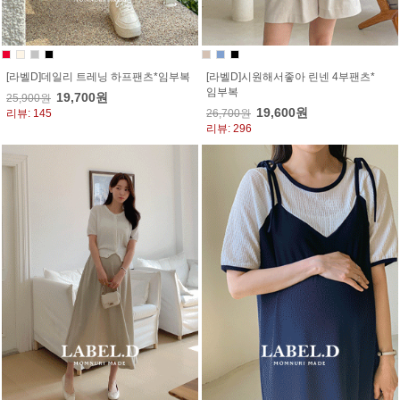
[라벨D]데일리 트레닝 하프팬츠*임부복
[라벨D]시원해서좋아 린넨 4부팬츠*
임부복
19,700원
25,900원
19,600원
리뷰: 145
26,700원
리뷰: 296