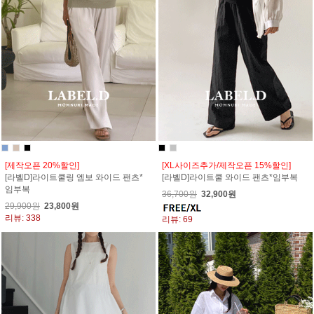
[제작오픈 20%할인]
[XL사이즈추가/제작오픈 15%할인]
[라벨D]라이트쿨링 엠보 와이드 팬츠*
[라벨D]라이트쿨 와이드 팬츠*임부복
임부복
36,700원
32,900원
29,900원
23,800원
리뷰: 338
리뷰: 69