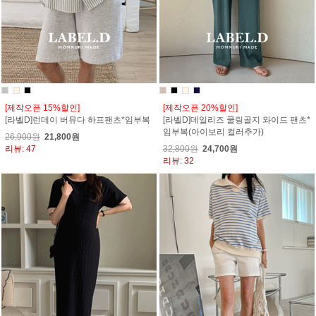
[제작오픈 15%할인]
[제작오픈 20%할인]
[라벨D]런데이 버뮤다 하프팬츠*임부복
[라벨D]데일리즈 쿨링골지 와이드 팬츠*
임부복(아이보리 컬러추가)
26,900원
21,800원
리뷰: 47
32,800원
24,700원
리뷰: 32