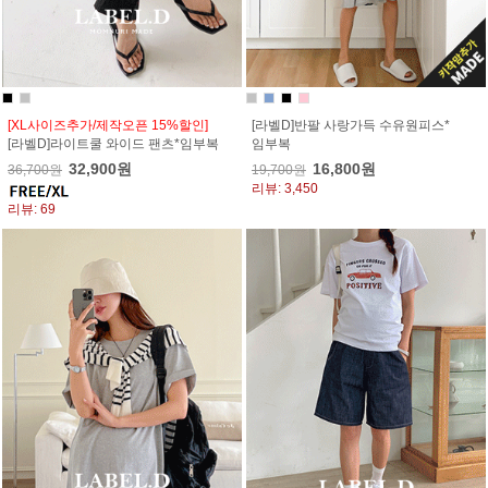
[XL사이즈추가/제작오픈 15%할인]
[라벨D]반팔 사랑가득 수유원피스*
[라벨D]라이트쿨 와이드 팬츠*임부복
임부복
32,900원
16,800원
36,700원
19,700원
리뷰: 3,450
리뷰: 69