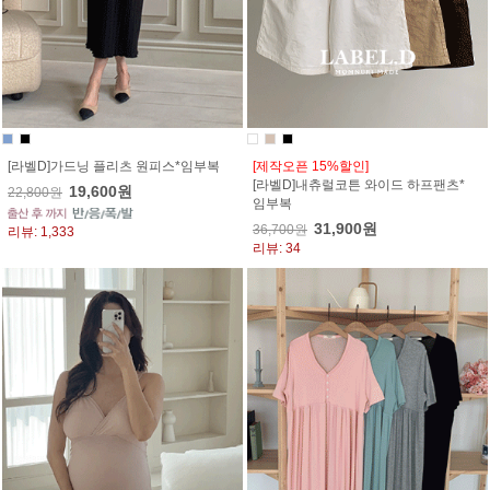
[라벨D]가드닝 플리츠 원피스*임부복
[제작오픈 15%할인]
[라벨D]내츄럴코튼 와이드 하프팬츠*
19,600원
22,800원
임부복
31,900원
36,700원
리뷰: 1,333
리뷰: 34