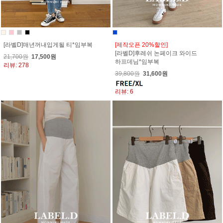
[라벨D]매년꺼내입게될 티*임부복
[제작오픈 20%할인]
[라벨D]후레쉬 논페이크 와이드
21,700원
17,500원
하프데님*임부복
리뷰: 278
39,800원
31,600원
리뷰: 6