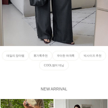
데일리 장마템
휴가룩추천
우아한 하객룩
빅사이즈 추천
COOL썸머 데님
NEW ARRIVAL