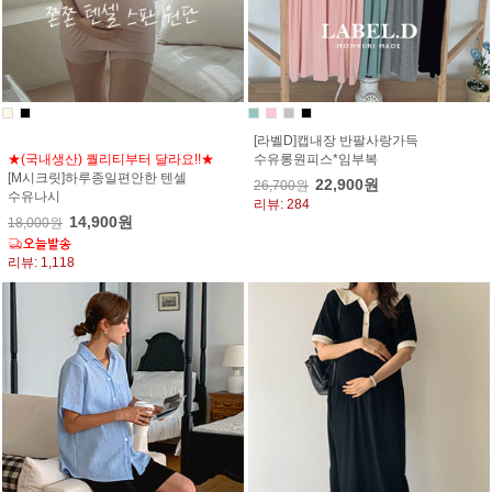
[라벨D]캡내장 반팔사랑가득
★(국내생산) 퀄리티부터 달라요!!★
수유롱원피스*임부복
[M시크릿]하루종일편안한 텐셀
22,900원
26,700원
수유나시
리뷰: 284
14,900원
18,000원
리뷰: 1,118