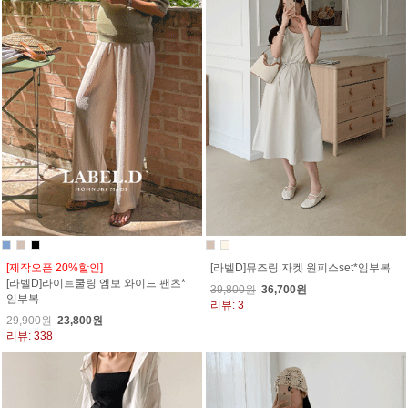
[제작오픈 20%할인]
[라벨D]뮤즈링 자켓 원피스set*임부복
[라벨D]라이트쿨링 엠보 와이드 팬츠*
39,800원
36,700원
임부복
리뷰: 3
29,900원
23,800원
리뷰: 338