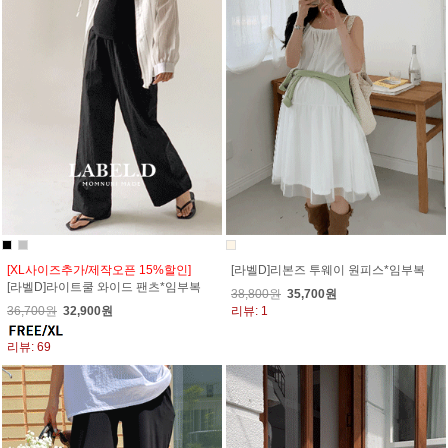
[XL사이즈추가/제작오픈 15%할인]
[라벨D]리본즈 투웨이 원피스*임부복
[라벨D]라이트쿨 와이드 팬츠*임부복
38,800원
35,700원
36,700원
32,900원
리뷰: 1
리뷰: 69