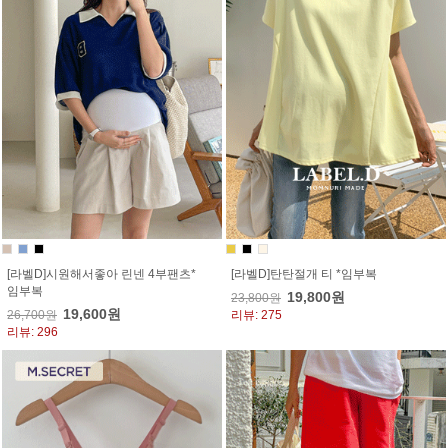
[라벨D]시원해서좋아 린넨 4부팬츠*
[라벨D]탄탄절개 티 *임부복
임부복
19,800원
23,800원
19,600원
26,700원
리뷰: 275
리뷰: 296