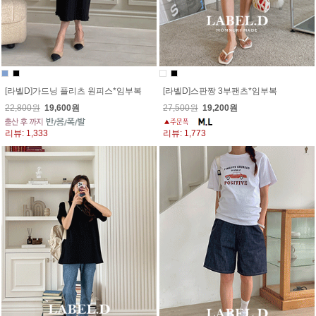
[라벨D]가드닝 플리츠 원피스*임부복
[라벨D]스판짱 3부팬츠*임부복
22,800원
19,600원
27,500원
19,200원
리뷰: 1,333
리뷰: 1,773