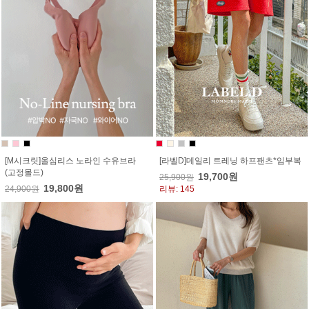
[M시크릿]올심리스 노라인 수유브라
[라벨D]데일리 트레닝 하프팬츠*임부복
(고정몰드)
19,700원
25,900원
19,800원
24,900원
리뷰: 145