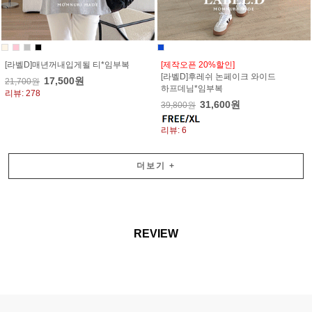
[라벨D]매년꺼내입게될 티*임부복
[제작오픈 20%할인]
[라벨D]후레쉬 논페이크 와이드
17,500원
21,700원
하프데님*임부복
리뷰: 278
31,600원
39,800원
리뷰: 6
더보기
+
REVIEW