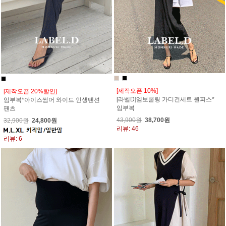
[제작오픈 10%]
[제작오픈 20%할인]
[라벨D]엠보쿨링 가디건세트 원피스*
임부복*아이스썸머 와이드 인생텐션
임부복
팬츠
43,900원
38,700원
32,900원
24,800원
리뷰: 46
리뷰: 6