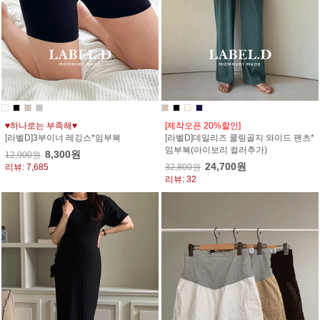
♥하나로는 부족해♥
[제작오픈 20%할인]
[라벨D]3부이너 레깅스*임부복
[라벨D]데일리즈 쿨링골지 와이드 팬츠*
임부복(아이보리 컬러추가)
8,300원
12,900원
24,700원
리뷰: 7,685
32,800원
리뷰: 32