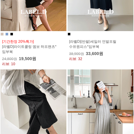
[기간한정 20%특가]
[라벨D](반팔)세일러 언발프릴
[라벨D]라이트쿨링 엠보 하프팬츠*
수유원피스*임부복
임부복
33,600원
38,900원
19,500원
24,800원
리뷰: 32
리뷰: 10