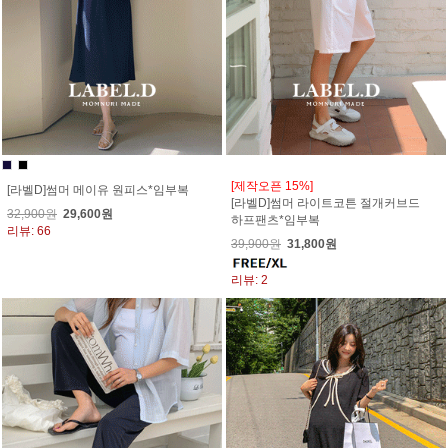
[제작오픈 15%]
[라벨D]썸머 메이유 원피스*임부복
[라벨D]썸머 라이트코튼 절개커브드
32,900원
29,600원
하프팬츠*임부복
리뷰: 66
39,900원
31,800원
리뷰: 2