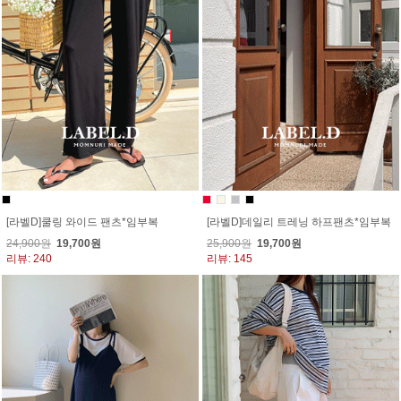
[라벨D]쿨링 와이드 팬츠*임부복
[라벨D]데일리 트레닝 하프팬츠*임부복
24,900원
19,700원
25,900원
19,700원
리뷰: 240
리뷰: 145