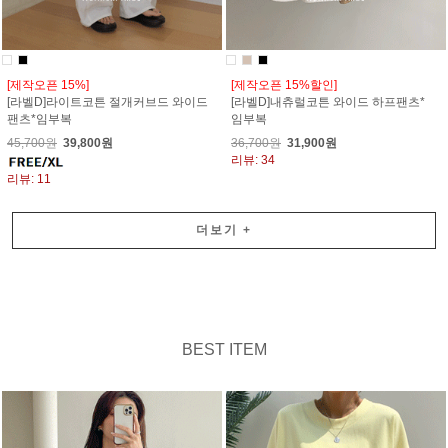
[제작오픈 15%]
[제작오픈 15%할인]
[라벨D]라이트코튼 절개커브드 와이드
[라벨D]내츄럴코튼 와이드 하프팬츠*
팬츠*임부복
임부복
45,700원
39,800원
36,700원
31,900원
리뷰: 34
리뷰: 11
더보기
+
BEST ITEM