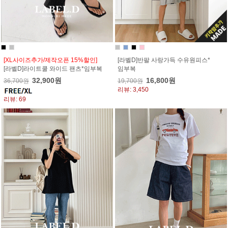
[XL사이즈추가/제작오픈 15%할인]
[라벨D]반팔 사랑가득 수유원피스*
[라벨D]라이트쿨 와이드 팬츠*임부복
임부복
32,900원
16,800원
36,700원
19,700원
리뷰: 3,450
리뷰: 69