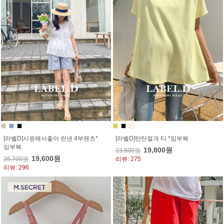
[라벨D]시원해서좋아 린넨 4부팬츠*
[라벨D]탄탄절개 티 *임부복
임부복
19,800원
23,800원
19,600원
26,700원
리뷰: 275
리뷰: 296