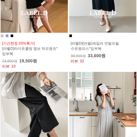
[기간한정 20%특가]
[라벨D](반팔)세일러 언발프릴
[라벨D]라이트쿨링 엠보 하프팬츠*
수유원피스*임부복
임부복
33,600원
38,900원
19,500원
24,800원
리뷰: 32
리뷰: 10