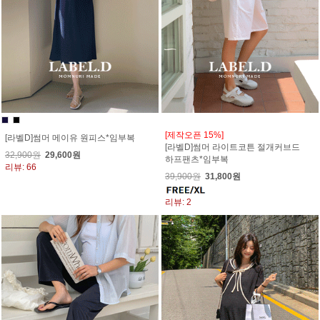
[제작오픈 15%]
[라벨D]썸머 메이유 원피스*임부복
[라벨D]썸머 라이트코튼 절개커브드
32,900원
29,600원
하프팬츠*임부복
리뷰: 66
39,900원
31,800원
리뷰: 2