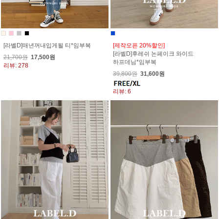
[라벨D]매년꺼내입게될 티*임부복
[제작오픈 20%할인]
[라벨D]후레쉬 논페이크 와이드
21,700원
17,500원
하프데님*임부복
리뷰: 278
39,800원
31,600원
리뷰: 6