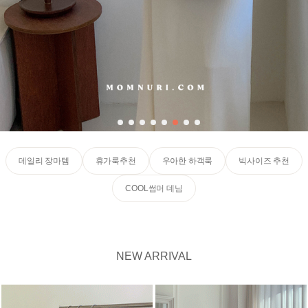
데일리 장마템
휴가룩추천
우아한 하객룩
빅사이즈 추천
COOL썸머 데님
NEW ARRIVAL