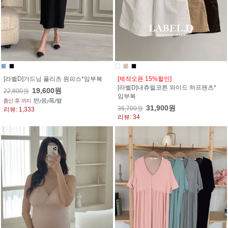
[라벨D]가드닝 플리츠 원피스*임부복
[제작오픈 15%할인]
[라벨D]내츄럴코튼 와이드 하프팬츠*
19,600원
22,800원
임부복
31,900원
36,700원
리뷰: 1,333
리뷰: 34