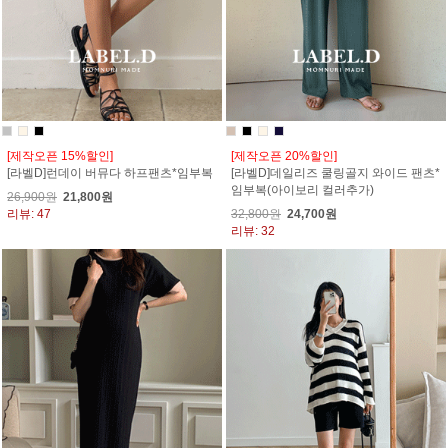
[제작오픈 15%할인]
[제작오픈 20%할인]
[라벨D]런데이 버뮤다 하프팬츠*임부복
[라벨D]데일리즈 쿨링골지 와이드 팬츠*
임부복(아이보리 컬러추가)
26,900원
21,800원
리뷰: 47
32,800원
24,700원
리뷰: 32