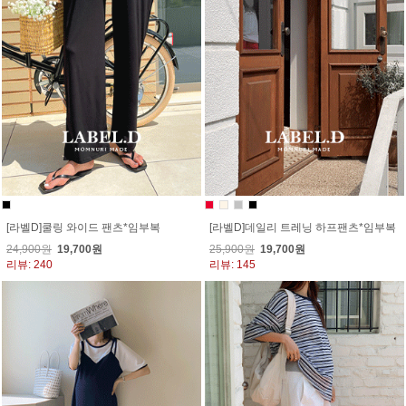
[라벨D]쿨링 와이드 팬츠*임부복
[라벨D]데일리 트레닝 하프팬츠*임부복
24,900원
19,700원
25,900원
19,700원
리뷰: 240
리뷰: 145