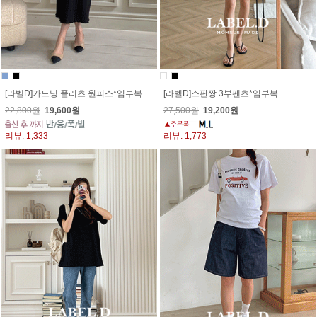
[라벨D]가드닝 플리츠 원피스*임부복
[라벨D]스판짱 3부팬츠*임부복
22,800원
19,600원
27,500원
19,200원
리뷰: 1,333
리뷰: 1,773