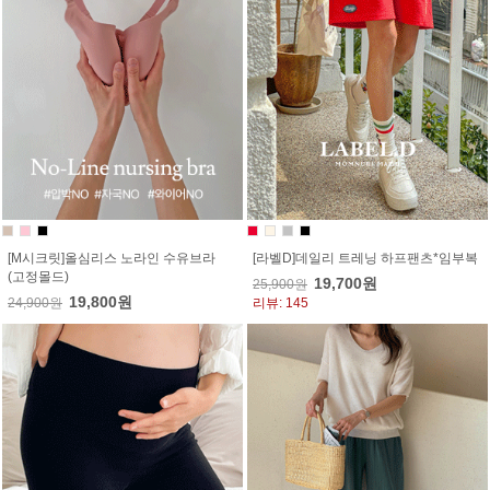
[M시크릿]올심리스 노라인 수유브라
[라벨D]데일리 트레닝 하프팬츠*임부복
(고정몰드)
19,700원
25,900원
19,800원
24,900원
리뷰: 145