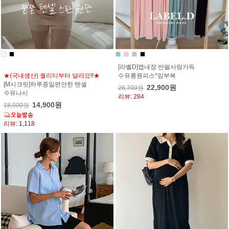
[라벨D]캡내장 반팔사랑가득
★(국내생산) 퀄리티부터 달라요!!★
수유롱원피스*임부복
[M시크릿]하루종일편안한 텐셀
22,900원
26,700원
수유나시
리뷰: 284
14,900원
18,000원
리뷰: 1,118