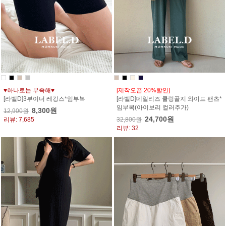
♥하나로는 부족해♥
[제작오픈 20%할인]
[라벨D]3부이너 레깅스*임부복
[라벨D]데일리즈 쿨링골지 와이드 팬츠*
임부복(아이보리 컬러추가)
8,300원
12,900원
24,700원
리뷰: 7,685
32,800원
리뷰: 32