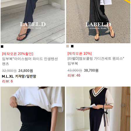
[제작오픈 10%]
[제작오픈 20%할인]
[라벨D]엠보쿨링 가디건세트 원피스*
임부복*아이스썸머 와이드 인생텐션
임부복
팬츠
43,900원
38,700원
32,900원
24,800원
리뷰: 46
리뷰: 6