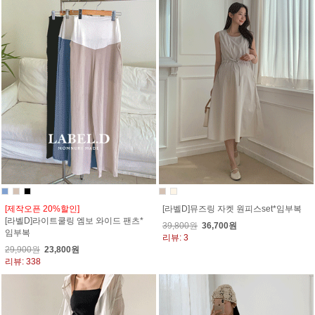
[제작오픈 20%할인]
[라벨D]뮤즈링 자켓 원피스set*임부복
[라벨D]라이트쿨링 엠보 와이드 팬츠*
39,800원
36,700원
임부복
리뷰: 3
29,900원
23,800원
리뷰: 338