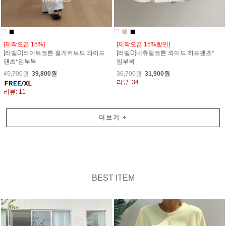
[제작오픈 15%]
[제작오픈 15%할인]
[라벨D]라이트코튼 절개커브드 와이드
[라벨D]내츄럴코튼 와이드 하프팬츠*
팬츠*임부복
임부복
45,700원
39,800원
36,700원
31,900원
리뷰: 34
리뷰: 11
더보기
+
BEST ITEM