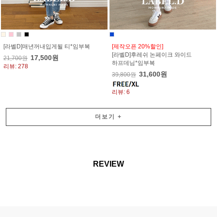
[라벨D]매년꺼내입게될 티*임부복
[제작오픈 20%할인]
[라벨D]후레쉬 논페이크 와이드
17,500원
21,700원
하프데님*임부복
리뷰: 278
31,600원
39,800원
리뷰: 6
더보기
+
REVIEW