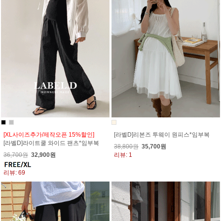
[XL사이즈추가/제작오픈 15%할인]
[라벨D]리본즈 투웨이 원피스*임부복
[라벨D]라이트쿨 와이드 팬츠*임부복
38,800원
35,700원
36,700원
32,900원
리뷰: 1
리뷰: 69