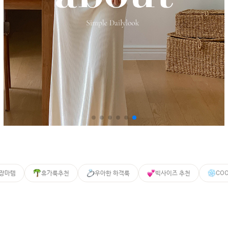
 장마템
휴가룩추천
우아한 하객룩
빅사이즈 추천
CO