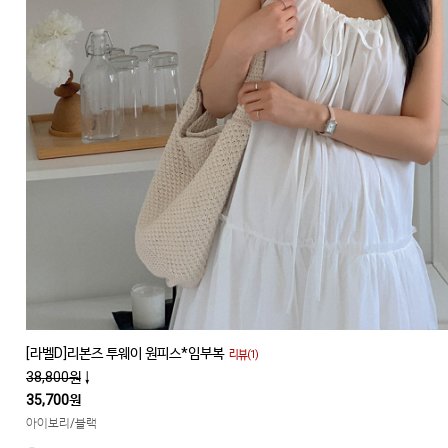
[라벨D]리본즈 투웨이 원피스*임부복
리뷰(1)
38,800원
↓
35,700원
아이보리/블랙