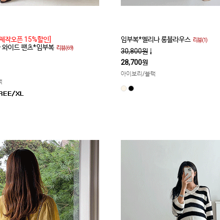
제작오픈 15%할인]
임부복*멜리나 롱블라우스
리뷰(1)
쿨 와이드 팬츠*임부복
리뷰(69)
30,800원
↓
28,700원
아이보리/블랙
랙