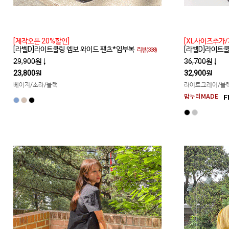
[제작오픈 20%할인]
[XL사이즈추가/
[라벨D]라이트쿨링 엠보 와이드 팬츠*임부복
[라벨D]라이트
리뷰(338)
29,900원
↓
36,700원
↓
23,800원
32,900원
베이지/소라/블랙
라이트그레이/블