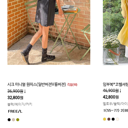
시크 미니멀 원피스(일반버젼V롱버젼)
임부복*코렐셔링
리뷰(90)
46,900원
↓
36,900원
↓
42,800원
32,800원
옐로우/블랙/아
블랙/베이지/카키