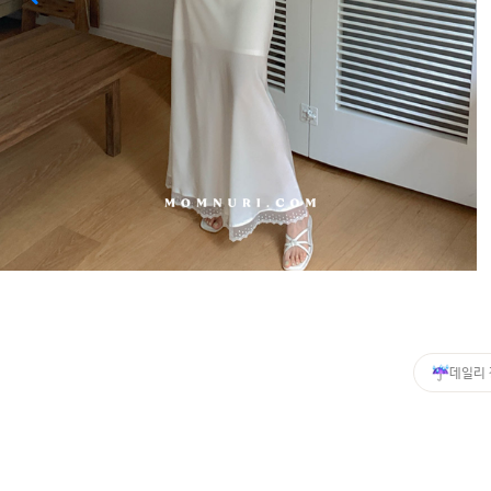
커뮤니티
이벤트
리뷰
맘누리뉴스
다이어리
리얼체험단모집
만삭사진컨테스트
아기사진컨테스트
고객센터 1661-5260
데일리
미확인입금자보기
공지사항
자주묻는질문
이용안내