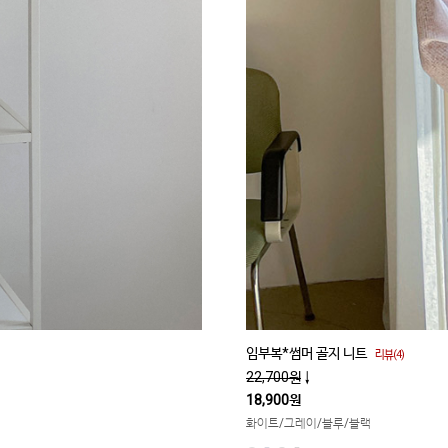
임부복*썸머 골지 니트
리뷰(4)
22,700원
↓
18,900원
화이트/그레이/블루/블랙