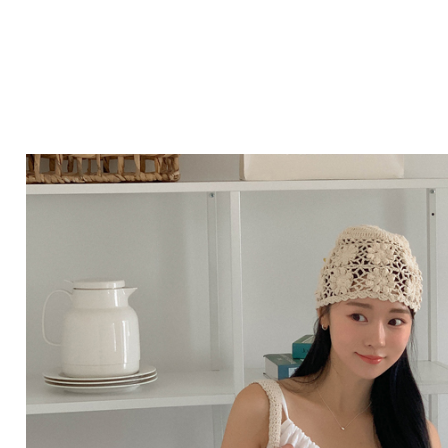
Q&A
제휴/광고문의
배송조회
구매금액별사은품
고객의소리
카드결제조회
마이페이지
로그인
회원가입
마이페이지
장바구니
개인결제