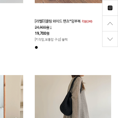
[라벨D]쿨링 와이드 팬츠*임부복
리뷰(240)
24,900원
↓
19,700원
[키작맘,보통맘 구성] 블랙