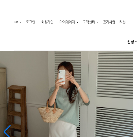
KR
로그인
회원가입
마이페이지
고객센터
공지사항
리뷰
신상~
카테고리
베스트100
원피스
코디아이템
라벨디
블라우스/니트
특가상품
오늘발송
티/나시
홈웨어
세일50-80%
아우터
요가복
임산부화장품
임산부하의
수영복
1+1세일
레깅스/스타킹
언더웨어
기획전
수유복
앱특가