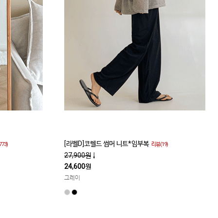
[라벨D]코렐드 썸머 니트*임부복
773)
리뷰(19)
27,900원
↓
24,600원
그레이