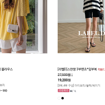
 블라우스
[라벨D]스판짱 3부팬츠*임부복
리뷰(1,
27,500원
↓
19,200원
이보리
[3부,4부 구성] 아이보리/블랙/베이지