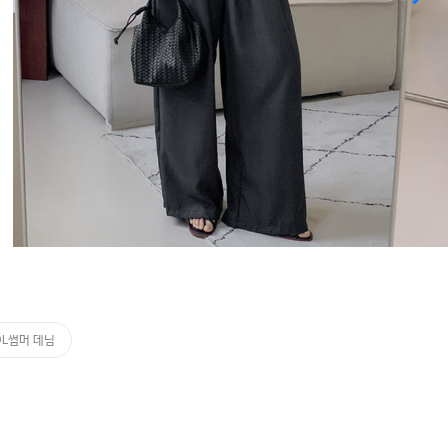
OL썸머 데님