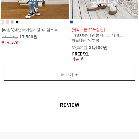
[라벨D]매년꺼내입게될 티*임부복
[제작오픈 20%할인]
[라벨D]후레쉬 논페이크 와이드
17,500원
21,700원
하프데님*임부복
리뷰: 278
31,600원
39,800원
리뷰: 6
더보기
+
REVIEW