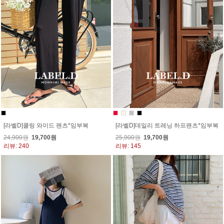
[라벨D]쿨링 와이드 팬츠*임부복
[라벨D]데일리 트레닝 하프팬츠*임부복
24,900원
19,700원
25,900원
19,700원
리뷰: 240
리뷰: 145