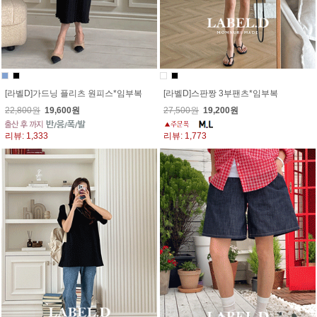
[라벨D]가드닝 플리츠 원피스*임부복
[라벨D]스판짱 3부팬츠*임부복
22,800원
19,600원
27,500원
19,200원
리뷰: 1,333
리뷰: 1,773