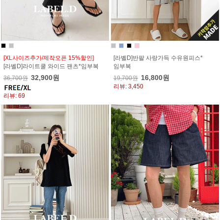
[XL사이즈추가/제작오픈 15%할인]
[라벨D]반팔 사랑가득 수유원피스*
[라벨D]라이트쿨 와이드 팬츠*임부복
임부복
32,900원
16,800원
36,700원
19,700원
리뷰: 3,450
리뷰: 69