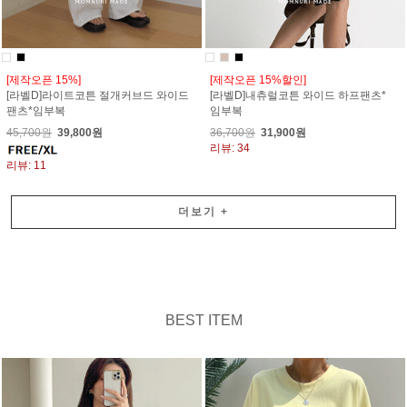
[제작오픈 15%]
[제작오픈 15%할인]
[라벨D]라이트코튼 절개커브드 와이드
[라벨D]내츄럴코튼 와이드 하프팬츠*
팬츠*임부복
임부복
45,700원
39,800원
36,700원
31,900원
리뷰: 34
리뷰: 11
더보기
+
BEST ITEM