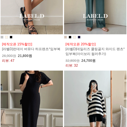
[제작오픈 15%할인]
[제작오픈 20%할인]
[라벨D]런데이 버뮤다 하프팬츠*임부복
[라벨D]데일리즈 쿨링골지 와이드 팬츠*
임부복(아이보리 컬러추가)
26,900원
21,800원
리뷰: 47
32,800원
24,700원
리뷰: 32