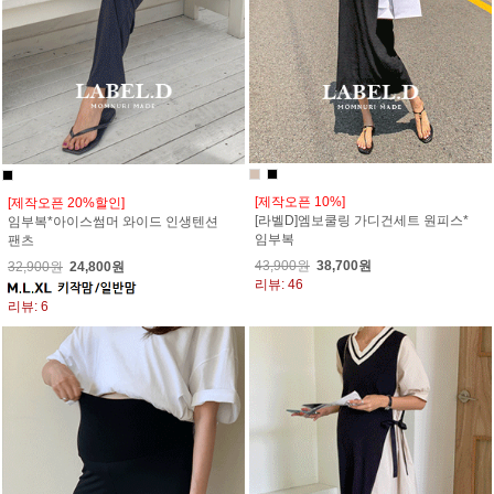
[제작오픈 10%]
[제작오픈 20%할인]
[라벨D]엠보쿨링 가디건세트 원피스*
임부복*아이스썸머 와이드 인생텐션
임부복
팬츠
43,900원
38,700원
32,900원
24,800원
리뷰: 46
리뷰: 6