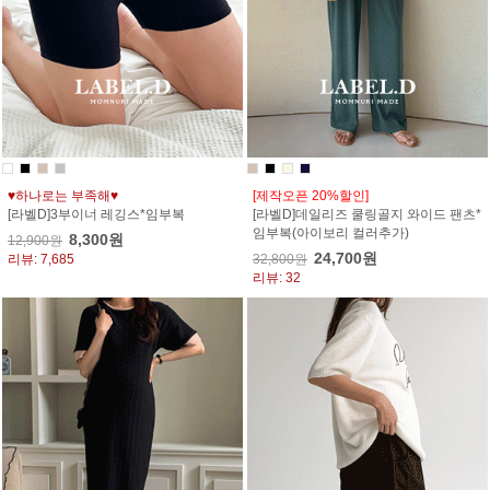
♥하나로는 부족해♥
[제작오픈 20%할인]
[라벨D]3부이너 레깅스*임부복
[라벨D]데일리즈 쿨링골지 와이드 팬츠*
임부복(아이보리 컬러추가)
8,300원
12,900원
24,700원
리뷰: 7,685
32,800원
리뷰: 32