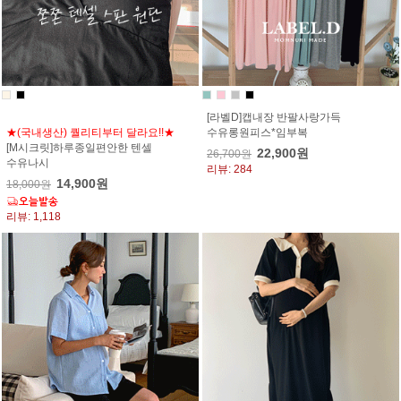
[라벨D]캡내장 반팔사랑가득
★(국내생산) 퀄리티부터 달라요!!★
수유롱원피스*임부복
[M시크릿]하루종일편안한 텐셀
22,900원
26,700원
수유나시
리뷰: 284
14,900원
18,000원
리뷰: 1,118