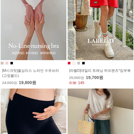
[M시크릿]올심리스 노라인 수유브라
[라벨D]데일리 트레닝 하프팬츠*임부복
(고정몰드)
19,700원
25,900원
19,800원
24,900원
리뷰: 145