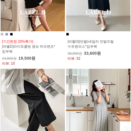
[기간한정 20%특가]
[라벨D](반팔)세일러 언발프릴
[라벨D]라이트쿨링 엠보 하프팬츠*
수유원피스*임부복
임부복
33,600원
38,900원
19,500원
24,800원
리뷰: 32
리뷰: 10