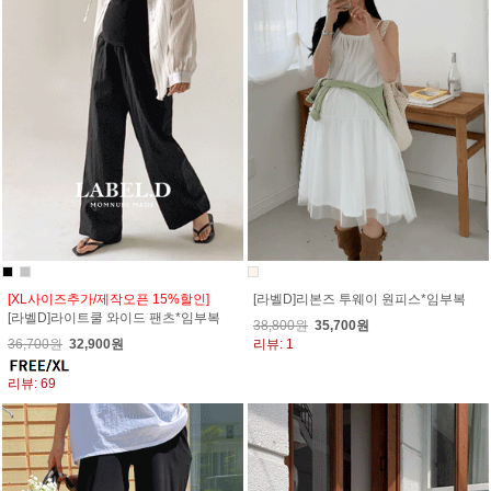
[XL사이즈추가/제작오픈 15%할인]
[라벨D]리본즈 투웨이 원피스*임부복
[라벨D]라이트쿨 와이드 팬츠*임부복
38,800원
35,700원
36,700원
32,900원
리뷰: 1
리뷰: 69