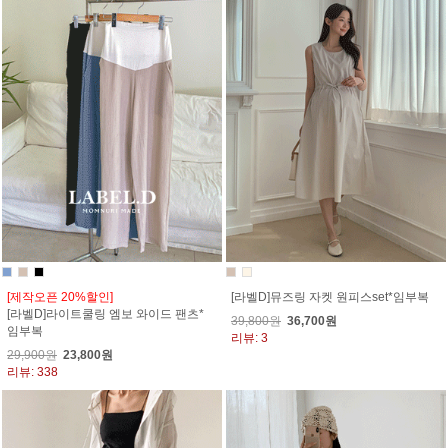
[제작오픈 20%할인]
[라벨D]뮤즈링 자켓 원피스set*임부복
[라벨D]라이트쿨링 엠보 와이드 팬츠*
39,800원
36,700원
임부복
리뷰: 3
29,900원
23,800원
리뷰: 338