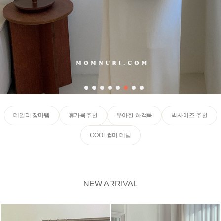
데일리 장마템
휴가룩추천
우아한 하객룩
빅사이즈 추천
COOL썸머 데님
NEW ARRIVAL