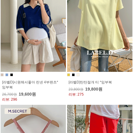
[라벨D]시원해서좋아 린넨 4부팬츠*
[라벨D]탄탄절개 티 *임부복
임부복
19,800원
23,800원
19,600원
26,700원
리뷰: 275
리뷰: 296