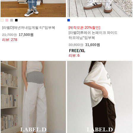
[라벨D]매년꺼내입게될 티*임부복
[제작오픈 20%할인]
[라벨D]후레쉬 논페이크 와이드
21,700원
17,500원
하프데님*임부복
리뷰: 278
39,800원
31,600원
리뷰: 6