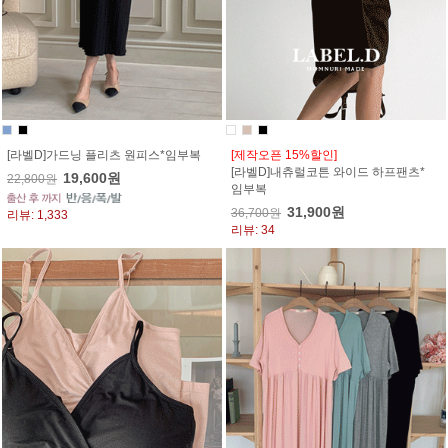
[라벨D]가드닝 플리츠 원피스*임부복
[제작오픈 15%할인]
[라벨D]내츄럴코튼 와이드 하프팬츠*
19,600원
22,800원
임부복
31,900원
36,700원
리뷰: 1,333
리뷰: 34