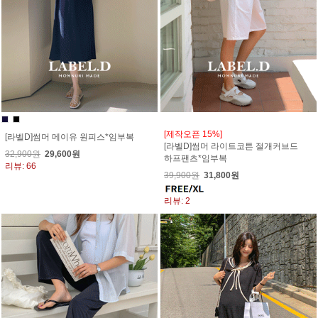
[제작오픈 15%]
[라벨D]썸머 메이유 원피스*임부복
[라벨D]썸머 라이트코튼 절개커브드
32,900원
29,600원
하프팬츠*임부복
리뷰: 66
39,900원
31,800원
리뷰: 2