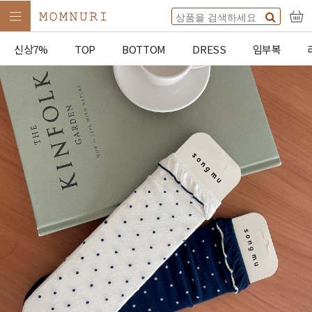
신상7%
TOP
BOTTOM
DRESS
임부복