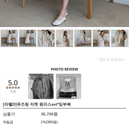
[라벨D]뮤즈링 자켓 원피스set*임부복
상품가
36,700원
적립금
1%(360원)