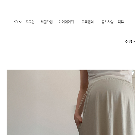
KR
로그인
회원가입
마이페이지
고객센터
공지사항
리뷰
신상~
카테고리
베스트100
원피스
코디아이템
라벨디
블라우스/니트
특가상품
오늘발송
티/나시
홈웨어
세일50-80%
아우터
요가복
임산부화장품
임산부하의
수영복
1+1세일
레깅스/스타킹
언더웨어
기획전
수유복
앱특가