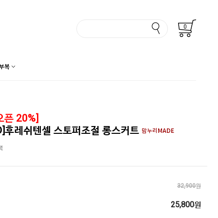
0
부복
픈 20%]
D]후레쉬텐셀 스토퍼조절 롱스커트
랙
32,900원
25,800원