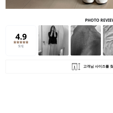
Q&A
제휴/광고문의
배송조회
구매금액별사은품
고객의소리
카드결제조회
마이페이지
로그인
회원가입
마이페이지
장바구니
개인결제