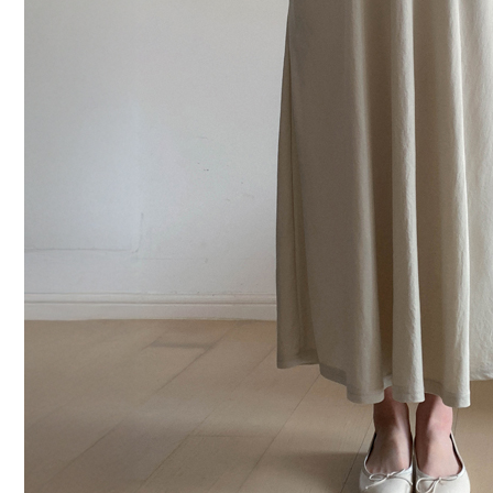
커뮤니티
이벤트
리뷰
맘누리뉴스
다이어리
리얼체험단모집
만삭사진컨테스트
아기사진컨테스트
고객센터 1661-5260
미확인입금자보기
공지사항
자주묻는질문
이용안내