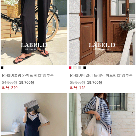
[라벨D]쿨링 와이드 팬츠*임부복
[라벨D]데일리 트레닝 하프팬츠*임부복
24,900원
19,700원
25,900원
19,700원
리뷰: 240
리뷰: 145