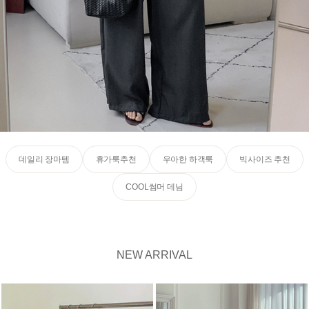
데일리 장마템
휴가룩추천
우아한 하객룩
빅사이즈 추천
COOL썸머 데님
NEW ARRIVAL