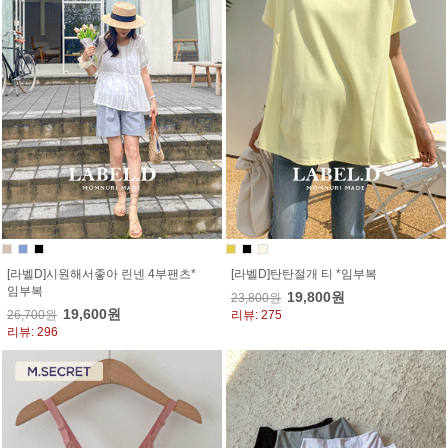
[라벨D]시원해서좋아 린넨 4부팬츠*
[라벨D]탄탄절개 티 *임부복
임부복
19,800원
23,800원
19,600원
26,700원
리뷰: 275
리뷰: 296