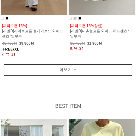
[제작오픈 15%]
[제작오픈 15%할인]
[라벨D]라이트코튼 절개커브드 와이드
[라벨D]내츄럴코튼 와이드 하프팬츠*
팬츠*임부복
임부복
45,700원
39,800원
36,700원
31,900원
리뷰: 34
리뷰: 11
더보기
+
BEST ITEM