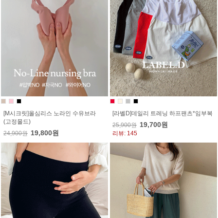
[M시크릿]올심리스 노라인 수유브라
[라벨D]데일리 트레닝 하프팬츠*임부복
(고정몰드)
19,700원
25,900원
19,800원
24,900원
리뷰: 145