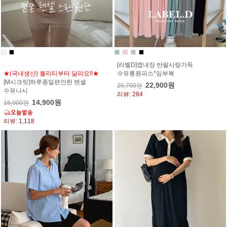
[라벨D]캡내장 반팔사랑가득
★(국내생산) 퀄리티부터 달라요!!★
수유롱원피스*임부복
[M시크릿]하루종일편안한 텐셀
22,900원
26,700원
수유나시
리뷰: 284
14,900원
18,000원
리뷰: 1,118