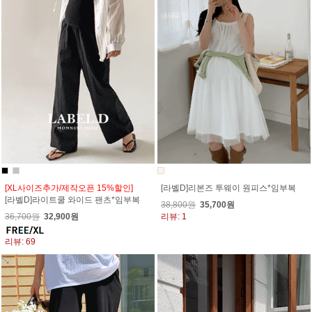
[XL사이즈추가/제작오픈 15%할인]
[라벨D]리본즈 투웨이 원피스*임부복
[라벨D]라이트쿨 와이드 팬츠*임부복
38,800원
35,700원
36,700원
32,900원
리뷰: 1
리뷰: 69