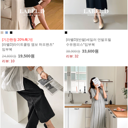
[기간한정 20%특가]
[라벨D](반팔)세일러 언발프릴
[라벨D]라이트쿨링 엠보 하프팬츠*
수유원피스*임부복
임부복
33,600원
38,900원
19,500원
24,800원
리뷰: 32
리뷰: 10