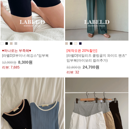
♥하나로는 부족해♥
[제작오픈 20%할인]
[라벨D]3부이너 레깅스*임부복
[라벨D]데일리즈 쿨링골지 와이드 팬츠*
임부복(아이보리 컬러추가)
8,300원
12,900원
24,700원
리뷰: 7,685
32,800원
리뷰: 32