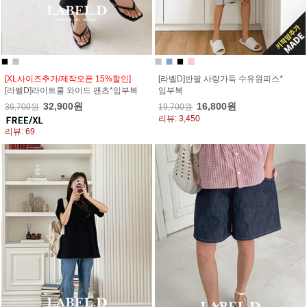
[XL사이즈추가/제작오픈 15%할인]
[라벨D]반팔 사랑가득 수유원피스*
[라벨D]라이트쿨 와이드 팬츠*임부복
임부복
32,900원
16,800원
36,700원
19,700원
리뷰: 3,450
리뷰: 69