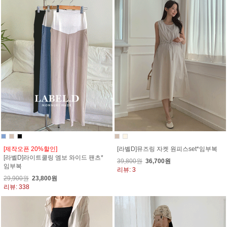
[제작오픈 20%할인]
[라벨D]뮤즈링 자켓 원피스set*임부복
[라벨D]라이트쿨링 엠보 와이드 팬츠*
39,800원
36,700원
임부복
리뷰: 3
29,900원
23,800원
리뷰: 338