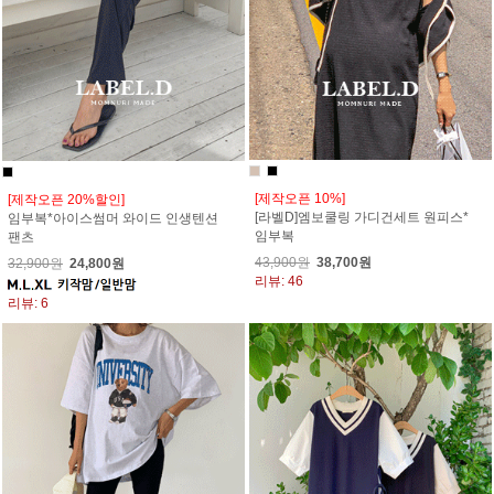
[제작오픈 10%]
[제작오픈 20%할인]
[라벨D]엠보쿨링 가디건세트 원피스*
임부복*아이스썸머 와이드 인생텐션
임부복
팬츠
43,900원
38,700원
32,900원
24,800원
리뷰: 46
리뷰: 6