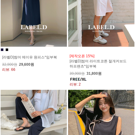
[제작오픈 15%]
[라벨D]썸머 메이유 원피스*임부복
[라벨D]썸머 라이트코튼 절개커브드
32,900원
29,600원
하프팬츠*임부복
리뷰: 66
39,900원
31,800원
리뷰: 2