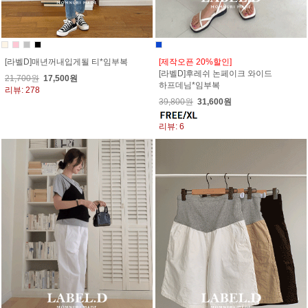
[라벨D]매년꺼내입게될 티*임부복
[제작오픈 20%할인]
[라벨D]후레쉬 논페이크 와이드
21,700원
17,500원
하프데님*임부복
리뷰: 278
39,800원
31,600원
리뷰: 6