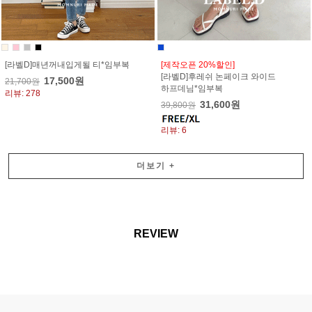
[라벨D]매년꺼내입게될 티*임부복
[제작오픈 20%할인]
[라벨D]후레쉬 논페이크 와이드
17,500원
21,700원
하프데님*임부복
리뷰: 278
31,600원
39,800원
리뷰: 6
더보기
+
REVIEW