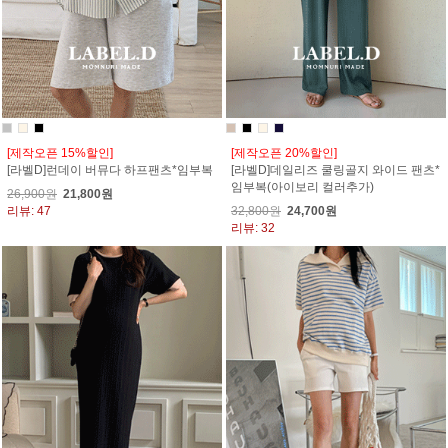
[제작오픈 15%할인]
[제작오픈 20%할인]
[라벨D]런데이 버뮤다 하프팬츠*임부복
[라벨D]데일리즈 쿨링골지 와이드 팬츠*
임부복(아이보리 컬러추가)
26,900원
21,800원
리뷰: 47
32,800원
24,700원
리뷰: 32