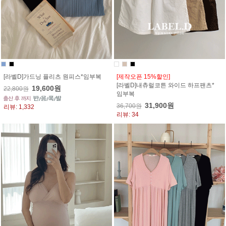
[라벨D]가드닝 플리츠 원피스*임부복
[제작오픈 15%할인]
[라벨D]내츄럴코튼 와이드 하프팬츠*
19,600원
22,800원
임부복
31,900원
36,700원
리뷰: 1,332
리뷰: 34