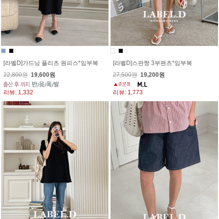
[라벨D]가드닝 플리츠 원피스*임부복
[라벨D]스판짱 3부팬츠*임부복
22,800원
19,600원
27,500원
19,200원
리뷰: 1,332
리뷰: 1,773