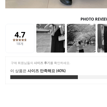
Q&A
제휴/광고문의
배송조회
구매금액별사은품
고객의소리
카드결제조회
마이페이지
로그인
회원가입
마이페이지
장바구니
개인결제