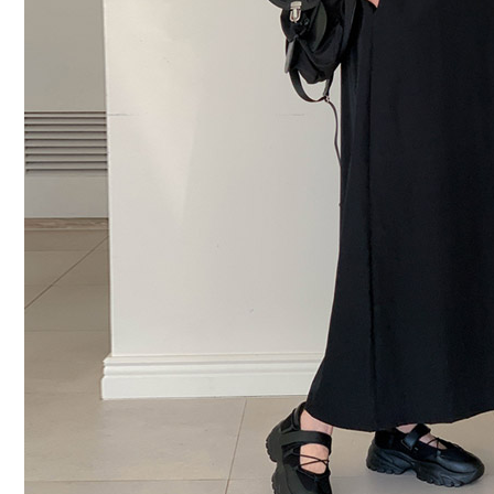
커뮤니티
이벤트
리뷰
맘누리뉴스
다이어리
리얼체험단모집
만삭사진컨테스트
아기사진컨테스트
고객센터 1661-5260
미확인입금자보기
공지사항
자주묻는질문
이용안내