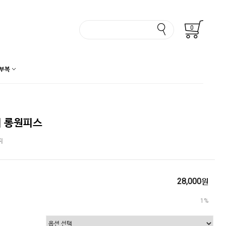
0
부복
 롱원피스
지
28,000원
1%