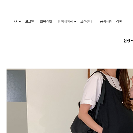
KR
로그인
회원가입
마이페이지
고객센터
공지사항
리뷰
신상~
카테고리
베스트100
원피스
코디아이템
라벨디
블라우스/니트
특가상품
오늘발송
티/나시
홈웨어
세일50-80%
아우터
요가복
임산부화장품
임산부하의
수영복
1+1세일
레깅스/스타킹
언더웨어
기획전
수유복
앱특가