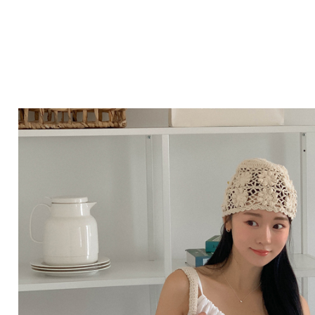
Q&A
제휴/광고문의
배송조회
구매금액별사은품
고객의소리
카드결제조회
마이페이지
로그인
회원가입
마이페이지
장바구니
개인결제