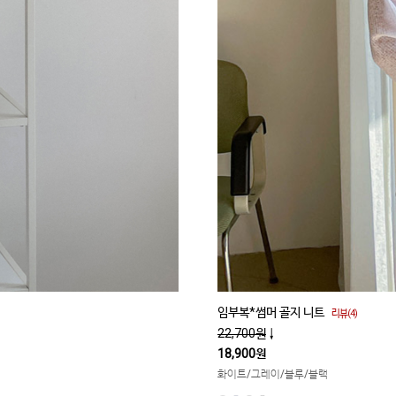
임부복*썸머 골지 니트
리뷰(4)
22,700원
↓
18,900원
화이트/그레이/블루/블랙