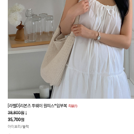
[라벨D]리본즈 투웨이 원피스*임부복
리뷰(1)
38,800원
↓
35,700원
아이보리/블랙