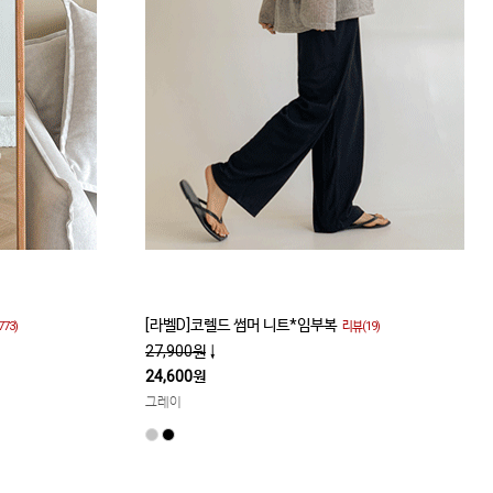
[라벨D]코렐드 썸머 니트*임부복
773)
리뷰(19)
27,900원
↓
24,600원
그레이