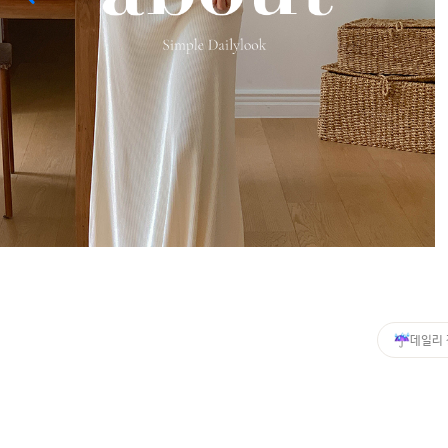
커뮤니티
이벤트
리뷰
맘누리뉴스
다이어리
리얼체험단모집
만삭사진컨테스트
아기사진컨테스트
고객센터 1661-5260
데일리
미확인입금자보기
공지사항
자주묻는질문
이용안내