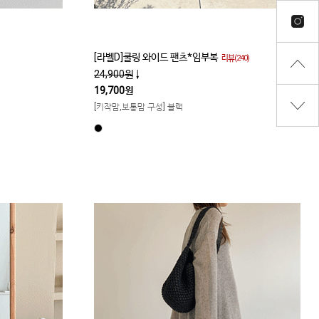
[라벨D]쿨링 와이드 팬츠*임부복
리뷰(240)
24,900원
↓
19,700원
[키작맘,보통맘 구성] 블랙