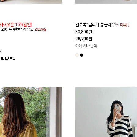
제작오픈 15%할인]
임부복*멜리나 롱블라우스
리뷰(1)
쿨 와이드 팬츠*임부복
리뷰(69)
30,800원
↓
28,700원
아이보리/블랙
랙