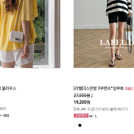
 블라우스
[라벨D]스판짱 3부팬츠*임부복
리뷰(1,
27,500원
↓
19,200원
이보리
[3부,4부 구성] 아이보리/블랙/베이지