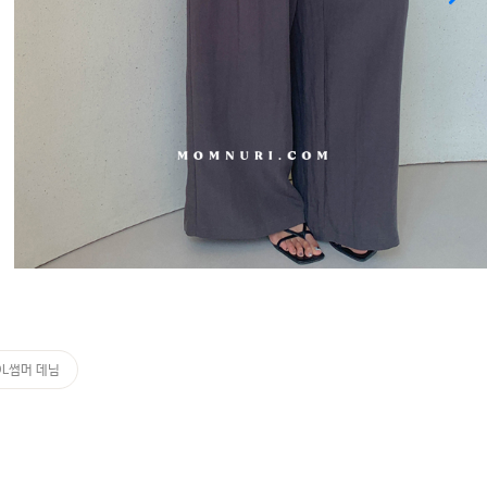
OL썸머 데님