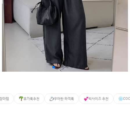
 장마템
휴가룩추천
우아한 하객룩
빅사이즈 추천
CO