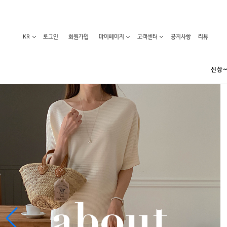
KR
로그인
회원가입
마이페이지
고객센터
공지사항
리뷰
신상~
카테고리
베스트100
원피스
코디아이템
라벨디
블라우스/니트
특가상품
오늘발송
티/나시
홈웨어
세일50-80%
아우터
요가복
임산부화장품
임산부하의
수영복
1+1세일
레깅스/스타킹
언더웨어
기획전
수유복
앱특가