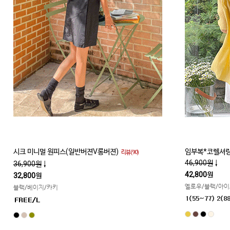
시크 미니멀 원피스(일반버젼V롱버젼)
임부복*코렐셔링
리뷰(90)
46,900원
↓
36,900원
↓
42,800원
32,800원
옐로우/블랙/아
블랙/베이지/카키