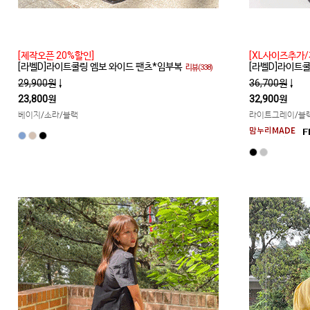
[제작오픈 20%할인]
[XL사이즈추가/
[라벨D]라이트쿨링 엠보 와이드 팬츠*임부복
[라벨D]라이트
리뷰(338)
29,900원
↓
36,700원
↓
23,800원
32,900원
베이지/소라/블랙
라이트그레이/블