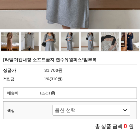
[라벨D]캡내장 소프트골지 랩수유원피스*임부복
상품가
31,700원
적립금
1%(310원)
배송비
(조건)
색상
0
총 상품 금액
원