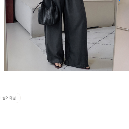
OL썸머 데님