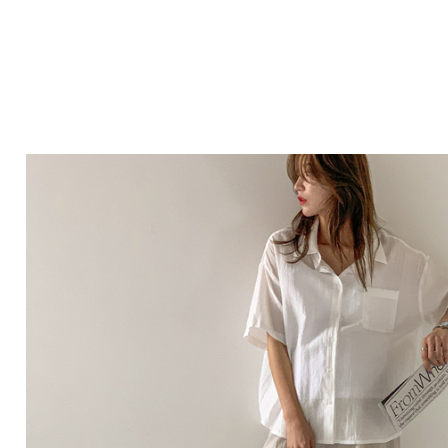
Q&A
제휴/광고문의
배송조회
구매금액별사은품
고객의소리
카드결제조회
마이페이지
로그인
회원가입
마이페이지
장바구니
개인결제