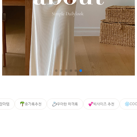
 장마템
휴가룩추천
우아한 하객룩
빅사이즈 추천
CO