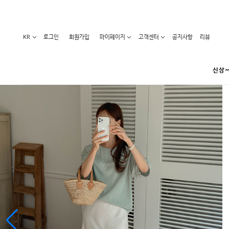
KR
로그인
회원가입
마이페이지
고객센터
공지사항
리뷰
신상~
카테고리
베스트100
원피스
코디아이템
라벨디
블라우스/니트
특가상품
오늘발송
티/나시
홈웨어
세일50-80%
아우터
요가복
임산부화장품
임산부하의
수영복
1+1세일
레깅스/스타킹
언더웨어
기획전
수유복
앱특가