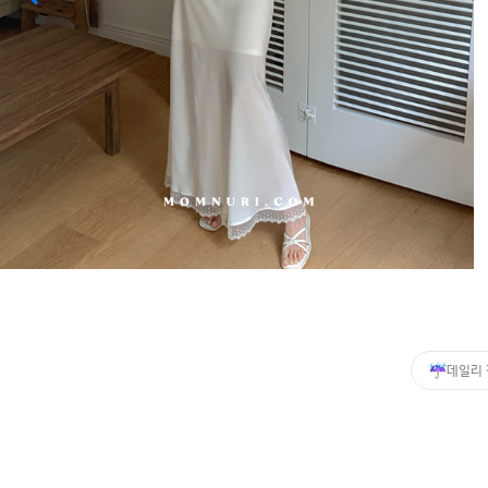
커뮤니티
이벤트
리뷰
맘누리뉴스
다이어리
리얼체험단모집
만삭사진컨테스트
아기사진컨테스트
고객센터 1661-5260
데일리
미확인입금자보기
공지사항
자주묻는질문
이용안내