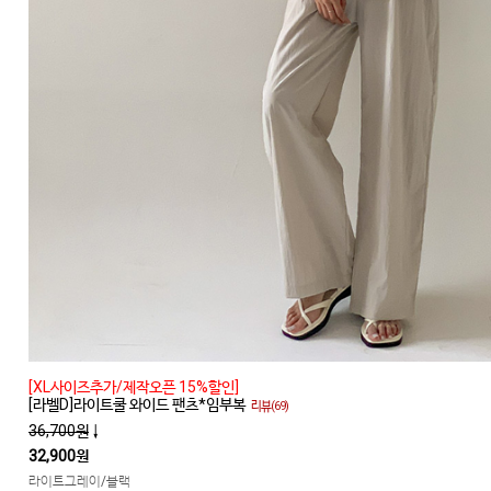
[XL사이즈추가/제작오픈 15%할인]
[라벨D]라이트쿨 와이드 팬츠*임부복
리뷰(69)
36,700원
↓
32,900원
라이트그레이/블랙