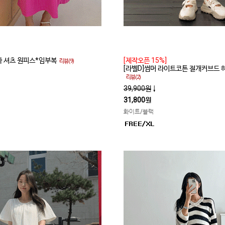
라 셔츠 원피스*임부복
[제작오픈 15%]
리뷰(9)
[라벨D]썸머 라이트코튼 절개커브드
리뷰(2)
39,900원
↓
31,800원
화이트/블랙