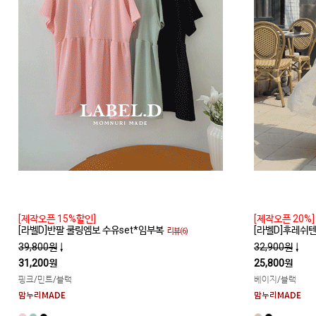
[제작오픈 15%할인]
[제작오픈 20%]
[라벨D]반팔 쿨링엠보 수유set*임부복
[라벨D]후레쉬
리뷰(6)
39,800원
↓
32,900원
↓
31,200원
25,800원
핑크/민트/블랙
베이지/블랙