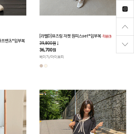
[라벨D]뮤즈링 자켓 원피스set*임부복
리뷰(3)
 하프팬츠*임부복
39,800원
↓
36,700원
베이지/아이보리