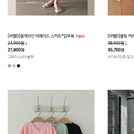
[라벨D]절개라인 머메이드 스커트*임부복
[라벨D]쿨링 카
리뷰(6)
24,900원
↓
38,900원
↓
21,800원
35,700원
그레이/소라/블랙
네이비/민트/핑크