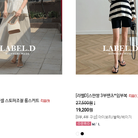
[라벨D]스판짱 3부팬츠*임부복
리뷰(1,
텐셀 스토퍼조절 롱스커트
리뷰(9)
27,500원
↓
19,200원
[3부,4부 구성] 아이보리/블랙/베이지