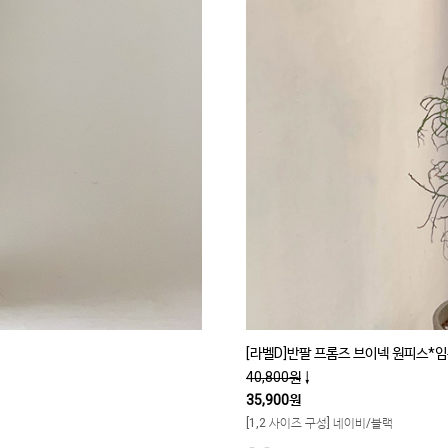
[라벨D]반팔 프롬즈 브이넥 원피스*
40,800원
↓
35,900원
[1,2 사이즈 구성] 네이비/블랙