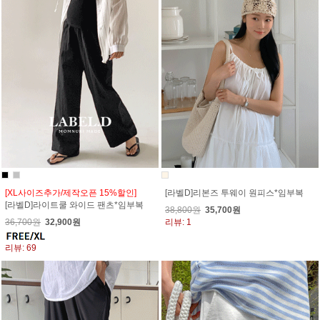
[XL사이즈추가/제작오픈 15%할인]
[라벨D]리본즈 투웨이 원피스*임부복
[라벨D]라이트쿨 와이드 팬츠*임부복
38,800원
35,700원
36,700원
32,900원
리뷰: 1
리뷰: 69