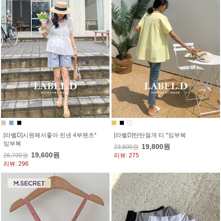
[라벨D]시원해서좋아 린넨 4부팬츠*
[라벨D]탄탄절개 티 *임부복
임부복
19,800원
23,800원
19,600원
26,700원
리뷰: 275
리뷰: 296