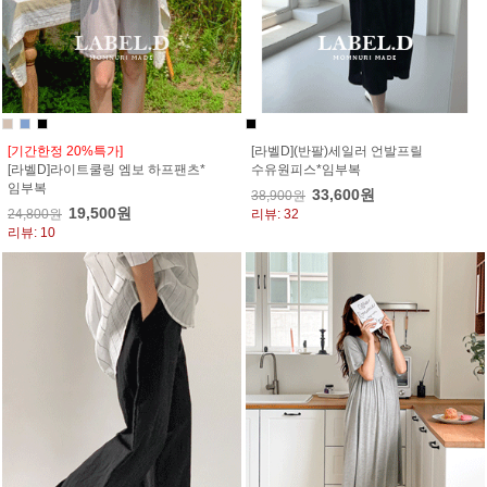
[기간한정 20%특가]
[라벨D](반팔)세일러 언발프릴
[라벨D]라이트쿨링 엠보 하프팬츠*
수유원피스*임부복
임부복
33,600원
38,900원
19,500원
24,800원
리뷰: 32
리뷰: 10