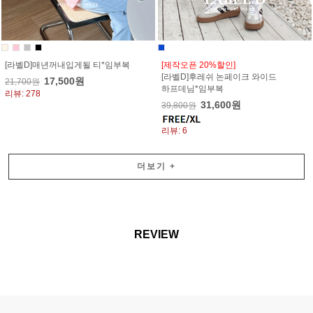
[라벨D]매년꺼내입게될 티*임부복
[제작오픈 20%할인]
[라벨D]후레쉬 논페이크 와이드
17,500원
21,700원
하프데님*임부복
리뷰: 278
31,600원
39,800원
리뷰: 6
더보기
+
REVIEW