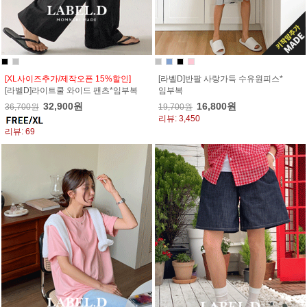
[XL사이즈추가/제작오픈 15%할인]
[라벨D]반팔 사랑가득 수유원피스*
[라벨D]라이트쿨 와이드 팬츠*임부복
임부복
32,900원
16,800원
36,700원
19,700원
리뷰: 3,450
리뷰: 69