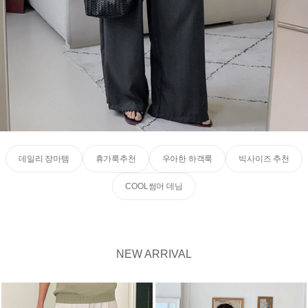
데일리 장마템
휴가룩추천
우아한 하객룩
빅사이즈 추천
COOL썸머 데님
NEW ARRIVAL