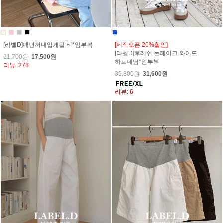
[라벨D]매년꺼내입게될 티*임부복
[제작오픈 20%할인]
[라벨D]후레쉬 논페이크 와이드
21,700원
17,500원
하프데님*임부복
리뷰: 278
39,800원
31,600원
리뷰: 6