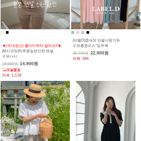
[라벨D]캡내장 반팔사랑가득
★(국내생산) 퀄리티부터 달라요!!★
수유롱원피스*임부복
[M시크릿]하루종일편안한 텐셀
22,900원
26,700원
수유나시
리뷰: 284
14,900원
18,000원
리뷰: 1,118