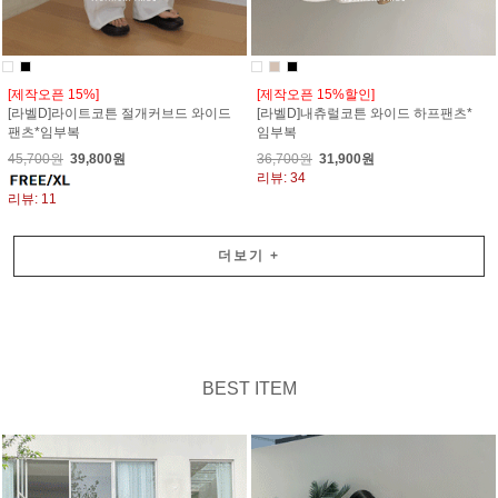
[제작오픈 15%]
[제작오픈 15%할인]
[라벨D]라이트코튼 절개커브드 와이드
[라벨D]내츄럴코튼 와이드 하프팬츠*
팬츠*임부복
임부복
45,700원
39,800원
36,700원
31,900원
리뷰: 34
리뷰: 11
더보기
+
BEST ITEM