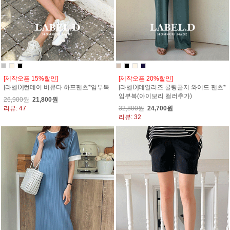
[제작오픈 15%할인]
[제작오픈 20%할인]
[라벨D]런데이 버뮤다 하프팬츠*임부복
[라벨D]데일리즈 쿨링골지 와이드 팬츠*
임부복(아이보리 컬러추가)
26,900원
21,800원
리뷰: 47
32,800원
24,700원
리뷰: 32