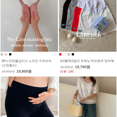
[M시크릿]올심리스 노라인 수유브라
[라벨D]데일리 트레닝 하프팬츠*임부복
(고정몰드)
19,700원
25,900원
19,800원
24,900원
리뷰: 145