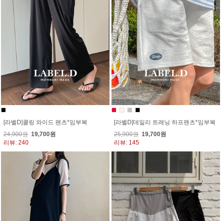
[라벨D]쿨링 와이드 팬츠*임부복
[라벨D]데일리 트레닝 하프팬츠*임부복
24,900원
19,700원
25,900원
19,700원
리뷰: 240
리뷰: 145