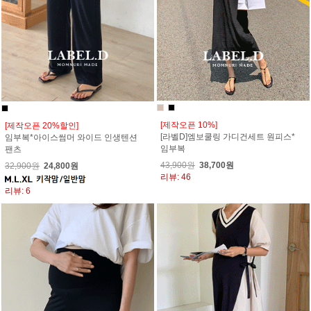
[제작오픈 10%]
[제작오픈 20%할인]
[라벨D]엠보쿨링 가디건세트 원피스*
임부복*아이스썸머 와이드 인생텐션
임부복
팬츠
43,900원
38,700원
32,900원
24,800원
리뷰: 46
리뷰: 6