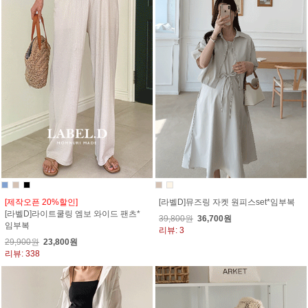
[제작오픈 20%할인]
[라벨D]뮤즈링 자켓 원피스set*임부복
[라벨D]라이트쿨링 엠보 와이드 팬츠*
39,800원
36,700원
임부복
리뷰: 3
29,900원
23,800원
리뷰: 338