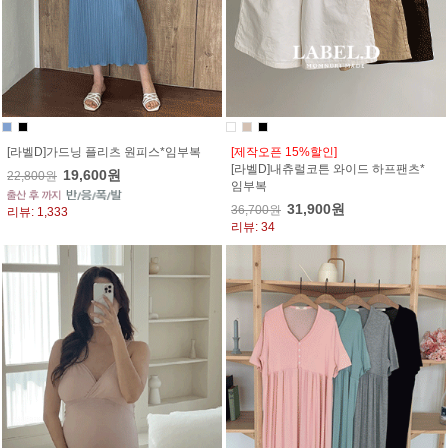
[라벨D]가드닝 플리츠 원피스*임부복
[제작오픈 15%할인]
[라벨D]내츄럴코튼 와이드 하프팬츠*
19,600원
22,800원
임부복
31,900원
36,700원
리뷰: 1,333
리뷰: 34