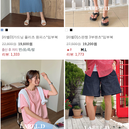
[라벨D]가드닝 플리츠 원피스*임부복
[라벨D]스판짱 3부팬츠*임부복
22,800원
19,600원
27,500원
19,200원
리뷰: 1,333
리뷰: 1,773