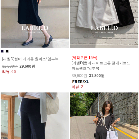
[제작오픈 15%]
[라벨D]썸머 메이유 원피스*임부복
[라벨D]썸머 라이트코튼 절개커브드
32,900원
29,600원
하프팬츠*임부복
리뷰: 66
39,900원
31,800원
리뷰: 2