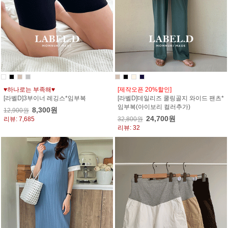
♥하나로는 부족해♥
[제작오픈 20%할인]
[라벨D]3부이너 레깅스*임부복
[라벨D]데일리즈 쿨링골지 와이드 팬츠*
임부복(아이보리 컬러추가)
8,300원
12,900원
24,700원
리뷰: 7,685
32,800원
리뷰: 32