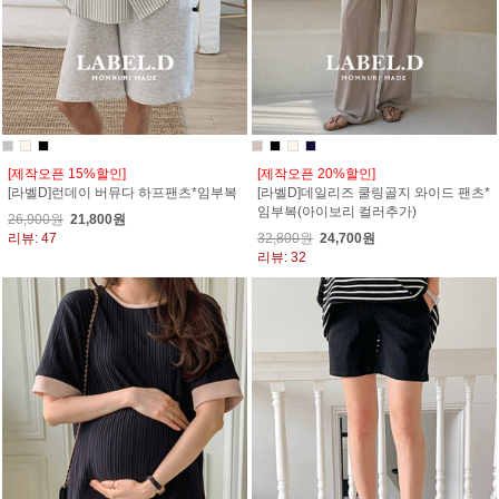
[제작오픈 15%할인]
[제작오픈 20%할인]
[라벨D]런데이 버뮤다 하프팬츠*임부복
[라벨D]데일리즈 쿨링골지 와이드 팬츠*
임부복(아이보리 컬러추가)
26,900원
21,800원
리뷰: 47
32,800원
24,700원
리뷰: 32