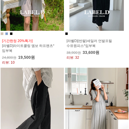
[기간한정 20%특가]
[라벨D](반팔)세일러 언발프릴
[라벨D]라이트쿨링 엠보 하프팬츠*
수유원피스*임부복
임부복
33,600원
38,900원
19,500원
24,800원
리뷰: 32
리뷰: 10