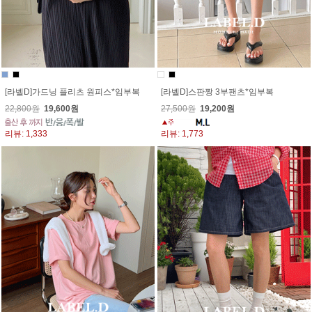
[라벨D]가드닝 플리츠 원피스*임부복
[라벨D]스판짱 3부팬츠*임부복
22,800원
19,600원
27,500원
19,200원
리뷰: 1,333
리뷰: 1,773