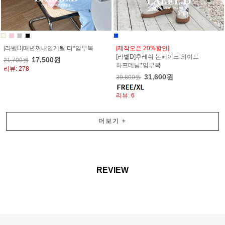
[라벨D]매년꺼내입게될 티*임부복
[제작오픈 20%할인]
[라벨D]후레쉬 논페이크 와이드
17,500원
21,700원
하프데님*임부복
리뷰: 278
31,600원
39,800원
리뷰: 6
더보기
+
REVIEW