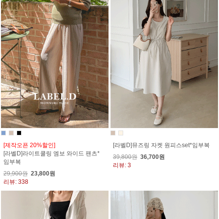
[제작오픈 20%할인]
[라벨D]뮤즈링 자켓 원피스set*임부복
[라벨D]라이트쿨링 엠보 와이드 팬츠*
39,800원
36,700원
임부복
리뷰: 3
29,900원
23,800원
리뷰: 338