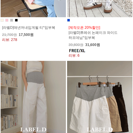
[라벨D]매년꺼내입게될 티*임부복
[제작오픈 20%할인]
[라벨D]후레쉬 논페이크 와이드
21,700원
17,500원
하프데님*임부복
리뷰: 278
39,800원
31,600원
리뷰: 6