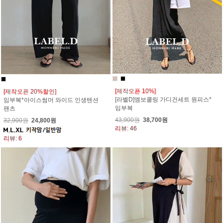
[제작오픈 10%]
[제작오픈 20%할인]
[라벨D]엠보쿨링 가디건세트 원피스*
임부복*아이스썸머 와이드 인생텐션
임부복
팬츠
43,900원
38,700원
32,900원
24,800원
리뷰: 46
리뷰: 6