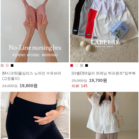
[M시크릿]올심리스 노라인 수유브라
[라벨D]데일리 트레닝 하프팬츠*임부복
(고정몰드)
19,700원
25,900원
19,800원
24,900원
리뷰: 145