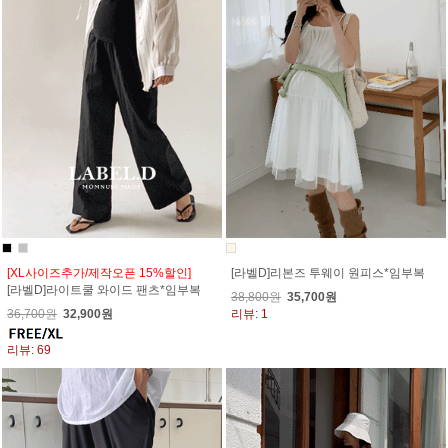
[XL사이즈추가/제작오픈 15%할인]
[라벨D]리본즈 투웨이 원피스*임부복
[라벨D]라이트쿨 와이드 팬츠*임부복
38,800원
35,700원
36,700원
32,900원
리뷰: 1
리뷰: 69