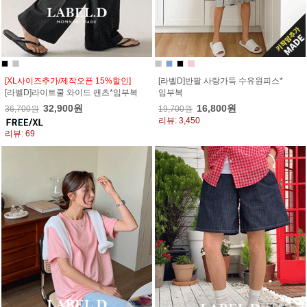
[XL사이즈추가/제작오픈 15%할인]
[라벨D]반팔 사랑가득 수유원피스*
[라벨D]라이트쿨 와이드 팬츠*임부복
임부복
32,900원
16,800원
36,700원
19,700원
리뷰: 3,450
리뷰: 69