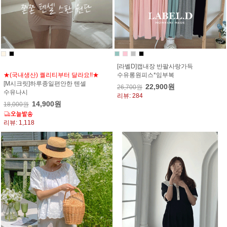
[라벨D]캡내장 반팔사랑가득
★(국내생산) 퀄리티부터 달라요!!★
수유롱원피스*임부복
[M시크릿]하루종일편안한 텐셀
22,900원
26,700원
수유나시
리뷰: 284
14,900원
18,000원
리뷰: 1,118