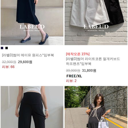
[제작오픈 15%]
[라벨D]썸머 메이유 원피스*임부복
[라벨D]썸머 라이트코튼 절개커브드
32,900원
29,600원
하프팬츠*임부복
리뷰: 66
39,900원
31,800원
리뷰: 2