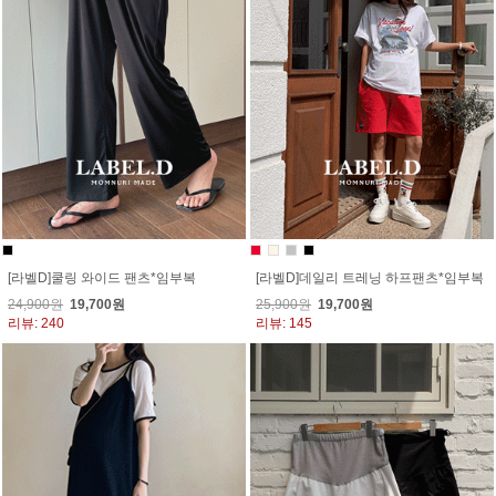
[라벨D]쿨링 와이드 팬츠*임부복
[라벨D]데일리 트레닝 하프팬츠*임부복
24,900원
19,700원
25,900원
19,700원
리뷰: 240
리뷰: 145