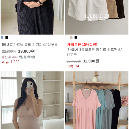
[라벨D]가드닝 플리츠 원피스*임부복
[제작오픈 15%할인]
[라벨D]내츄럴코튼 와이드 하프팬츠*
19,600원
22,800원
임부복
31,900원
36,700원
리뷰: 1,333
리뷰: 34