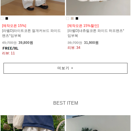
[제작오픈 15%]
[제작오픈 15%할인]
[라벨D]라이트코튼 절개커브드 와이드
[라벨D]내츄럴코튼 와이드 하프팬츠*
팬츠*임부복
임부복
45,700원
39,800원
36,700원
31,900원
리뷰: 34
리뷰: 11
더보기
+
BEST ITEM