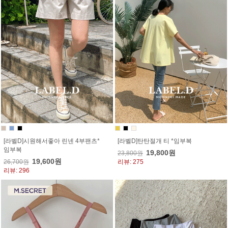
[라벨D]시원해서좋아 린넨 4부팬츠*
[라벨D]탄탄절개 티 *임부복
임부복
19,800원
23,800원
19,600원
26,700원
리뷰: 275
리뷰: 296