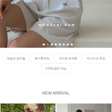
데일리 장마템
휴가룩추천
우아한 하객룩
빅사이즈 추천
COOL썸머 데님
NEW ARRIVAL