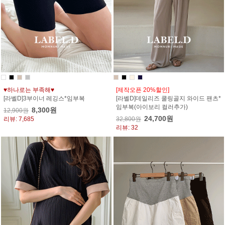
♥하나로는 부족해♥
[제작오픈 20%할인]
[라벨D]3부이너 레깅스*임부복
[라벨D]데일리즈 쿨링골지 와이드 팬츠*
임부복(아이보리 컬러추가)
8,300원
12,900원
24,700원
리뷰: 7,685
32,800원
리뷰: 32