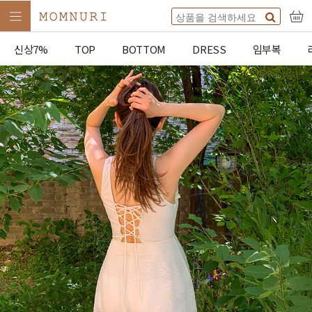
신상7%
TOP
BOTTOM
DRESS
임부복