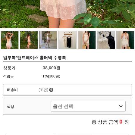
임부복*앤드레이스 홀터넥 수영복
상품가
38,600원
적립금
1%(380원)
배송비
(조건)
색상
0
총 상품 금액
원