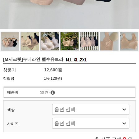
[M시크릿]누디라인 랩수유브라
상품가
12,600원
적립금
1%(120원)
배송비
(조건)
색상
사이즈