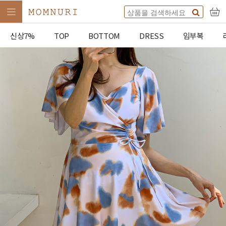
신상7%
TOP
BOTTOM
DRESS
임부복