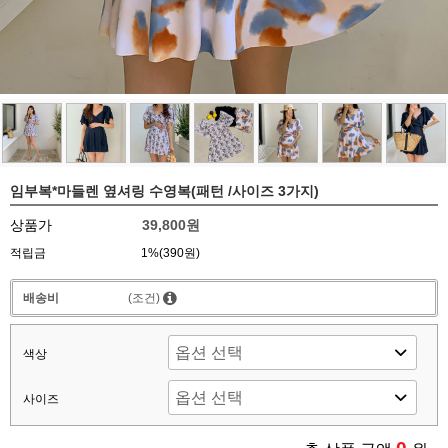
임부복*마들렌 옆셔링 수영복(패턴 /사이즈 3가지)
상품가
39,800원
적립금
1%(390원)
배송비
(조건)
색상
사이즈