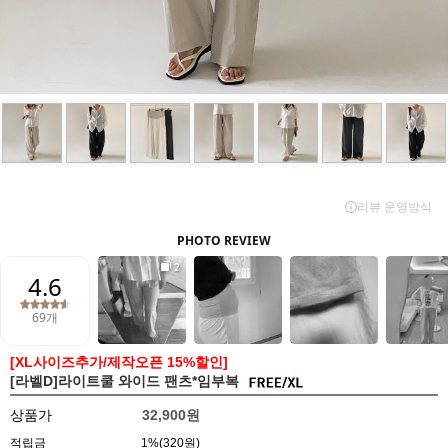
[XL사이즈추가/제작오픈 15%할인]
[라벨D]라이트쿨 와이드 팬츠*임부복
상품가
32,900원
적립금
1%(320원)