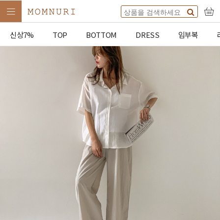
신상7%
TOP
BOTTOM
DRESS
임부복