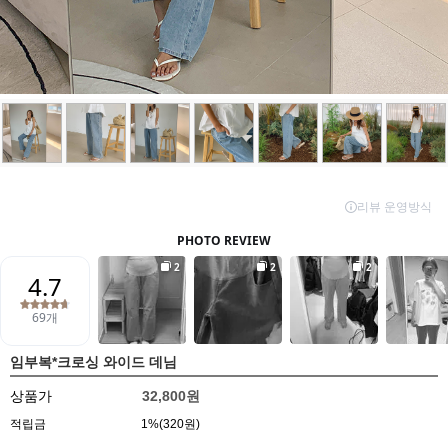
임부복*크로싱 와이드 데님
상품가
32,800원
적립금
1%(320원)