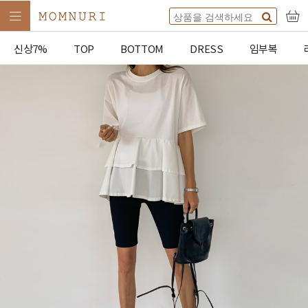
신상7%
TOP
BOTTOM
DRESS
임부복