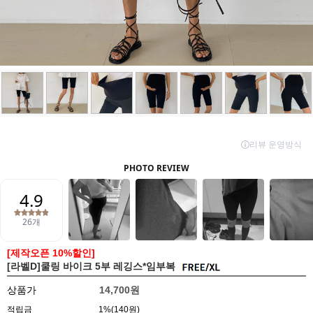
[제작오픈 10%할인]
[라벨D]쿨링 바이크 5부 레깅스*임부복
상품가
14,700원
적립금
1%(140원)